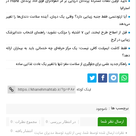
تایید اولین تلفات گسترده پرندگان دریایی بر اثر آنفولانزای فوق حاد پرندگان H5N1 در
استرالیا
آیا ارتودنسی فقط جنبه زیبایی دارد؟ وقتی یک درمان، آینده سلامت دندان‌ها را تغییر
می‌دهد
قبل از اصلاح طرح لبخند، این 7 اشتباه را مرتکب نشوید؛ راهنمای انتخاب دندانپزشک
زیبایی در کرج
فقط کاشت ایمپلنت کافی نیست؛ یک مرکز حرفه‌ای چه خدماتی باید به بیماران ارائه
دهد؟
راهکار جدید علمی برای جلوگیری از سلامت مغز؛ تنها با تغییر یک عادت غذایی ساده
لینک کوتاه
برچسب ها :
ناموجود
ارسال نظر شما
در انتظار بررسی : 0
مجموع نظرات : 0
انتشار یافته : 0
نظرات ارسال شده توسط شما، پس از تایید توسط مدیران سایت