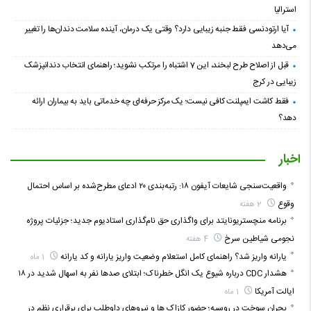
استرالیا
آیا ارتودنسی فقط جنبه زیبایی دارد؟ وقتی یک درمان، آینده سلامت دندان‌ها را تغییر
می‌دهد
قبل از اصلاح طرح لبخند، این 7 اشتباه را مرتکب نشوید؛ راهنمای انتخاب دندانپزشک
زیبایی در کرج
فقط کاشت ایمپلنت کافی نیست؛ یک مرکز حرفه‌ای چه خدماتی باید به بیماران ارائه
دهد؟
اخبار
واقعیت‌سنجی شایعات آیفون ۱۸: رتبه‌بندی ۲۰ ادعای مطرح‌شده بر اساس احتمال
وقوع
2 هفته
برنامه منچستریونایتد برای واگذاری حق نام‌گذاری استادیوم جدید؛ جزئیات پروژه
نجومی شیاطین سرخ
4 هفته
یارانه واریز شد؟ راهنمای کامل استعلام وضعیت واریز یارانه و کد یارانه
1 ماه
هشدار CDC درباره شیوع یک انگل خطرناک؛ ابتلای صدها نفر به اسهال شدید در ۱۸
ایالت آمریکا
1 ماه
بحران سوخت در روسیه؛ حضور کازاک‌ ها و نیروهای داوطلب برای برقراری نظم در