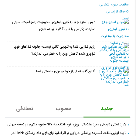
درس استیو جابز به کوین اولیری: محبوبیت با موفقیت نسبتی
ندارد؛ بروکراسی را کنار بگذار تا برنده شوی!
رژیم غذایی شما به تنهایی کافی نیست: چگونه غذاهای فوق
فرآوری شده کاهش وزن را به خطر می اندازند؟
آلبالو: گنجینه ای از خواص برای سلامتی شما
جدید
محبوب
تصادفی
رکوردشکنی تاریخی «مرد عنکبوتی: روزی نو»؛ افتتاحیه ۹۲۷ میلیون دلاری در گیشه جهانی
تایید اولین تلفات گسترده پرندگان دریایی بر اثر آنفولانزای فوق حاد پرندگان H5N1 در