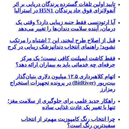
تایید اولین تلفات گسترده پرندگان دریایی بر اثر
آنفولانزای فوق حاد پرندگان H5N1 در استرالیا
آیا ارتودنسی فقط جنبه زیبایی دارد؟ وقتی یک
درمان، آینده سلامت دندان‌ها را تغییر می‌دهد
قبل از اصلاح طرح لبخند، این 7 اشتباه را مرتکب
نشوید؛ راهنمای انتخاب دندانپزشک زیبایی در کرج
فقط کاشت ایمپلنت کافی نیست؛ یک مرکز
حرفه‌ای چه خدماتی باید به بیماران ارائه دهد؟
اتهام کلاهبرداری ۱۲.۵ میلیون دلاری بنیان‌گذار
بیت‌ریور (BitRiver) در پرونده تجهیزات استخراج
رمزارز
راهکار جدید علمی برای جلوگیری از سلامت مغز؛
تنها با تغییر یک عادت غذایی ساده
چرا انتخاب رنگ کامپوزیت مهم‌تر از انتخاب
سفیدترین رنگ است؟