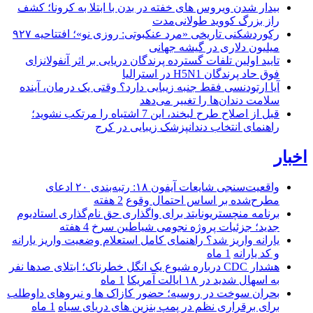
بیدار شدن ویروس‌ های خفته در بدن با ابتلا به کرونا؛ کشف
راز بزرگ کووید طولانی‌مدت
رکوردشکنی تاریخی «مرد عنکبوتی: روزی نو»؛ افتتاحیه ۹۲۷
میلیون دلاری در گیشه جهانی
تایید اولین تلفات گسترده پرندگان دریایی بر اثر آنفولانزای
فوق حاد پرندگان H5N1 در استرالیا
آیا ارتودنسی فقط جنبه زیبایی دارد؟ وقتی یک درمان، آینده
سلامت دندان‌ها را تغییر می‌دهد
قبل از اصلاح طرح لبخند، این 7 اشتباه را مرتکب نشوید؛
راهنمای انتخاب دندانپزشک زیبایی در کرج
اخبار
واقعیت‌سنجی شایعات آیفون ۱۸: رتبه‌بندی ۲۰ ادعای
مطرح‌شده بر اساس احتمال وقوع
2 هفته
برنامه منچستریونایتد برای واگذاری حق نام‌گذاری استادیوم
جدید؛ جزئیات پروژه نجومی شیاطین سرخ
4 هفته
یارانه واریز شد؟ راهنمای کامل استعلام وضعیت واریز یارانه
و کد یارانه
1 ماه
هشدار CDC درباره شیوع یک انگل خطرناک؛ ابتلای صدها نفر
به اسهال شدید در ۱۸ ایالت آمریکا
1 ماه
بحران سوخت در روسیه؛ حضور کازاک‌ ها و نیروهای داوطلب
برای برقراری نظم در پمپ بنزین‌ های دریای سیاه
1 ماه