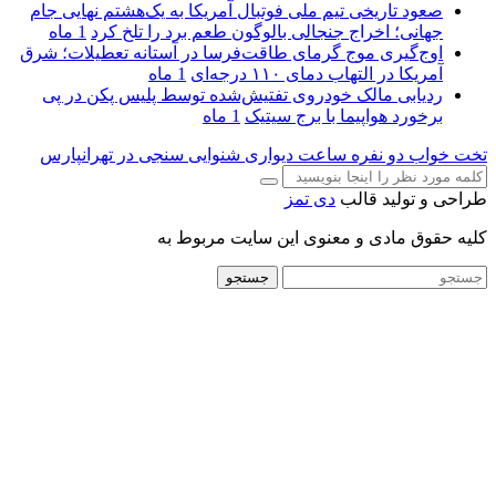
صعود تاریخی تیم ملی فوتبال آمریکا به یک‌هشتم نهایی جام
جهانی؛ اخراج جنجالی بالوگون طعم برد را تلخ کرد
1 ماه
اوج‌گیری موج گرمای طاقت‌فرسا در آستانه تعطیلات؛ شرق
آمریکا در التهاب دمای ۱۱۰ درجه‌ای
1 ماه
ردیابی مالک خودروی تفتیش‌شده توسط پلیس پکن در پی
برخورد هواپیما با برج سیتیک
1 ماه
تخت خواب دو نفره
ساعت دیواری
شنوایی سنجی در تهرانپارس
طراحی و تولید قالب
دی تمز
کلیه حقوق مادی و معنوی این سایت مربوط به
جستجو