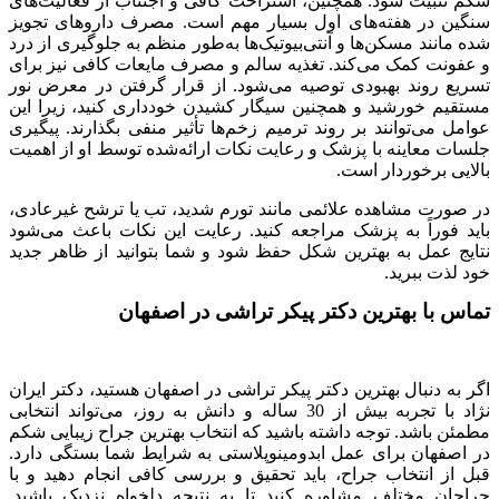
شکم تثبیت شود. همچنین، استراحت کافی و اجتناب از فعالیت‌های
سنگین در هفته‌های اول بسیار مهم است. مصرف داروهای تجویز
شده مانند مسکن‌ها و آنتی‌بیوتیک‌ها به‌طور منظم به جلوگیری از درد
و عفونت کمک می‌کند. تغذیه سالم و مصرف مایعات کافی نیز برای
تسریع روند بهبودی توصیه می‌شود. از قرار گرفتن در معرض نور
مستقیم خورشید و همچنین سیگار کشیدن خودداری کنید، زیرا این
عوامل می‌توانند بر روند ترمیم زخم‌ها تأثیر منفی بگذارند. پیگیری
جلسات معاینه با پزشک و رعایت نکات ارائه‌شده توسط او از اهمیت
بالایی برخوردار است.
در صورت مشاهده علائمی مانند تورم شدید، تب یا ترشح غیرعادی،
باید فوراً به پزشک مراجعه کنید. رعایت این نکات باعث می‌شود
نتایج عمل به بهترین شکل حفظ شود و شما بتوانید از ظاهر جدید
خود لذت ببرید.
تماس با
بهترین دکتر پیکر تراشی در اصفهان
اگر به دنبال بهترین دکتر پیکر تراشی در اصفهان هستید، دکتر ایران
نژاد با تجربه بیش از 30 ساله و دانش به روز، می‌تواند انتخابی
مطمئن باشد. توجه داشته باشید که انتخاب بهترین جراح زیبایی شکم
در اصفهان برای عمل ابدومینوپلاستی به شرایط شما بستگی دارد.
قبل از انتخاب جراح، باید تحقیق و بررسی کافی انجام دهید و با
جراحان مختلف مشاوره کنید تا به نتیجه دلخواه نزدیک باشید.