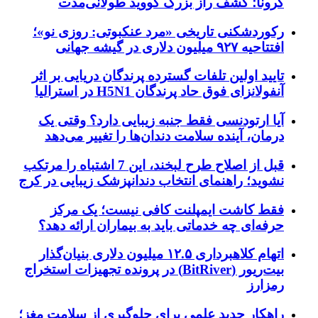
کرونا؛ کشف راز بزرگ کووید طولانی‌مدت
رکوردشکنی تاریخی «مرد عنکبوتی: روزی نو»؛
افتتاحیه ۹۲۷ میلیون دلاری در گیشه جهانی
تایید اولین تلفات گسترده پرندگان دریایی بر اثر
آنفولانزای فوق حاد پرندگان H5N1 در استرالیا
آیا ارتودنسی فقط جنبه زیبایی دارد؟ وقتی یک
درمان، آینده سلامت دندان‌ها را تغییر می‌دهد
قبل از اصلاح طرح لبخند، این 7 اشتباه را مرتکب
نشوید؛ راهنمای انتخاب دندانپزشک زیبایی در کرج
فقط کاشت ایمپلنت کافی نیست؛ یک مرکز
حرفه‌ای چه خدماتی باید به بیماران ارائه دهد؟
اتهام کلاهبرداری ۱۲.۵ میلیون دلاری بنیان‌گذار
بیت‌ریور (BitRiver) در پرونده تجهیزات استخراج
رمزارز
راهکار جدید علمی برای جلوگیری از سلامت مغز؛