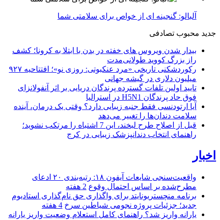
آلبالو: گنجینه ای از خواص برای سلامتی شما
جدید
محبوب
تصادفی
بیدار شدن ویروس‌ های خفته در بدن با ابتلا به کرونا؛ کشف
راز بزرگ کووید طولانی‌مدت
رکوردشکنی تاریخی «مرد عنکبوتی: روزی نو»؛ افتتاحیه ۹۲۷
میلیون دلاری در گیشه جهانی
تایید اولین تلفات گسترده پرندگان دریایی بر اثر آنفولانزای
فوق حاد پرندگان H5N1 در استرالیا
آیا ارتودنسی فقط جنبه زیبایی دارد؟ وقتی یک درمان، آینده
سلامت دندان‌ها را تغییر می‌دهد
قبل از اصلاح طرح لبخند، این 7 اشتباه را مرتکب نشوید؛
راهنمای انتخاب دندانپزشک زیبایی در کرج
اخبار
واقعیت‌سنجی شایعات آیفون ۱۸: رتبه‌بندی ۲۰ ادعای
مطرح‌شده بر اساس احتمال وقوع
2 هفته
برنامه منچستریونایتد برای واگذاری حق نام‌گذاری استادیوم
جدید؛ جزئیات پروژه نجومی شیاطین سرخ
4 هفته
یارانه واریز شد؟ راهنمای کامل استعلام وضعیت واریز یارانه