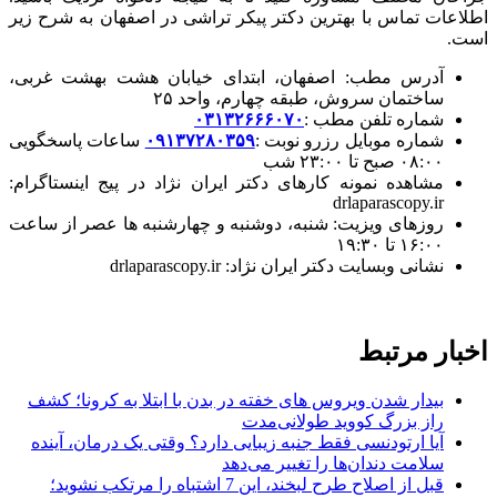
اطلاعات تماس با بهترین دکتر پیکر تراشی در اصفهان به شرح زیر
است.
آدرس مطب: اصفهان، ابتدای خیابان هشت بهشت غربی،
ساختمان سروش، طبقه چهارم، واحد
۲۵
شماره تلفن مطب
:
۰۳۱۳۲۶۶۶۰۷۰
شماره موبایل رزرو نوبت
:
۰۹۱۳۷۲۸۰۳۵۹
ساعات پاسخگویی
۰۸:۰۰
صبح تا
۲۳:۰۰
شب
مشاهده نمونه کارهای دکتر ایران نژاد در پیج اینستاگرام:
drlaparascopy.ir
روزهای ویزیت: شنبه، دوشنبه و چهارشنبه ها عصر از ساعت
۱۶:۰۰
تا
۱۹:۳۰
نشانی وبسایت دکتر ایران نژاد:
drlaparascopy.ir
اخبار مرتبط
بیدار شدن ویروس‌ های خفته در بدن با ابتلا به کرونا؛ کشف
راز بزرگ کووید طولانی‌مدت
آیا ارتودنسی فقط جنبه زیبایی دارد؟ وقتی یک درمان، آینده
سلامت دندان‌ها را تغییر می‌دهد
قبل از اصلاح طرح لبخند، این 7 اشتباه را مرتکب نشوید؛