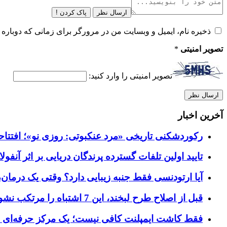
ارسال نظر
پاک کردن !
ذخیره نام، ایمیل و وبسایت من در مرورگر برای زمانی که دوباره 
تصویر امنیتی
*
تصویر امنیتی را وارد کنید:
آخرین اخبار
رکوردشکنی تاریخی «مرد عنکبوتی: روزی نو»؛ افتتاحیه ۹۲۷ میلیون دلاری در گیشه ج
تایید اولین تلفات گسترده پرندگان دریایی بر اثر آنفولانزای فوق ح
آیا ارتودنسی فقط جنبه زیبایی دارد؟ وقتی یک درمان، 
قبل از اصلاح طرح لبخند، این 7 اشتباه را مرتکب نشوید؛ راهنمای انتخاب دندانپزشک زیبایی در کرج
فقط کاشت ایمپلنت کافی نیست؛ یک مرکز حرفه‌ای چه خ