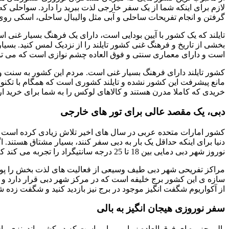
لازم برای اینکه شما از یک سفر خارجی لذت ببرید را دارد. سواحلی ک
گرفتن و انجام تفریحات ساحلی و آبی مثل والیبال ساحلی، اسکی روی
تایلند که یک کشور با آیین بودایی است، دارای یک فرهنگ بسیار غنی است
بخشی از تاریخ و فرهنگ غنی کشور تایلند را از نزدیک لمس کنید. بسیا
است و دارای معماری سنتی و فوق العاده چشم نوازی است که می تواند 
کشور تایلند دارای فرهنگ بسیار غنی است. مردم این کشور به سنت و 
مانع پیشرفت این کشور نشده و تایلند کشوری است که همگام با تکنولو
خریدی که کاملا مدرن هستند و کالاهای لوکس را به شما برای خرید ارا
دبی، یک مقصد عالی برای تور های خارجی
کشور امارات متحده عربی در سال های اخیر تلاش زیادی کرده است 
دنیا برای اینکه حداقل یک بار به دبی سفر کنند، بسیار مشتاق هستند. 
نوروز شهر دبی دمایی بین 18 تا 25 درجه سانتیگراد را تجربه می کند که دمایی معتدل م مناسب برای گردشگران محسوب می شود.
مراکز تفریحی شهر دبی طیف وسیعی از فعالیت های لذت بخش را پوشش 
سازه ی این کشور برج خلیفه است که در مرکز شهر دبی قرار دارد و نم
از آکواریوم شگفت انگیز موجود در برج نیز بازدید کنید و شگفت زده ش
سفر نوروزی هیجان انگیز به بالی
بالی جزیره ای فوق العاده زیبا و رویایی است که در کشور اندونزی