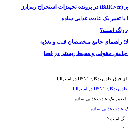
با تغییر یک عادت غذایی ساده
ین رنگ است؟
لا؛ راهنمای جامع متخصصان قلب و تغذیه
 چالش حقوقی و محیط زیستی در فضا
H5N در استرالیا
یک عادت غذایی ساده