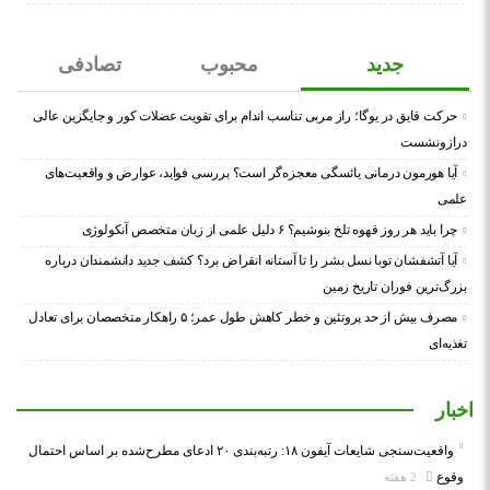
جدید
محبوب
تصادفی
حرکت قایق در یوگا؛ راز مربی تناسب اندام برای تقویت عضلات کور و جایگزین عالی
درازونشست
آیا هورمون درمانی یائسگی معجزه‌گر است؟ بررسی فواید، عوارض و واقعیت‌های
علمی
چرا باید هر روز قهوه تلخ بنوشیم؟ ۶ دلیل علمی از زبان متخصص آنکولوژی
آیا آتشفشان توبا نسل بشر را تا آستانه انقراض برد؟ کشف جدید دانشمندان درباره
بزرگ‌ترین فوران تاریخ زمین
مصرف بیش از حد پروتئین و خطر کاهش طول عمر؛ ۵ راهکار متخصصان برای تعادل
تغذیه‌ای
اخبار
واقعیت‌سنجی شایعات آیفون ۱۸: رتبه‌بندی ۲۰ ادعای مطرح‌شده بر اساس احتمال
وقوع
2 هفته