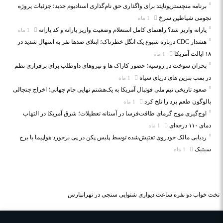
برنامه منچستریونایتد برای واگذاری حق نام‌گذاری استادیوم جدید؛ جزئیات پروژه
نجومی شیاطین سرخ
1 ماه
یارانه واریز شد؟ راهنمای کامل استعلام وضعیت واریز یارانه و کد یارانه
1 ماه
هشدار CDC درباره شیوع یک انگل خطرناک؛ ابتلای صدها نفر به اسهال شدید در
۱۸ ایالت آمریکا
1 ماه
بحران سوخت در روسیه؛ حضور کازاک‌ ها و نیروهای داوطلب برای برقراری نظم
در پمپ بنزین‌ های دریای سیاه
1 ماه
صعود تاریخی تیم ملی فوتبال آمریکا به یک‌هشتم نهایی جام جهانی؛ اخراج جنجالی
بالوگون طعم برد را تلخ کرد
1 ماه
اوج‌گیری موج گرمای طاقت‌فرسا در آستانه تعطیلات؛ شرق آمریکا در التهاب
دمای ۱۱۰ درجه‌ای
1 ماه
ردیابی مالک خودروی تفتیش‌شده توسط پلیس پکن در پی برخورد هواپیما با برج
سیتیک
1 ماه
تخت خواب دو نفره
ساعت دیواری
شنوایی سنجی در تهرانپارس