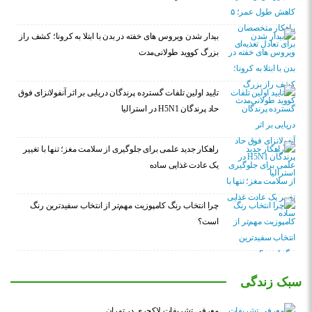
بیدار شدن ویروس‌ های خفته در بدن با ابتلا به کرونا؛ کشف راز
بزرگ کووید طولانی‌مدت
تایید اولین تلفات گسترده پرندگان دریایی بر اثر آنفولانزای فوق
حاد پرندگان H5N1 در استرالیا
راهکار جدید علمی برای جلوگیری از سلامت مغز؛ تنها با تغییر
یک عادت غذایی ساده
چرا انتخاب رنگ کامپوزیت مهم‌تر از انتخاب سفیدترین رنگ
است؟
سبک زندگی
معرفی تشریفات لاکچری در تهران