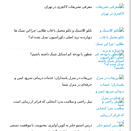
معرفی تشریفات لاکچری در تهران
تابلو کلاسیک و تابلو مخمل با قاب طلایی؛ چرا این سبک ها
دوباره به ترند اصلی دکوراسیون تبدیل شده اند؟
چطور با بودجه کم استایل شیک داشته باشیم؟
تزریقات در منزل پاسداران؛ خدمات درمانی سریع، ایمن و
حرفه‌ای در منزل شما
مبل راحتی و سلامت بدن؛ انتخابی که فراتر از زیبایی است
درس استیو جابز به کوین اولیری: محبوبیت با موفقیت نسبتی