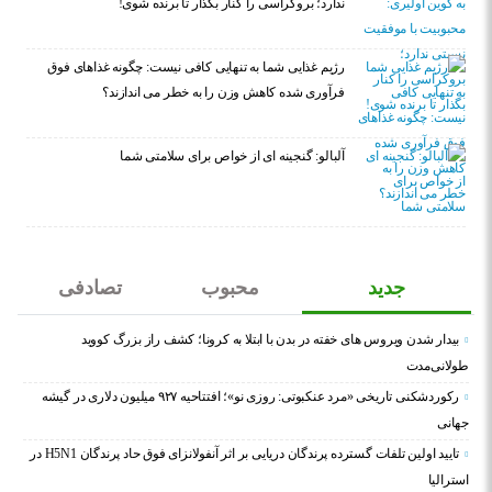
ندارد؛ بروکراسی را کنار بگذار تا برنده شوی!
رژیم غذایی شما به تنهایی کافی نیست: چگونه غذاهای فوق
فرآوری شده کاهش وزن را به خطر می اندازند؟
آلبالو: گنجینه ای از خواص برای سلامتی شما
جدید
محبوب
تصادفی
بیدار شدن ویروس‌ های خفته در بدن با ابتلا به کرونا؛ کشف راز بزرگ کووید
طولانی‌مدت
رکوردشکنی تاریخی «مرد عنکبوتی: روزی نو»؛ افتتاحیه ۹۲۷ میلیون دلاری در گیشه
جهانی
تایید اولین تلفات گسترده پرندگان دریایی بر اثر آنفولانزای فوق حاد پرندگان H5N1 در
استرالیا