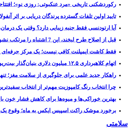
رکوردشکنی تاریخی «مرد عنکبوتی: روزی نو»؛ افتتاحیه ۹۲۷ میلیون دلاری در گیشه ج
تایید اولین تلفات گسترده پرندگان دریایی بر اثر آنفولانزای فوق ح
آیا ارتودنسی فقط جنبه زیبایی دارد؟ وقتی یک درمان، 
قبل از اصلاح طرح لبخند، این 7 اشتباه را مرتکب نشوید؛ راهنمای انتخاب دندانپزشک زیبایی در کرج
فقط کاشت ایمپلنت کافی نیست؛ یک مرکز حرفه‌ای چه خ
اتهام کلاهبرداری ۱۲.۵ میلیون دلاری بنیان‌گذار بیت‌ریور (BitRiver) در پرونده تجهیزات استخراج رمزارز
راهکار جدید علمی برای جلوگیری از سلامت مغز؛ تنها 
چرا انتخاب رنگ کامپوزیت مهم‌تر از انتخاب سفیدتر
بهترین خوراکی‌ها و میوه‌ها برای کاهش فشار خون با
برخورد موشک راکت اسپیس ایکس به ماه؛ وقوع یک
سلامتی