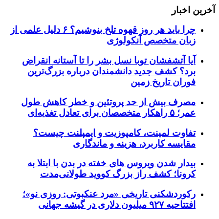
آخرین اخبار
چرا باید هر روز قهوه تلخ بنوشیم؟ ۶ دلیل علمی از
زبان متخصص آنکولوژی
آیا آتشفشان توبا نسل بشر را تا آستانه انقراض
برد؟ کشف جدید دانشمندان درباره بزرگ‌ترین
فوران تاریخ زمین
مصرف بیش از حد پروتئین و خطر کاهش طول
عمر؛ ۵ راهکار متخصصان برای تعادل تغذیه‌ای
تفاوت لمینت، کامپوزیت و ایمپلنت چیست؟
مقایسه کاربرد، هزینه و ماندگاری
بیدار شدن ویروس‌ های خفته در بدن با ابتلا به
کرونا؛ کشف راز بزرگ کووید طولانی‌مدت
رکوردشکنی تاریخی «مرد عنکبوتی: روزی نو»؛
افتتاحیه ۹۲۷ میلیون دلاری در گیشه جهانی