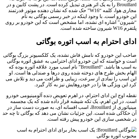
Brouillard را به یک اثر هنری تبدیل کرده است. در پشت کابین و در
مجاری هوا، کلمه “W16” حک شده که نشان دهنده موتور قدرتمند
این خودرو است. با وجود اینکه در خبر رسمی بوگاتی به نام
“شیرون” اشاره ای نشده، اما مشخص است که این خودرو بر روی
پلتفرم W16 شیرون ساخته شده است.
ادای احترام به اسب اتوره بوگاتی
صاحب این خودرو که نامش فاش نشده، یک کلکسیونر بزرگ بوگاتی
است و خواسته که این خودرو ادای احترامی به عشق اتوره بوگاتی
به اسب ها باشد. “Brouillard” نام اسب مورد علاقه اتوره بوده که
الهام بخش طرح های دوخته شده روی درها و صندلی ها است. او
این اسب را نمادی از سرعت، زیبایی و ظرافت می دید و تلاش می
کرد این ویژگی ها را در خودروهایش نیز به کار گیرد.
نقطه اوج این ادای احترام، در اهرم تعویض دنده آلومینیومی خودرو
است. در این اهرم، یک تکه شیشه قرار داده شده که یک مجسمه
مینیاتوری از Brouillard، اسب افسانه ای، به صورت دست ساز در
آن حکاکی شده است. این جزئیات نشان می دهد که بوگاتی تا چه حد
در شخصی سازی این خودرو پیش رفته است.