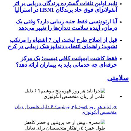
تایید اولین تلفات گسترده پرندگان دریایی بر اثر
آنفولانزای فوق حاد پرندگان H5N1 در استرالیا
آیا ارتودنسی فقط جنبه زیبایی دارد؟ وقتی یک
درمان، آینده سلامت دندان‌ها را تغییر می‌دهد
قبل از اصلاح طرح لبخند، این 7 اشتباه را مرتکب
نشوید؛ راهنمای انتخاب دندانپزشک زیبایی در کرج
فقط کاشت ایمپلنت کافی نیست؛ یک مرکز
حرفه‌ای چه خدماتی باید به بیماران ارائه دهد؟
سلامتی
چرا باید هر روز قهوه تلخ بنوشیم؟ ۶ دلیل علمی از زبان
متخصص آنکولوژی