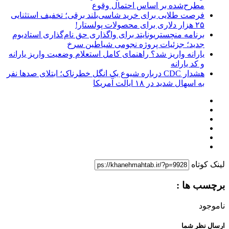
مطرح‌شده بر اساس احتمال وقوع
فرصت طلایی برای خرید شاسی‌بلند برقی؛ تخفیف استثنایی
۲۵ هزار دلاری برای محصولات پولستار!
برنامه منچستریونایتد برای واگذاری حق نام‌گذاری استادیوم
جدید؛ جزئیات پروژه نجومی شیاطین سرخ
یارانه واریز شد؟ راهنمای کامل استعلام وضعیت واریز یارانه
و کد یارانه
هشدار CDC درباره شیوع یک انگل خطرناک؛ ابتلای صدها نفر
به اسهال شدید در ۱۸ ایالت آمریکا
لینک کوتاه
برچسب ها :
ناموجود
ارسال نظر شما