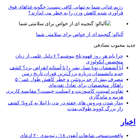
رژیم غذایی شما به تنهایی کافی نیست: چگونه غذاهای فوق
فرآوری شده کاهش وزن را به خطر می اندازند؟
آلبالو: گنجینه ای از خواص برای سلامتی شما
جدید
محبوب
تصادفی
چرا باید هر روز قهوه تلخ بنوشیم؟ ۶ دلیل علمی از زبان
متخصص آنکولوژی
آیا آتشفشان توبا نسل بشر را تا آستانه انقراض برد؟ کشف
جدید دانشمندان درباره بزرگ‌ترین فوران تاریخ زمین
مصرف بیش از حد پروتئین و خطر کاهش طول عمر؛ ۵
راهکار متخصصان برای تعادل تغذیه‌ای
تفاوت لمینت، کامپوزیت و ایمپلنت چیست؟ مقایسه کاربرد،
هزینه و ماندگاری
بیدار شدن ویروس‌ های خفته در بدن با ابتلا به کرونا؛ کشف
راز بزرگ کووید طولانی‌مدت
اخبار
واقعیت‌سنجی شایعات آیفون ۱۸: رتبه‌بندی ۲۰ ادعای