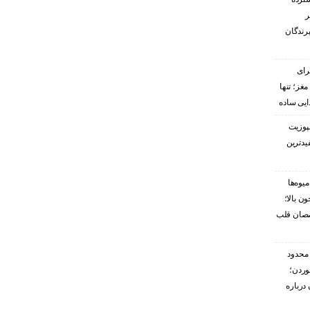
ر
پرندگان
رای
غز؛ تنها
ایی ساده
پوزیت
یدترین
یوه‌ها
ن بالا؛
صصان قلب
محدود
وردن؛
درباره