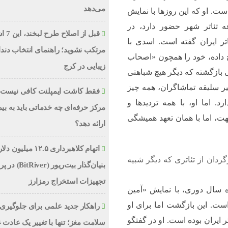
می‌دهد
. او که این روزها با نمایش
ه تئاتر شهر حضور دارد، در
قبل از اص
تر ایران گفته است. اسدی با
مرتکب نشوید؛ راهنمای انتخاب دند
خ داده، خود را همچون «اصحاب
زیبایی در کرج
بازگشته که دیگر هیچ شباهتی
غییر سلیقه تماشاگران، همه چیز
فقط کاشت ایمپلنت کافی نیست؛
. اما او، با همه تردیدها و
مرکز حرفه‌ای چه خدماتی باید به بیم
ت، اما با همان تعهد همیشگی
ارائه دهد؟
اتهام کلاهبرداری ۱۲.۵ میلیون
دان از تئاتری که دیگر شبیه
بنیان‌گذار بیت‌ریور (ver
تجهیزات استخراج رمزارز
ده سال دوری، با نمایش «آمین
ست. این بازگشت اما برای او
راهکار جدید علمی برای جلوگیری 
 ایران بوده است. او در گفتگو
سلامت مغز؛ تنها با تغییر یک عادت 