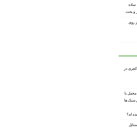
 ساده
ر و بحث
ز روی
کچری در
 مخمل با
 سبک ها
ه اند؟
ستایل