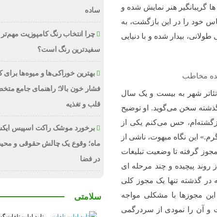
ها گریبانگیر هنر نمایش شده و
ساده
س خود را در این بازگشت، به
چرا انتخاب رنگ کامپوزیت مهم‌تر 
لانی، بیدار شده و با دنیایی
سفیدترین رنگ است؟
بهترین خوراکی‌ها و میوه‌ها برای
 شده مخاطب
فشار خون بالا؛ راهنمای جامع متخ
تئاتر شهر به بیست و یک سال
قلب و تغذیه
ا گذشته سخن می‌گوید. او توضیح
ازگشته‌ام، حس می‌کنم یکی از
برخورد موشک راکت اسپیس ایکس
م.» این نگاه مبهوت، ناشی از
ماه؛ وقوع یک چالش حقوقی و محی
 مجوز گرفته تا وضعیت تبلیغات
در فضا
 روند پیچیده و چند مرحله ای
 در گذشته تنها یک مجوز کلی
 این مجوزها با مشکلی مواجه
سلامتی
ت و آن را نمودی از سردرگمی
تایید اولین تلفات گ