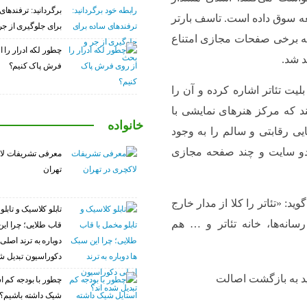
برگردانید: ترفندهای
عه سوق داده است. تاسف بارتر
برای جلوگیری از ج
ا به برخی صفحات مجازی امتناع
چطور لکه ادرار را ا
د شد.
فرش پاک کنیم؟
ت تئاتر اشاره کرده و آن را
ند که مرکز هنرهای نمایشی با
خانواده
ی رقابتی و سالم را به وجود
 دو سایت و چند صفحه مجازی
معرفی تشریفات لا
تهران
ید: «تئاتر را کلا از مدار خارج
تابلو کلاسیک و تابلو
سانه‌ها، خانه تئاتر و … هم
قاب طلایی؛ چرا این
دوباره به ترند اصلی
دکوراسیون تبدیل شد
چطور با بودجه کم ا
شیک داشته باشیم؟