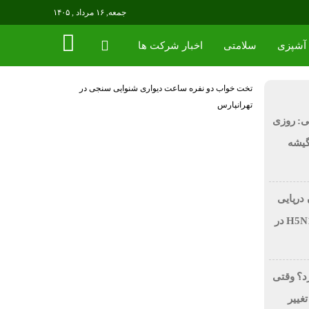
جمعه, ۱۶ مرداد , ۱۴۰۵
آشپزی
سلامتی
اخبار شرکت ها
تخت خواب دو نفره
ساعت دیواری
شنوایی سنجی در
تهرانپارس
ی: روزی
 در گیشه
 دریایی
بر اثر آنفولانزای فوق حاد پرندگان H5N1 در
رد؟ وقتی
تغییر