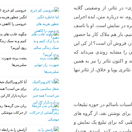
» در تئاتر، از وضعیتی گلایه
عروسی کم خرج، ام
ه، نه درباره متن، ایده اجرایی
انگیز: چطور هزینه 
عروسی را کاهش د
ره در نمایش است. او با تاسف
کنیم، باز هم ملاک کار ما حضور
چگونه عادت‌ های بد 
کنیم و به سبک زند
ر، فروش آن است؟ از کی این
روی آوریم؟
 را مشابه روندی می‌داند که
پشت پرده شهرت: را
و اکنون تئاتر را نیز به همین
سلبریتی‌ها
ری پویا و خلاق، از تئاتر تنها
آیا کایروپراکتیک ش
برای من است؟ همه
درباره بازار کار این
اسبات ناسالم در حوزه تبلیغات
زبان بدن گربه‌ها: 
از حرکات موشکی
ه برای نوشتن نقد، از گروه های
ی که برای تبلیغ یک نمایش و
آرامش را به رابطه خ
خواست می‌کنند. اسدی هشدار