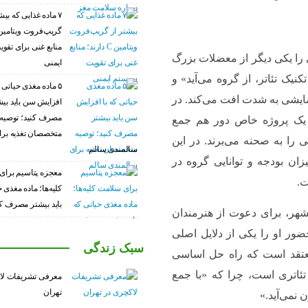
۷ ماده غذایی که بیش
منابع غنی برای تق
را یکی دیگر از معضلات بزرگ
ایمنی
تکنیک تئاتر، از گروه می‌آید» و
۵ ماده مغذی حیاتی ک
مایشی به شدت افت می‌کند. در
افزایش سن باید بی
مصرف کنید؛ توصیه
 یک پروژه خاص دور هم جمع
متخصصان تغذیه برا
 را به صحنه می‌برند. در این
سالمندی سالم
ان بودجه و توانایی گروه در
معجزه پتاسیم برای
ت.
کلیه‌ها؛ ماده مغذی 
باید بیشتر مصرف کن
هر، برای دعوت از هنرمندان
ضور او را یکی از دلایل اصلی
سبک زندگی
معتقد است که راه حل اساسی
ئاتری است، چرا که «با جمع
معرفی تشریفات لا
تهران
 نمی‌آید.»