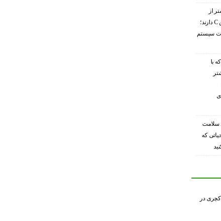
تر از
گریپ‌فروت ویتامین C دارند؛
ویت سیستم
ه با
شتر
ی
 سلامت
حیاتی که
ید
کچری در