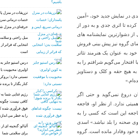
تزریقات در منزل پا
سدی در نمایش جدید خود، «آمین
خدمات درمانی سریع
ده تا اثری جدی و به دور از
حرفه‌ای در منزل ش
ی از دشوارترین نمایشنامه های
مبل راحتی و سلامت
عضای گروه نیز پیش بینی فروش
انتخابی که فراتر از 
است
ود به عنوان یک هنرمند تئاتر
 افتخار می‌گویم شرافتم را به
درس استیو جابز به 
اولیری: محبوبیت با
به هیچ حقه و کلک و دستاویز
نسبتی ندارد؛ بروکر
‌ام.»
کنار بگذار تا برنده 
 دروغ نمی‌گوید و حتی اگر
رژیم غذایی شما به ت
کافی نیست: چگونه 
یتی ندارد. از نظر او، فاجعه
فوق فرآوری شده 
جعه این است که کسی را به
را به خطر می اندازن
ی صحنه را بلد نباشد.» اسدی
آلبالو: گنجینه ای ا
ود وفادار مانده است. گروه
برای سلامتی شما