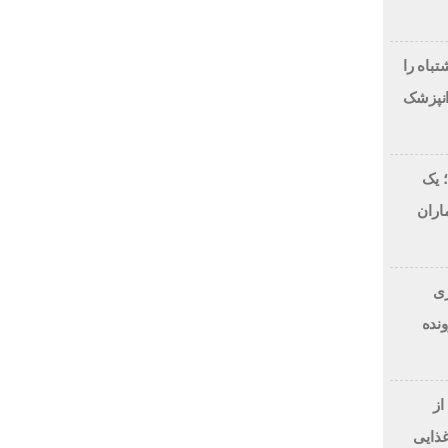
لاح طرح لبخند، این 7 اشتباه را
انپزشک
 یک
اران
 دلاری
BitRi) در پرونده
از
غذایی