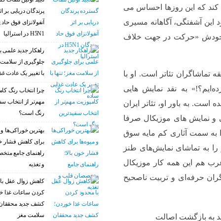
ی کند که این روزها احساس می
پرندگان دریایی بر اث
د این آشفتگی، آگاهانه مسیری
آنفولانزای فوق حاد 
H5N1 در استرالیا
ول خودش «حرکت در جهت خلاف
راهکار جدید علمی ب
جلوگیری از سلامت م
با تغییر یک عادت غذ
تماشاگران تئاتر است. او با
‌ایم؟!» به نقد نمایش هایی
چرا انتخاب رنگ کام
مهم‌تر از انتخاب سف
 است. به باور او، تئاتر ایران
رنگ است؟
ی و نمایش های موزیکال صرفا
بهترین خوراکی‌ها و م
را به سمت آثاری کم مایه سوق
برای کاهش فشار خو
 را به تماشای نمایش‌های طنز
راهنمای جامع متخ
 غرب هم این همه کار موزیکال
و تغذیه
گران حرفه‌ای و تربیت ناصحیح
کاهش زوال عقل با 
کردن ساعات غذا خ
کشف جدید محققان 
سلامت مغز