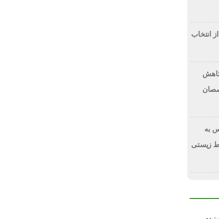
از انتخاب
 کاهش
صصان
 به
ط زیستی
سترده