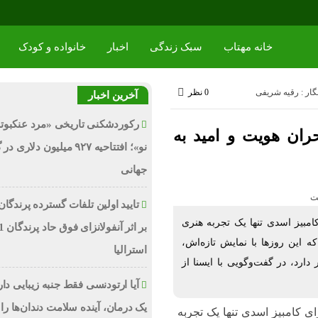
خانه مهتاب
سبک زندگی
اخبار
خانواده و کودک
گار : رقیه شریفی
0 نظر
آخرین اخبار
رکوردشکنی تاریخی «مرد عنکبوت
حران هویت و امید به
نو»؛ افتتاحیه ۹۲۷ میلیون دلاری
جهانی
تایید اولین تلفات گسترده پرندگان
مبیز اسدی تنها یک تجربه هنری
 این روزها با نمایش تازه‌اش،
استرالیا
ارد، در گفت‌وگویی با ایسنا از
آیا ارتودنسی فقط جنبه زیبایی دا
یک درمان، آینده سلامت دندان‌ها را 
 کامبیز اسدی تنها یک تجربه