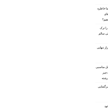
ا خاطره
های
هیم؟
را ترک
گی سالم
ز تنهایی
غل مناسبی
 چیز
 رشته
رمزگشایی
ود