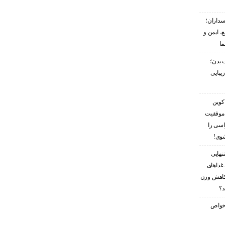
سداران؛
، ایمن و
ما
 بدن؛
زیبایی
کوین
 موفقیت
اسی را
شوی!
نهایی
غذاهای
کاهش وزن
د؟
ز خواص