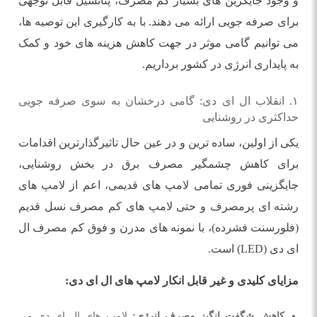
و وجود جایگزین های بسیار کم مصرف، پتانسیل قابل توجهی
برای صرفه جویی ارائه می دهند. با به کارگیری این توصیه ها،
می توانیم گامی موثر در جهت کاهش هزینه های خود و کمک
به پایداری انرژی در کشور برداریم.
۱. انقلاب ال ای دی: گامی درخشان به سوی صرفه جویی
حداکثری در روشنایی
یکی از اولین، ساده ترین و در عین حال تاثیرگذارترین اقدامات
برای کاهش چشمگیر مصرف برق در بخش روشنایی،
جایگزینی فوری تمامی لامپ های قدیمی، اعم از لامپ های
رشته ای پرمصرف و حتی لامپ های کم مصرف نسل قدیم
(فلورسنت فشرده)، با نمونه های مدرن و فوق کم مصرف ال
ای دی (LED) است.
مزایای کلیدی و غیر قابل انکار لامپ های ال ای دی:
کاهش شگفت انگیز مصرف انرژی:
لامپ های ال ای دی می