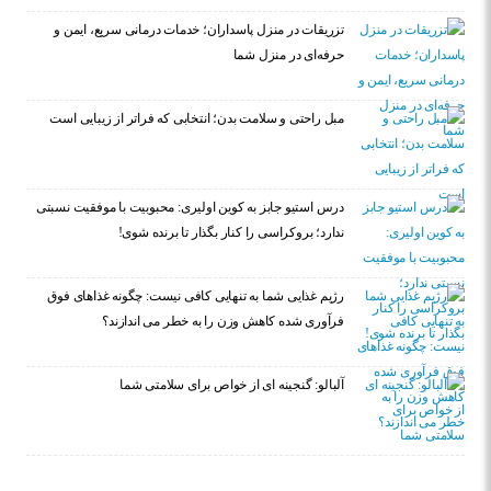
تزریقات در منزل پاسداران؛ خدمات درمانی سریع، ایمن و
حرفه‌ای در منزل شما
مبل راحتی و سلامت بدن؛ انتخابی که فراتر از زیبایی است
درس استیو جابز به کوین اولیری: محبوبیت با موفقیت نسبتی
ندارد؛ بروکراسی را کنار بگذار تا برنده شوی!
رژیم غذایی شما به تنهایی کافی نیست: چگونه غذاهای فوق
فرآوری شده کاهش وزن را به خطر می اندازند؟
آلبالو: گنجینه ای از خواص برای سلامتی شما