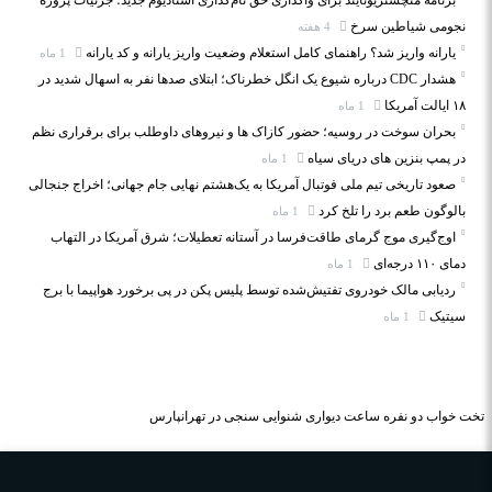
برنامه منچستریونایتد برای واگذاری حق نام‌گذاری استادیوم جدید؛ جزئیات پروژه
نجومی شیاطین سرخ
4 هفته
یارانه واریز شد؟ راهنمای کامل استعلام وضعیت واریز یارانه و کد یارانه
1 ماه
هشدار CDC درباره شیوع یک انگل خطرناک؛ ابتلای صدها نفر به اسهال شدید در
۱۸ ایالت آمریکا
1 ماه
بحران سوخت در روسیه؛ حضور کازاک‌ ها و نیروهای داوطلب برای برقراری نظم
در پمپ بنزین‌ های دریای سیاه
1 ماه
صعود تاریخی تیم ملی فوتبال آمریکا به یک‌هشتم نهایی جام جهانی؛ اخراج جنجالی
بالوگون طعم برد را تلخ کرد
1 ماه
اوج‌گیری موج گرمای طاقت‌فرسا در آستانه تعطیلات؛ شرق آمریکا در التهاب
دمای ۱۱۰ درجه‌ای
1 ماه
ردیابی مالک خودروی تفتیش‌شده توسط پلیس پکن در پی برخورد هواپیما با برج
سیتیک
1 ماه
تخت خواب دو نفره
ساعت دیواری
شنوایی سنجی در تهرانپارس