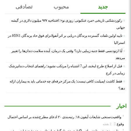
جدید
محبوب
تصادفی
رکوردشکنی تاریخی «مرد عنکبوتی: روزی نو»؛ افتتاحیه ۹۲۷ میلیون دلاری در گیشه
جهانی
تایید اولین تلفات گسترده پرندگان دریایی بر اثر آنفولانزای فوق حاد پرندگان H5N1 در
استرالیا
آیا ارتودنسی فقط جنبه زیبایی دارد؟ وقتی یک درمان، آینده سلامت دندان‌ها را تغییر
می‌دهد
قبل از اصلاح طرح لبخند، این 7 اشتباه را مرتکب نشوید؛ راهنمای انتخاب دندانپزشک
زیبایی در کرج
فقط کاشت ایمپلنت کافی نیست؛ یک مرکز حرفه‌ای چه خدماتی باید به بیماران ارائه
دهد؟
اخبار
واقعیت‌سنجی شایعات آیفون ۱۸: رتبه‌بندی ۲۰ ادعای مطرح‌شده بر اساس احتمال
وقوع
2 هفته