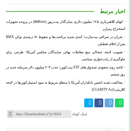
اخبار مرتبط
اتهام کلاهبرداری ۱۲.۵ میلیون دلاری بنیان‌گذار بیت‌ریور (BitRiver) در پرونده تجهیزات
استخراج رمزارز
بحران در صرافی بیت‌مارت؛ کندی شدید برداشت‌ها و سقوط ۸۱ درصدی توکن BMX
پس از اعلام تعطیلی
تصویب لایحه جنجالی منع معاملات نهانی نمایندگان مجلس آمریکا؛ طرحی برای
جلوگیری از رانت‌خواری سیاسی
ادامه روند صعودی صندوق‌ های ETF بیت‌کوین؛ جذب ۲۰۳ میلیون دلار سرمایه جدید در
روز ششم
مخالفت شدید انجمن بانکداران آمریکا با بندهای مربوط به سود استیبل‌کوین‌ها در لایحه
کلاریتی (CLARITY Act)
لینک کوتاه