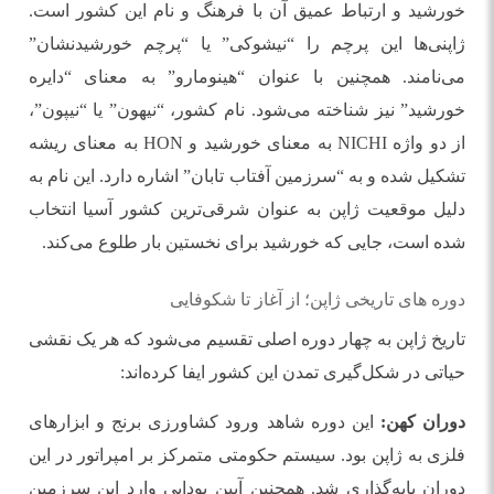
خورشید و ارتباط عمیق آن با فرهنگ و نام این کشور است.
ژاپنی‌ها این پرچم را “نیشوکی” یا “پرچم خورشیدنشان”
می‌نامند. همچنین با عنوان “هینومارو” به معنای “دایره
خورشید” نیز شناخته می‌شود. نام کشور، “نیهون” یا “نیپون”،
از دو واژه NICHI به معنای خورشید و HON به معنای ریشه
تشکیل شده و به “سرزمین آفتاب تابان” اشاره دارد. این نام به
دلیل موقعیت ژاپن به عنوان شرقی‌ترین کشور آسیا انتخاب
شده است، جایی که خورشید برای نخستین بار طلوع می‌کند.
دوره ‌های تاریخی ژاپن؛ از آغاز تا شکوفایی
تاریخ ژاپن به چهار دوره اصلی تقسیم می‌شود که هر یک نقشی
حیاتی در شکل‌گیری تمدن این کشور ایفا کرده‌اند:
دوران کهن:
این دوره شاهد ورود کشاورزی برنج و ابزارهای
فلزی به ژاپن بود. سیستم حکومتی متمرکز بر امپراتور در این
دوران پایه‌گذاری شد. همچنین آیین بودایی وارد این سرزمین