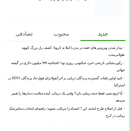
جدید
محبوب
تصادفی
بیدار شدن ویروس‌ های خفته در بدن با ابتلا به کرونا؛ کشف راز بزرگ کووید
طولانی‌مدت
رکوردشکنی تاریخی «مرد عنکبوتی: روزی نو»؛ افتتاحیه ۹۲۷ میلیون دلاری در گیشه
جهانی
تایید اولین تلفات گسترده پرندگان دریایی بر اثر آنفولانزای فوق حاد پرندگان H5N1 در
استرالیا
آیا ارتودنسی فقط جنبه زیبایی دارد؟ وقتی یک درمان، آینده سلامت دندان‌ها را تغییر
می‌دهد
قبل از اصلاح طرح لبخند، این 7 اشتباه را مرتکب نشوید؛ راهنمای انتخاب دندانپزشک
زیبایی در کرج