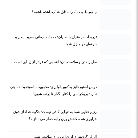
چطور با بودجه کم استایل شیک داشته باشیم؟
تزریقات در منزل پاسداران؛ خدمات درمانی سریع، ایمن و
حرفه‌ای در منزل شما
مبل راحتی و سلامت بدن؛ انتخابی که فراتر از زیبایی است
درس استیو جابز به کوین اولیری: محبوبیت با موفقیت نسبتی
ندارد؛ بروکراسی را کنار بگذار تا برنده شوی!
رژیم غذایی شما به تنهایی کافی نیست: چگونه غذاهای فوق
فرآوری شده کاهش وزن را به خطر می اندازند؟
آلبالو: گنجینه ای از خواص برای سلامتی شما