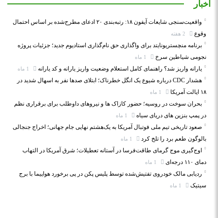
اخبار
واقعیت‌سنجی شایعات آیفون ۱۸: رتبه‌بندی ۲۰ ادعای مطرح‌شده بر اساس احتمال
وقوع
2 هفته
برنامه منچستریونایتد برای واگذاری حق نام‌گذاری استادیوم جدید؛ جزئیات پروژه
نجومی شیاطین سرخ
1 ماه
یارانه واریز شد؟ راهنمای کامل استعلام وضعیت واریز یارانه و کد یارانه
1 ماه
هشدار CDC درباره شیوع یک انگل خطرناک؛ ابتلای صدها نفر به اسهال شدید در
۱۸ ایالت آمریکا
1 ماه
بحران سوخت در روسیه؛ حضور کازاک‌ ها و نیروهای داوطلب برای برقراری نظم
در پمپ بنزین‌ های دریای سیاه
1 ماه
صعود تاریخی تیم ملی فوتبال آمریکا به یک‌هشتم نهایی جام جهانی؛ اخراج جنجالی
بالوگون طعم برد را تلخ کرد
1 ماه
اوج‌گیری موج گرمای طاقت‌فرسا در آستانه تعطیلات؛ شرق آمریکا در التهاب
دمای ۱۱۰ درجه‌ای
1 ماه
ردیابی مالک خودروی تفتیش‌شده توسط پلیس پکن در پی برخورد هواپیما با برج
سیتیک
1 ماه