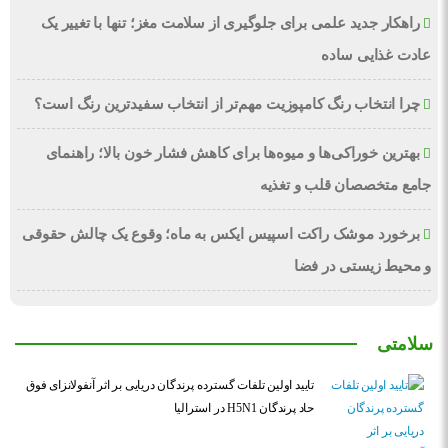
راهکار جدید علمی برای جلوگیری از سلامت مغز؛ تنها با تغییر یک
عادت غذایی ساده
چرا انتخاب رنگ کامپوزیت مهم‌تر از انتخاب سفیدترین رنگ است؟
بهترین خوراکی‌ها و میوه‌ها برای کاهش فشار خون بالا؛ راهنمای
جامع متخصصان قلب و تغذیه
برخورد موشک راکت اسپیس ایکس به ماه؛ وقوع یک چالش حقوقی
و محیط زیستی در فضا
سلامتی
تایید اولین تلفات گسترده پرندگان دریایی بر اثر آنفولانزای فوق
حاد پرندگان H5N1 در استرالیا