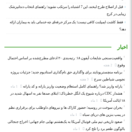
قبل از اصلاح طرح لبخند، این 7 اشتباه را مرتکب نشوید؛ راهنمای انتخاب دندانپزشک
زیبایی در کرج
فقط کاشت ایمپلنت کافی نیست؛ یک مرکز حرفه‌ای چه خدماتی باید به بیماران ارائه
دهد؟
اخبار
واقعیت‌سنجی شایعات آیفون ۱۸: رتبه‌بندی ۲۰ ادعای مطرح‌شده بر اساس احتمال
وقوع
2 هفته
برنامه منچستریونایتد برای واگذاری حق نام‌گذاری استادیوم جدید؛ جزئیات پروژه
نجومی شیاطین سرخ
3 هفته
یارانه واریز شد؟ راهنمای کامل استعلام وضعیت واریز یارانه و کد یارانه
1 ماه
هشدار CDC درباره شیوع یک انگل خطرناک؛ ابتلای صدها نفر به اسهال شدید در
۱۸ ایالت آمریکا
1 ماه
بحران سوخت در روسیه؛ حضور کازاک‌ ها و نیروهای داوطلب برای برقراری نظم
در پمپ بنزین‌ های دریای سیاه
1 ماه
صعود تاریخی تیم ملی فوتبال آمریکا به یک‌هشتم نهایی جام جهانی؛ اخراج جنجالی
بالوگون طعم برد را تلخ کرد
1 ماه