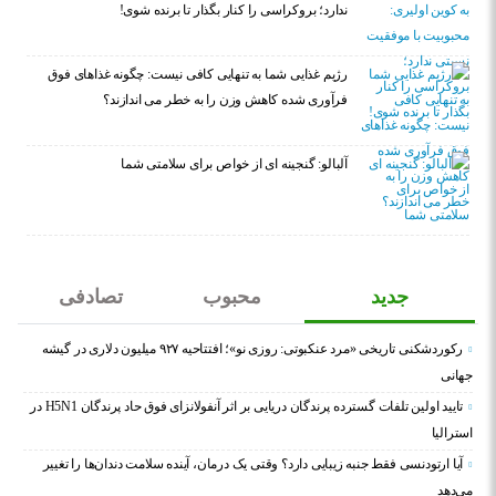
ندارد؛ بروکراسی را کنار بگذار تا برنده شوی!
رژیم غذایی شما به تنهایی کافی نیست: چگونه غذاهای فوق
فرآوری شده کاهش وزن را به خطر می اندازند؟
آلبالو: گنجینه ای از خواص برای سلامتی شما
جدید
محبوب
تصادفی
رکوردشکنی تاریخی «مرد عنکبوتی: روزی نو»؛ افتتاحیه ۹۲۷ میلیون دلاری در گیشه
جهانی
تایید اولین تلفات گسترده پرندگان دریایی بر اثر آنفولانزای فوق حاد پرندگان H5N1 در
استرالیا
آیا ارتودنسی فقط جنبه زیبایی دارد؟ وقتی یک درمان، آینده سلامت دندان‌ها را تغییر
می‌دهد