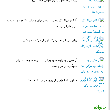
پشت پرده شهرت: راز تنهایی سلبریتی‌ها
آیا کایروپراکتیک شغل مناسبی برای من است؟ همه چیز درباره
بازار کار این رشته
زبان بدن گربه‌ها: رمزگشایی از حرکات موشکی
آرامش را به رابطه خود برگردانید: ترفندهای ساده برای
جلوگیری از جر و بحث
چطور لکه ادرار را از روی فرش پاک کنیم؟
خانواده