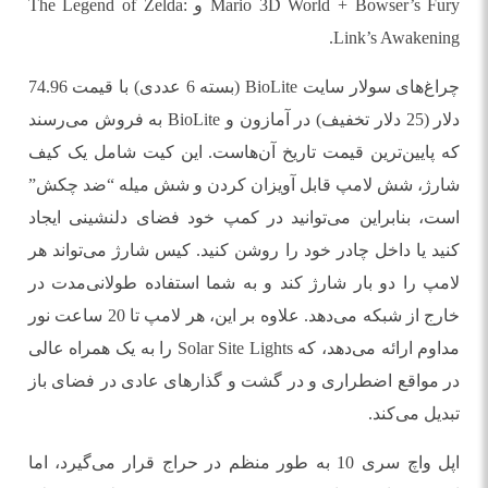
Mario 3D World + Bowser’s Fury و The Legend of Zelda:
Link’s Awakening.
چراغ‌های سولار سایت BioLite (بسته‌ 6 عددی) با قیمت 74.96
دلار (25 دلار تخفیف) در آمازون و BioLite به فروش می‌رسند
که پایین‌ترین قیمت تاریخ آن‌هاست. این کیت شامل یک کیف
شارژ، شش لامپ قابل آویزان کردن و شش میله “ضد چکش”
است، بنابراین می‌توانید در کمپ خود فضای دلنشینی ایجاد
کنید یا داخل چادر خود را روشن کنید. کیس شارژ می‌تواند هر
لامپ را دو بار شارژ کند و به شما استفاده طولانی‌مدت در
خارج از شبکه می‌دهد. علاوه بر این، هر لامپ تا 20 ساعت نور
مداوم ارائه می‌دهد، که Solar Site Lights را به یک همراه عالی
در مواقع اضطراری و در گشت و گذارهای عادی در فضای باز
تبدیل می‌کند.
اپل واچ سری 10 به طور منظم در حراج قرار می‌گیرد، اما