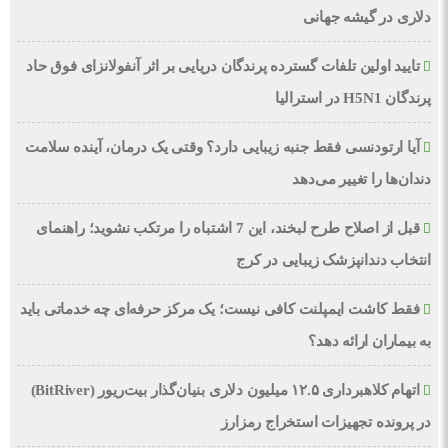
دلاری در گیشه جهانی
تایید اولین تلفات گسترده پرندگان دریایی بر اثر آنفولانزای فوق حاد
پرندگان H5N1 در استرالیا
آیا ارتودنسی فقط جنبه زیبایی دارد؟ وقتی یک درمان، آینده سلامت
دندان‌ها را تغییر می‌دهد
قبل از اصلاح طرح لبخند، این 7 اشتباه را مرتکب نشوید؛ راهنمای
انتخاب دندانپزشک زیبایی در کرج
فقط کاشت ایمپلنت کافی نیست؛ یک مرکز حرفه‌ای چه خدماتی باید
به بیماران ارائه دهد؟
اتهام کلاهبرداری ۱۲.۵ میلیون دلاری بنیان‌گذار بیت‌ریور (BitRiver)
در پرونده تجهیزات استخراج رمزارز