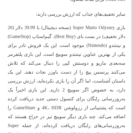
سایر تخفیف‌های جذاب که ارزش بررسی دارند:
بازی Super Mario Odyssey (نسخه دیجیتال) با 39.99 دلار (20
دلار تخفیف) در بست بای (Best Buy)، گیم‌استاپ (GameStop)
و نینتندو (Nintendo) موجود است. این یک فروش نادر برای
یکی از بهترین عناوین نینتندو سوییچ است. این بازی پلتفرمر
سه‌بعدی ماریو و دوستش کپی را دنبال می‌کند که تلاش
می‌کنند پرنسس پیچ را از دست باوزر نجات دهند. این یک
داستان آشناست، اما اگر آن را بازی نکرده‌اید، ارزش بررسی
دارد، به خصوص اگر سوییچ 2 دارید. این بازی اخیراً یک
به‌روزرسانی رایگان برای کنسول دستی جدید دریافت کرده
است که پشتیبانی از رزولوشن 4K، HDR و GameShare را
اضافه می‌کند. چند بازی دیگر سوییچ نیز در حراج هستند که
به‌روزرسانی‌های رایگان دریافت کرده‌اند، از جمله Super