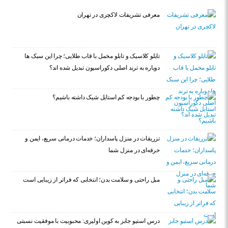
معرفی تشریفات لاکچری در تهران
تابلو کلاسیک و تابلو مخمل با قاب طلایی؛ چرا این سبک ها
دوباره به ترند اصلی دکوراسیون تبدیل شده اند؟
چطور با بودجه کم استایل شیک داشته باشیم؟
تزریقات در منزل پاسداران؛ خدمات درمانی سریع، ایمن و
حرفه‌ای در منزل شما
مبل راحتی و سلامت بدن؛ انتخابی که فراتر از زیبایی است
درس استیو جابز به کوین اولیری: محبوبیت با موفقیت نسبتی