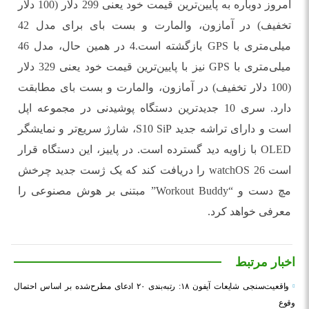
امروز دوباره به پایین‌ترین قیمت خود یعنی 299 دلار (100 دلار
تخفیف) در آمازون، والمارت و بست بای برای مدل 42
میلی‌متری با GPS بازگشته است.4 در همین حال، مدل 46
میلی‌متری با GPS نیز با پایین‌ترین قیمت خود یعنی 329 دلار
(100 دلار تخفیف) در آمازون، والمارت و بست بای مطابقت
دارد. سری 10 جدیدترین دستگاه پوشیدنی در مجموعه اپل
است و دارای تراشه جدید S10 SiP، شارژ سریع‌تر و نمایشگر
OLED با زاویه دید گسترده است. در پاییز، این دستگاه قرار
است watchOS 26 را دریافت کند که یک ژست جدید چرخش
مچ دست و “Workout Buddy” مبتنی بر هوش مصنوعی را
معرفی خواهد کرد.
اخبار مرتبط
واقعیت‌سنجی شایعات آیفون ۱۸: رتبه‌بندی ۲۰ ادعای مطرح‌شده بر اساس احتمال
وقوع