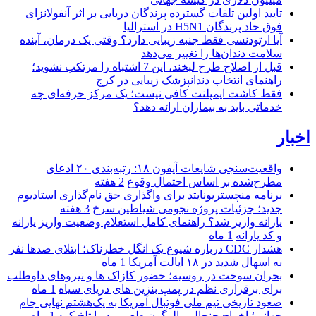
تایید اولین تلفات گسترده پرندگان دریایی بر اثر آنفولانزای
فوق حاد پرندگان H5N1 در استرالیا
آیا ارتودنسی فقط جنبه زیبایی دارد؟ وقتی یک درمان، آینده
سلامت دندان‌ها را تغییر می‌دهد
قبل از اصلاح طرح لبخند، این 7 اشتباه را مرتکب نشوید؛
راهنمای انتخاب دندانپزشک زیبایی در کرج
فقط کاشت ایمپلنت کافی نیست؛ یک مرکز حرفه‌ای چه
خدماتی باید به بیماران ارائه دهد؟
اخبار
واقعیت‌سنجی شایعات آیفون ۱۸: رتبه‌بندی ۲۰ ادعای
مطرح‌شده بر اساس احتمال وقوع
2 هفته
برنامه منچستریونایتد برای واگذاری حق نام‌گذاری استادیوم
جدید؛ جزئیات پروژه نجومی شیاطین سرخ
3 هفته
یارانه واریز شد؟ راهنمای کامل استعلام وضعیت واریز یارانه
و کد یارانه
1 ماه
هشدار CDC درباره شیوع یک انگل خطرناک؛ ابتلای صدها نفر
به اسهال شدید در ۱۸ ایالت آمریکا
1 ماه
بحران سوخت در روسیه؛ حضور کازاک‌ ها و نیروهای داوطلب
برای برقراری نظم در پمپ بنزین‌ های دریای سیاه
1 ماه
صعود تاریخی تیم ملی فوتبال آمریکا به یک‌هشتم نهایی جام
جهانی؛ اخراج جنجالی بالوگون طعم برد را تلخ کرد
1 ماه