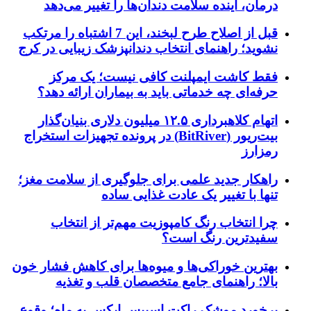
درمان، آینده سلامت دندان‌ها را تغییر می‌دهد
قبل از اصلاح طرح لبخند، این 7 اشتباه را مرتکب
نشوید؛ راهنمای انتخاب دندانپزشک زیبایی در کرج
فقط کاشت ایمپلنت کافی نیست؛ یک مرکز
حرفه‌ای چه خدماتی باید به بیماران ارائه دهد؟
اتهام کلاهبرداری ۱۲.۵ میلیون دلاری بنیان‌گذار
بیت‌ریور (BitRiver) در پرونده تجهیزات استخراج
رمزارز
راهکار جدید علمی برای جلوگیری از سلامت مغز؛
تنها با تغییر یک عادت غذایی ساده
چرا انتخاب رنگ کامپوزیت مهم‌تر از انتخاب
سفیدترین رنگ است؟
بهترین خوراکی‌ها و میوه‌ها برای کاهش فشار خون
بالا؛ راهنمای جامع متخصصان قلب و تغذیه
برخورد موشک راکت اسپیس ایکس به ماه؛ وقوع