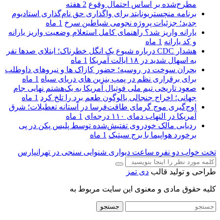
مطرح‌شده بر اساس احتمال وقوع
2 هفته
برنامه منچستریونایتد برای واگذاری حق نام‌گذاری استادیوم
جدید؛ جزئیات پروژه نجومی شیاطین سرخ
1 ماه
یارانه واریز شد؟ راهنمای کامل استعلام وضعیت واریز یارانه
و کد یارانه
1 ماه
هشدار CDC درباره شیوع یک انگل خطرناک؛ ابتلای صدها نفر
به اسهال شدید در ۱۸ ایالت آمریکا
1 ماه
بحران سوخت در روسیه؛ حضور کازاک‌ ها و نیروهای داوطلب
برای برقراری نظم در پمپ بنزین‌ های دریای سیاه
1 ماه
صعود تاریخی تیم ملی فوتبال آمریکا به یک‌هشتم نهایی جام
جهانی؛ اخراج جنجالی بالوگون طعم برد را تلخ کرد
1 ماه
اوج‌گیری موج گرمای طاقت‌فرسا در آستانه تعطیلات؛ شرق
آمریکا در التهاب دمای ۱۱۰ درجه‌ای
1 ماه
ردیابی مالک خودروی تفتیش‌شده توسط پلیس پکن در پی
برخورد هواپیما با برج سیتیک
1 ماه
تخت خواب دو نفره
ساعت دیواری
شنوایی سنجی در تهرانپارس
طراحی و تولید قالب
دی تمز
کلیه حقوق مادی و معنوی این سایت مربوط به
جستجو