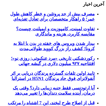
آخرین اخبار
مصرف بیش از حد پروتئین و خطر کاهش طول
عمر؛ ۵ راهکار متخصصان برای تعادل تغذیه‌ای
تفاوت لمینت، کامپوزیت و ایمپلنت چیست؟
مقایسه کاربرد، هزینه و ماندگاری
بیدار شدن ویروس‌ های خفته در بدن با ابتلا به
کرونا؛ کشف راز بزرگ کووید طولانی‌مدت
رکوردشکنی تاریخی «مرد عنکبوتی: روزی نو»؛
افتتاحیه ۹۲۷ میلیون دلاری در گیشه جهانی
تایید اولین تلفات گسترده پرندگان دریایی بر اثر
آنفولانزای فوق حاد پرندگان H5N1 در استرالیا
آیا ارتودنسی فقط جنبه زیبایی دارد؟ وقتی یک
درمان، آینده سلامت دندان‌ها را تغییر می‌دهد
قبل از اصلاح طرح لبخند، این 7 اشتباه را مرتکب