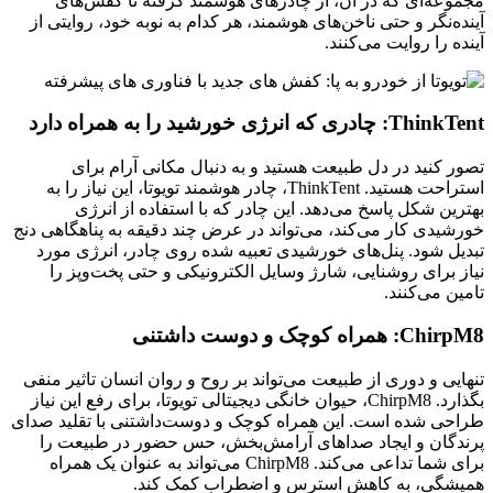
مجموعه‌ای که در آن، از چادرهای هوشمند گرفته تا کفش‌های
آینده‌نگر و حتی ناخن‌های هوشمند، هر کدام به نوبه خود، روایتی از
آینده را روایت می‌کنند.
ThinkTent: چادری که انرژی خورشید را به همراه دارد
تصور کنید در دل طبیعت هستید و به دنبال مکانی آرام برای
استراحت هستید. ThinkTent، چادر هوشمند تویوتا، این نیاز را به
بهترین شکل پاسخ می‌دهد. این چادر که با استفاده از انرژی
خورشیدی کار می‌کند، می‌تواند در عرض چند دقیقه به پناهگاهی دنج
تبدیل شود. پنل‌های خورشیدی تعبیه شده روی چادر، انرژی مورد
نیاز برای روشنایی، شارژ وسایل الکترونیکی و حتی پخت‌وپز را
تامین می‌کنند.
ChirpM8: همراه کوچک و دوست‌ داشتنی
تنهایی و دوری از طبیعت می‌تواند بر روح و روان انسان تاثیر منفی
بگذارد. ChirpM8، حیوان خانگی دیجیتالی تویوتا، برای رفع این نیاز
طراحی شده است. این همراه کوچک و دوست‌داشتنی با تقلید صدای
پرندگان و ایجاد صداهای آرامش‌بخش، حس حضور در طبیعت را
برای شما تداعی می‌کند. ChirpM8 می‌تواند به عنوان یک همراه
همیشگی، به کاهش استرس و اضطراب کمک کند.