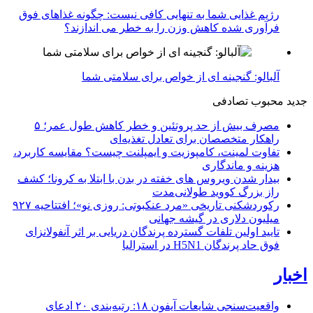
رژیم غذایی شما به تنهایی کافی نیست: چگونه غذاهای فوق
فرآوری شده کاهش وزن را به خطر می اندازند؟
آلبالو: گنجینه ای از خواص برای سلامتی شما
جدید
محبوب
تصادفی
مصرف بیش از حد پروتئین و خطر کاهش طول عمر؛ ۵
راهکار متخصصان برای تعادل تغذیه‌ای
تفاوت لمینت، کامپوزیت و ایمپلنت چیست؟ مقایسه کاربرد،
هزینه و ماندگاری
بیدار شدن ویروس‌ های خفته در بدن با ابتلا به کرونا؛ کشف
راز بزرگ کووید طولانی‌مدت
رکوردشکنی تاریخی «مرد عنکبوتی: روزی نو»؛ افتتاحیه ۹۲۷
میلیون دلاری در گیشه جهانی
تایید اولین تلفات گسترده پرندگان دریایی بر اثر آنفولانزای
فوق حاد پرندگان H5N1 در استرالیا
اخبار
واقعیت‌سنجی شایعات آیفون ۱۸: رتبه‌بندی ۲۰ ادعای