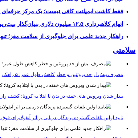
فقط کاشت ایمپلنت کافی نیست؛ یک مرکز حرفه‌ای چه خ
اتهام کلاهبرداری ۱۲.۵ میلیون دلاری بنیان‌گذار بیت‌ریور (BitRiver) در پرونده تجهیزات استخراج رمزارز
راهکار جدید علمی برای جلوگیری از سلامت مغز؛ تنها 
سلامتی
مصرف بیش از حد پروتئین و خطر کاهش طول عمر؛ ۵ راهکار متخصصان برای تعادل تغذیه‌ای
بیدار شدن ویروس‌ های خفته در بدن با ابتلا به کرونا؛ کشف را
تایید اولین تلفات گسترده پرندگان دریایی بر اثر آنفولانزای فوق حاد پرندگان 1