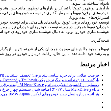
بادوام شناخته می‌شوند.
بازارهای نوظهور: تویوتا با تمرکز بر بازارهای نوظهور مانند چین، ه
خودروهای برقی: تویوتا با سرمایه‌گذاری در توسعه خودروهای برقی، سع
استراتژی‌های آینده تویوتا:
توسعه خودروهای برقی: تویوتا برنامه‌های بلندمدتی برای توسعه خودروهای برقی دارد و قصد دارد تا سال ۲۰۳۰، سهم ق
خودران: تویوتا همچنین در زمینه توسعه خودروهای خودران نیز سرمایه‌گ
هوشمندسازی خودرو: تویوتا به دنبال هوشمندسازی خودروهای خود است و
نتیجه‌گیری:
تویوتا با وجود چالش‌های موجود، همچنان یکی از قدرتمندترین بازیگر
و به رشد خود ادامه دهد. با این حال، رقابت در بازار خودرو هر روز شد
اخبار مرتبط
فرصت طلایی برای خرید شاسی‌بلند برقی؛ تخفیف استثنایی ۲۵ هزار دلاری برای محصولات پولستار!
بازگشت قدرتمندانه جیپ گرند چروکی Trailhawk و Overland مدل ۲۰۲۷ با موتور جدید هوریکین ۴
رونمایی از کانسپت انقلابی ب ام و M Neue Klasse؛ آینده برقی و خشن خودروهای سری M
بی‌ام‌و M2 xDrive مدل ۲۰۲۷؛ اضافه شدن سیستم چهار چرخ محرک بدون از دست دادن اصالت دریفت
هر آنچه درباره نسل جدید خودروهای لوکس BMW Alpina می‌دانیم