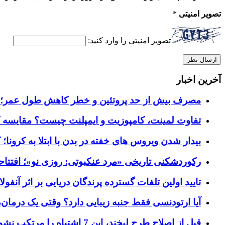
تصویر امنیتی
*
تصویر امنیتی را وارد کنید:
آخرین اخبار
مصرف بیش از حد پروتئین و خطر کاهش طول عمر؛ ۵ راهکار متخصصان برای تعادل تغذیه‌ای
تفاوت لمینت، کامپوزیت و ایمپلنت چیست؟ مقایسه کا
بیدار شدن ویروس‌ های خفته در بدن با ابتلا به کرون
رکوردشکنی تاریخی «مرد عنکبوتی: روزی نو»؛ افتتاحیه ۹۲۷ میلیون دلاری در گیشه ج
تایید اولین تلفات گسترده پرندگان دریایی بر اثر آنفولانزای فوق ح
آیا ارتودنسی فقط جنبه زیبایی دارد؟ وقتی یک درمان، 
قبل از اصلاح طرح لبخند، این 7 اشتباه را مرتکب نشوید؛ راهنمای انتخاب دندانپزشک زیبایی در کرج