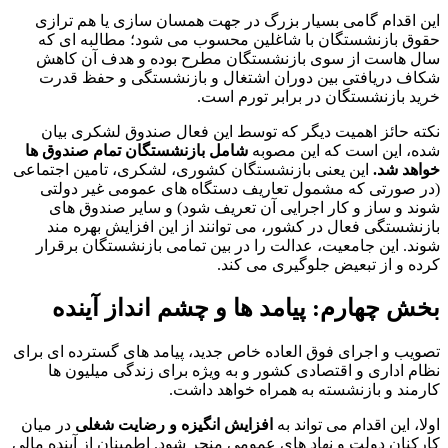
این اقدام گامی بسیار بزرگ در جهت همسان سازی یا هم ترازی
حقوق بازنشستگان با شاغلین محسوب می شود؛ مطالبه ای که
سال هاست از سوی بازنشستگان مطرح بوده و هدف آن کاهش
شکاف دریافتی بین دوران اشتغال و بازنشستگی و حفظ قدرت
خرید بازنشستگان در برابر تورم است.
نکته حائز اهمیت دیگر که توسط این فعال صندوق لشکری بیان
شده، این است که این مصوبه
شامل بازنشستگان تمام صندوق ها
خواهد شد.
این یعنی بازنشستگان کشوری، لشکری، تامین اجتماعی
(در صورتی که مشمول تعاریف دستگاه های عمومی غیر دولتی
شوند و ساز و کار اجرایی آن تعریف شود) و سایر صندوق های
بازنشستگی فعال در کشور، می توانند از این افزایش بهره مند
شوند. این جامعیت، عدالت را در بین تمامی بازنشستگان برقرار
کرده و از تبعیض جلوگیری می کند.
بخش چهارم: پیامد ها و چشم انداز آینده
تصویب و اجرای فوق العاده خاص جدید، پیامد های گسترده ای برای
نظام اداری و اقتصادی کشور و به ویژه برای زندگی میلیون ها
کارمند و بازنشسته به همراه خواهد داشت.
اولا، این اقدام می تواند به
افزایش انگیزه و رضایت شغلی
در میان
کارکنان دولت و نهاد های عمومی منجر شود. اطمینان از آینده مالی