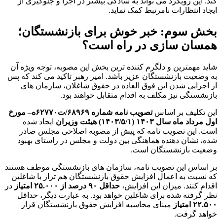
کند. این رویکرد می تواند به سادگی بیشتر در اجرا و جلوگیری از
ایجاد انتظارات نامرتبط کمک نماید.
بخش سوم: خبر خوش برای بازنشستگان؛
همسان سازی در راه است؟
شاید مهمترین و دلگرم کننده ترین بخش این مصوبه، توجه ویژه آن
به وضعیت بازنشستگان عزیز باشد. امیر رهبر تاکید می کند که پس
از اجرایی شدن این فوق العاده در حقوق شاغلان، سازمان های
بازنشستگی نیز مکلف به اقدام متقابل خواهند بود.
این تکلیف بر اساس
تصویب نامه شماره ۶۸۹۶۹/ت۶۲۷۷۰ه– مورخ
اول مرداد ماه سال ۱۴۰۳ (۱۴۰۳/۵/۱) هیئت وزیران
ایجاد شده
است. این تصویب نامه که پیش از مصوبه اصلاحی مجلس صادر
شده، نشان دهنده هماهنگی بین دولت و مجلس در راستای بهبود
وضعیت بازنشستگان است.
بر اساس این تصویب نامه، سازمان های بازنشستگی موظف هستند
که نسبت به اعمال افزایش حقوق بازنشستگان هم تراز با شاغلین
اقدام کنند. میزان این افزایش،
حداقل ۹۰ درصد از ۲۵.۰۰۰ امتیاز
در
نظر گرفته شده برای شاغلین خواهد بود. به عبارت دیگر، حداقل
۲۲.۵۰۰ امتیاز
مبنای محاسبه افزایش حقوق بازنشستگان قرار
خواهد گرفت.