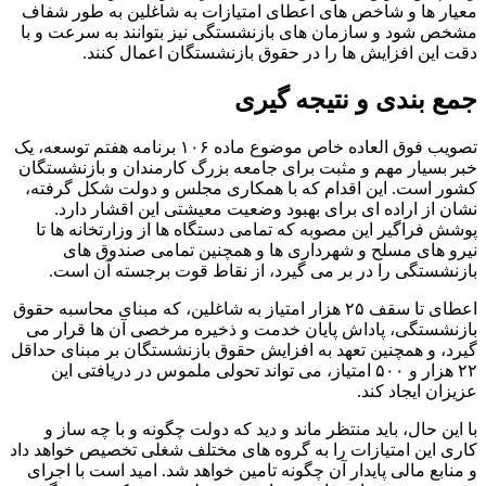
معیار ها و شاخص های اعطای امتیازات به شاغلین به طور شفاف
مشخص شود و سازمان های بازنشستگی نیز بتوانند به سرعت و با
دقت این افزایش ها را در حقوق بازنشستگان اعمال کنند.
جمع بندی و نتیجه گیری
تصویب فوق العاده خاص موضوع ماده ۱۰۶ برنامه هفتم توسعه، یک
خبر بسیار مهم و مثبت برای جامعه بزرگ کارمندان و بازنشستگان
کشور است. این اقدام که با همکاری مجلس و دولت شکل گرفته،
نشان از اراده ای برای بهبود وضعیت معیشتی این اقشار دارد.
پوشش فراگیر این مصوبه که تمامی دستگاه ها از وزارتخانه ها تا
نیرو های مسلح و شهرداری ها و همچنین تمامی صندوق های
بازنشستگی را در بر می گیرد، از نقاط قوت برجسته آن است.
اعطای تا سقف ۲۵ هزار امتیاز به شاغلین، که مبنای محاسبه حقوق
بازنشستگی، پاداش پایان خدمت و ذخیره مرخصی آن ها قرار می
گیرد، و همچنین تعهد به افزایش حقوق بازنشستگان بر مبنای حداقل
۲۲ هزار و ۵۰۰ امتیاز، می تواند تحولی ملموس در دریافتی این
عزیزان ایجاد کند.
با این حال، باید منتظر ماند و دید که دولت چگونه و با چه ساز و
کاری این امتیازات را به گروه های مختلف شغلی تخصیص خواهد داد
و منابع مالی پایدار آن چگونه تامین خواهد شد. امید است با اجرای