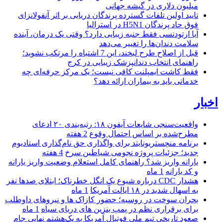
میلیون دلاری در گیشه جهانی
تایید اولین تلفات گسترده پرندگان دریایی بر اثر آنفولانزای
فوق حاد پرندگان H5N1 در استرالیا
آیا ارتودنسی فقط جنبه زیبایی دارد؟ وقتی یک درمان، آینده
سلامت دندان‌ها را تغییر می‌دهد
قبل از اصلاح طرح لبخند، این 7 اشتباه را مرتکب نشوید؛
راهنمای انتخاب دندانپزشک زیبایی در کرج
فقط کاشت ایمپلنت کافی نیست؛ یک مرکز حرفه‌ای چه
خدماتی باید به بیماران ارائه دهد؟
اخبار
واقعیت‌سنجی شایعات آیفون ۱۸: رتبه‌بندی ۲۰ ادعای
مطرح‌شده بر اساس احتمال وقوع
2 هفته
برنامه منچستریونایتد برای واگذاری حق نام‌گذاری استادیوم
جدید؛ جزئیات پروژه نجومی شیاطین سرخ
4 هفته
یارانه واریز شد؟ راهنمای کامل استعلام وضعیت واریز یارانه
و کد یارانه
1 ماه
هشدار CDC درباره شیوع یک انگل خطرناک؛ ابتلای صدها نفر
به اسهال شدید در ۱۸ ایالت آمریکا
1 ماه
بحران سوخت در روسیه؛ حضور کازاک‌ ها و نیروهای داوطلب
برای برقراری نظم در پمپ بنزین‌ های دریای سیاه
1 ماه
صعود تاریخی تیم ملی فوتبال آمریکا به یک‌هشتم نهایی جام