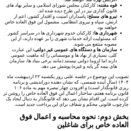
قوه مقننه:
کارکنان مجلس شورای اسلامی و سایر نهاد های
قانون گذاری نیز در این طرح دیده شده اند.
نیرو های مسلح:
پاسداران امنیت و اقتدار کشور، اعم از
ارتش، سپاه و نیروی انتظامی، مشمول این فوق العاده خاص
خواهند بود.
شهرداری ها:
کارکنان خدوم شهرداری ها در سراسر کشور
که مسئولیت ارائه خدمات شهری را بر عهده دارند، از این
مصوبه منتفع می شوند.
سازمان ها و دستگاه های عمومی غیر دولتی:
این عبارت
کلی، بسیاری از نهاد ها و موسساتی را که ماهیت عمومی
دارند اما لزوما دولتی نیستند (مانند برخی بنیاد ها، سازمان
های بیمه گر پایه و غیره) پوشش می دهد.
تصویب این موضوع در جلسه علنی روز یکشنبه ۲۲ اردیبهشت ماه
۱۴۰۴ (سال آینده شمسی، که نشان دهنده دوراندیشی و برنامه
ریزی قانونگذار است) و افزودن چهار تبصره مهم به ماده ۱۰۶
قانون برنامه هفتم، ساختار اعمال این فوق العاده خاص را روشن تر
کرده است. این اقدام نشان می دهد که قانونگذار به دنبال ایجاد یک
چارچوب قانونی محکم و شفاف برای این پرداخت جدید است.
بخش دوم: نحوه محاسبه و اعمال فوق
العاده خاص برای شاغلین