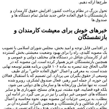
طرح‌ها ارائه دهیم.
تحول بزرگ در نظام پرداخت کشور: افزایش حقوق کارمندان و
بازنشستگان با فوق العاده خاص جدید شامل تمام دستگاه ها و
صندوق ها
خبرهای خوش برای معیشت کارمندان و
بازنشستگان
در اقدامی قابل توجه و امید بخش، مجلس شورای اسلامی با تصویب
یک مصوبه کلیدی، راه را برای بهبود وضعیت معیشتی بخش گسترده
ای از کارمندان شاغل در دستگاه های مختلف دولتی و عمومی و
همچنین بازنشستگان عزیز هموار کرده است. این مصوبه که در
قالب الحاق چند تبصره به ماده ۱۰۶ قانون برنامه هفتم توسعه نهایی
شده است، به معرفی و اعمال “فوق العاده خاص” برای طیف
وسیعی از حقوق بگیران می پردازد. این تصمیم که با استقبال فعالان
این حوزه، از جمله امیر رهبر، فعال صندوق لشکری، روبرو شده
است، نه تنها شامل وزارتخانه ها و سازمان های دولتی می شود،
بلکه قوه قضاییه، قوه مقننه، نیرو های مسلح، شهرداری ها و سایر
دستگاه های عمومی غیر دولتی را نیز در بر می گیرد. در ادامه این
مطلب، به بررسی جزئیات این مصوبه مهم، نحوه محاسبه و اعمال
آن برای شاغلین و بازنشستگان، و همچنین تاثیرات گسترده آن بر
نظام پرداخت کشور خواهیم پرداخت. هدف ما ارائه تصویری روشن