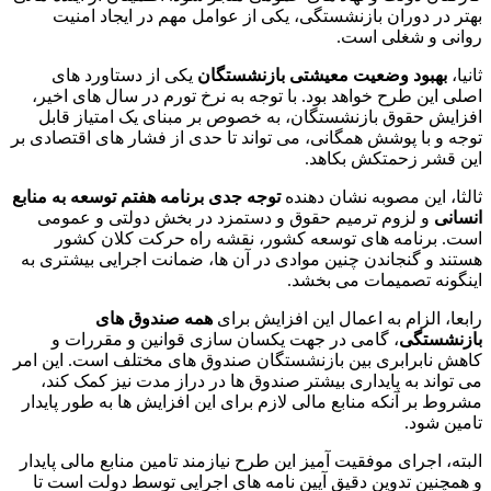
بهتر در دوران بازنشستگی، یکی از عوامل مهم در ایجاد امنیت
روانی و شغلی است.
ثانیا،
بهبود وضعیت معیشتی بازنشستگان
یکی از دستاورد های
اصلی این طرح خواهد بود. با توجه به نرخ تورم در سال های اخیر،
افزایش حقوق بازنشستگان، به خصوص بر مبنای یک امتیاز قابل
توجه و با پوشش همگانی، می تواند تا حدی از فشار های اقتصادی بر
این قشر زحمتکش بکاهد.
ثالثا، این مصوبه نشان دهنده
توجه جدی برنامه هفتم توسعه به منابع
انسانی
و لزوم ترمیم حقوق و دستمزد در بخش دولتی و عمومی
است. برنامه های توسعه کشور، نقشه راه حرکت کلان کشور
هستند و گنجاندن چنین موادی در آن ها، ضمانت اجرایی بیشتری به
اینگونه تصمیمات می بخشد.
رابعا، الزام به اعمال این افزایش برای
همه صندوق های
بازنشستگی
، گامی در جهت یکسان سازی قوانین و مقررات و
کاهش نابرابری بین بازنشستگان صندوق های مختلف است. این امر
می تواند به پایداری بیشتر صندوق ها در دراز مدت نیز کمک کند،
مشروط بر آنکه منابع مالی لازم برای این افزایش ها به طور پایدار
تامین شود.
البته، اجرای موفقیت آمیز این طرح نیازمند تامین منابع مالی پایدار
و همچنین تدوین دقیق آیین نامه های اجرایی توسط دولت است تا