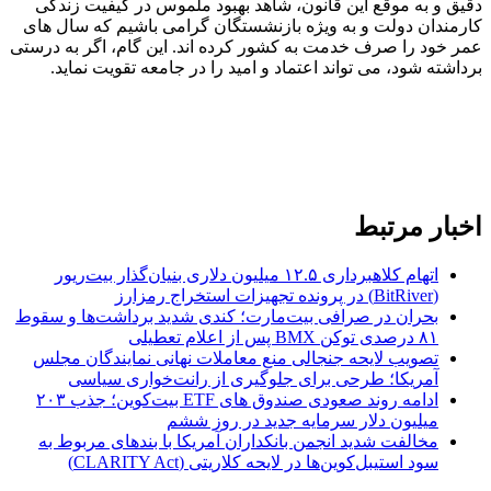
دقیق و به موقع این قانون، شاهد بهبود ملموس در کیفیت زندگی
کارمندان دولت و به ویژه بازنشستگان گرامی باشیم که سال های
عمر خود را صرف خدمت به کشور کرده اند. این گام، اگر به درستی
برداشته شود، می تواند اعتماد و امید را در جامعه تقویت نماید.
اخبار مرتبط
اتهام کلاهبرداری ۱۲.۵ میلیون دلاری بنیان‌گذار بیت‌ریور
(BitRiver) در پرونده تجهیزات استخراج رمزارز
بحران در صرافی بیت‌مارت؛ کندی شدید برداشت‌ها و سقوط
۸۱ درصدی توکن BMX پس از اعلام تعطیلی
تصویب لایحه جنجالی منع معاملات نهانی نمایندگان مجلس
آمریکا؛ طرحی برای جلوگیری از رانت‌خواری سیاسی
ادامه روند صعودی صندوق‌ های ETF بیت‌کوین؛ جذب ۲۰۳
میلیون دلار سرمایه جدید در روز ششم
مخالفت شدید انجمن بانکداران آمریکا با بندهای مربوط به
سود استیبل‌کوین‌ها در لایحه کلاریتی (CLARITY Act)