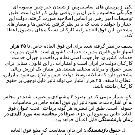
یکی از پرسش های اساسی پس از شنیدن خبر چنین مصوبه ای،
چگونگی محاسبه و تاثیر آن بر دریافتی نهایی کارکنان است. طبق
توضیحات امیر رهبر، بر اساس اصلاحیه صورت گرفته، دولت این
اختیار را خواهد داشت که با در نظر گرفتن شاخص ها و معیار های
مشخص، این فوق العاده را به کارکنان دستگاه های مشمول اعطا
کند.
سقف در نظر گرفته شده برای این فوق العاده خاص،
تا ۲۵ هزار
امتیاز
طبق قانون مدیریت خدمات کشوری است. قانون مدیریت
خدمات کشوری، چارچوب اصلی نظام پرداخت و جبران خدمت
کارکنان دولت در ایران است و امتیازات در این قانون، مبنایی برای
تعیین حقوق و مزایای مختلف هستند. هر امتیاز، یک ارزش ریالی
مشخص دارد که سالانه توسط دولت تعیین و ابلاغ می شود. بنابراین،
اعطای تا سقف ۲۵ هزار امتیاز می تواند تاثیر قابل توجهی بر حقوق
کارکنان داشته باشد.
نکته بسیار مهمی که در تبصره ۴ پیشنهادی و تصویب شده در مجلس
به آن اشاره شده، نحوه تاثیر این فوق العاده خاص در محاسبات
حقوقی است. طبق این تبصره، هر گونه پرداختی تحت عنوان فوق
العاده خاص موضوع این جزء،
صرفا در محاسبه سه مورد کلیدی در
زمان بازنشستگی
قابل اعمال خواهد بود:
حقوق بازنشستگی:
این بدان معناست که مبلغ فوق العاده