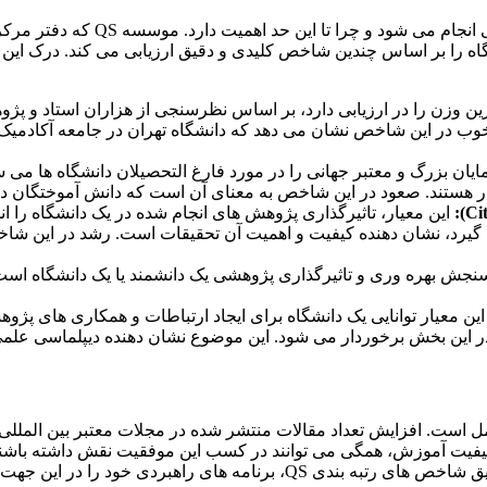
شاید برای بسیاری این سوال پیش بی
هان است. این موسسه هر ساله عملکرد بیش از 1500 دانشگاه را بر اساس چندین شاخص کلیدی و دقیق
 وزن را در ارزیابی دارد، بر اساس نظرسنجی از هزاران استاد و پژو
 خوب در این شاخص نشان می دهد که دانشگاه تهران در جامعه آکادمیک 
ن بزرگ و معتبر جهانی را در مورد فارغ التحصیلان دانشگاه ها می سن
ار هستند. صعود در این شاخص به معنای آن است که دانش آموختگان دانشگا
این معیار، تاثیرگذاری پژوهش های انجام شده در یک دانشگاه را ان
یرد، نشان دهنده کیفیت و اهمیت آن تحقیقات است. رشد در این شاخ
نجش بهره وری و تاثیرگذاری پژوهشی یک دانشمند یا یک دانشگاه است. 
ین معیار توانایی یک دانشگاه برای ایجاد ارتباطات و همکاری های پژو
ی در این بخش برخوردار می شود. این موضوع نشان دهنده دیپلماسی علم
ز عوامل است. افزایش تعداد مقالات منتشر شده در مجلات معتبر بین الملل
فیت آموزش، همگی می توانند در کسب این موفقیت نقش داشته باشند. عل
راهبردی خود را در این جهت تنظیم کنند.