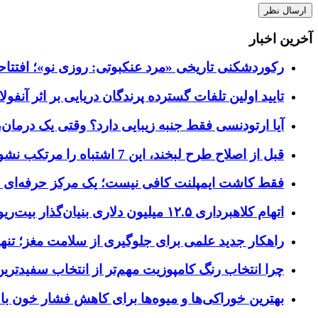
آخرین اخبار
رکوردشکنی تاریخی «مرد عنکبوتی: روزی نو»؛ افتتاحیه ۹۲۷ میلیون دلاری در گیشه ج
تایید اولین تلفات گسترده پرندگان دریایی بر اثر آنفولانزای فوق ح
آیا ارتودنسی فقط جنبه زیبایی دارد؟ وقتی یک درمان، 
قبل از اصلاح طرح لبخند، این 7 اشتباه را مرتکب نشوید؛ راهنمای انتخاب دندانپزشک زیبایی در کرج
فقط کاشت ایمپلنت کافی نیست؛ یک مرکز حرفه‌ای چه خ
اتهام کلاهبرداری ۱۲.۵ میلیون دلاری بنیان‌گذار بیت‌ریور (BitRiver) در پرونده تجهیزات استخراج رمزارز
راهکار جدید علمی برای جلوگیری از سلامت مغز؛ تنها 
چرا انتخاب رنگ کامپوزیت مهم‌تر از انتخاب سفیدتر
بهترین خوراکی‌ها و میوه‌ها برای کاهش فشار خون با