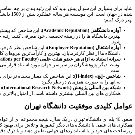
شده در ج
بهتر درک کنیم:
آوازه دانشگاهی (Academic Reputation):
این شاخص که بیشترین
بهترین دانشگاه ها را در زمینه تخصصی خود معرفی کنند. رتبه
شود.
آوازه اشتغال (Employer Reputation):
این شاخص نظر کارفرمایا
دانشگاه ها از نظر کارفرمایان، بهترین و کارآمدترین نیروهای ک
سرانه استناد به ازای هر عضو هیئت علمی (Citations per Faculty):
توسط دیگر پژوهشگران در سراسر جهان مورد استناد قرار می گ
است.
شاخص «اِیچ» (H-index):
این شاخص یک معیار پیچیده تر برای س
به آنها را به صورت همزمان در نظر بگیرد.
شبکه بین المللی پژوهش (International Research Network):
ا
همکاری های بین المللی بیشتری داشته باشد، از امتیاز بالاتر
عوامل کلیدی موفقیت دانشگاه تهران
صعود 46 پله ای دانشگاه تهران در یک سال، نتیجه مجموعه ای ا
همکاری های علمی با دانشگاه های دیگر کشورها و تلاش برای بهبود کی
زیرساخت های خود را با استانداردهای جهانی تطبیق دهند و با درک دقیق شاخص های رتبه بندی QS، برنامه های 