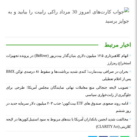
اخبار مرتبط
اتهام کلاهبرداری ۱۲.۵ میلیون دلاری بنیان‌گذار بیت‌ریور (BitRiver) در پرونده تجهیزات
استخراج رمزارز
بحران در صرافی بیت‌مارت؛ کندی شدید برداشت‌ها و سقوط ۸۱ درصدی توکن BMX
پس از اعلام تعطیلی
تصویب لایحه جنجالی منع معاملات نهانی نمایندگان مجلس آمریکا؛ طرحی برای
جلوگیری از رانت‌خواری سیاسی
ادامه روند صعودی صندوق‌ های ETF بیت‌کوین؛ جذب ۲۰۳ میلیون دلار سرمایه جدید در
روز ششم
مخالفت شدید انجمن بانکداران آمریکا با بندهای مربوط به سود استیبل‌کوین‌ها در لایحه
کلاریتی (CLARITY Act)