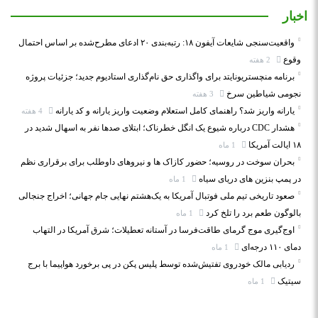
اخبار
واقعیت‌سنجی شایعات آیفون ۱۸: رتبه‌بندی ۲۰ ادعای مطرح‌شده بر اساس احتمال
وقوع
2 هفته
برنامه منچستریونایتد برای واگذاری حق نام‌گذاری استادیوم جدید؛ جزئیات پروژه
نجومی شیاطین سرخ
3 هفته
یارانه واریز شد؟ راهنمای کامل استعلام وضعیت واریز یارانه و کد یارانه
4 هفته
هشدار CDC درباره شیوع یک انگل خطرناک؛ ابتلای صدها نفر به اسهال شدید در
۱۸ ایالت آمریکا
1 ماه
بحران سوخت در روسیه؛ حضور کازاک‌ ها و نیروهای داوطلب برای برقراری نظم
در پمپ بنزین‌ های دریای سیاه
1 ماه
صعود تاریخی تیم ملی فوتبال آمریکا به یک‌هشتم نهایی جام جهانی؛ اخراج جنجالی
بالوگون طعم برد را تلخ کرد
1 ماه
اوج‌گیری موج گرمای طاقت‌فرسا در آستانه تعطیلات؛ شرق آمریکا در التهاب
دمای ۱۱۰ درجه‌ای
1 ماه
ردیابی مالک خودروی تفتیش‌شده توسط پلیس پکن در پی برخورد هواپیما با برج
سیتیک
1 ماه