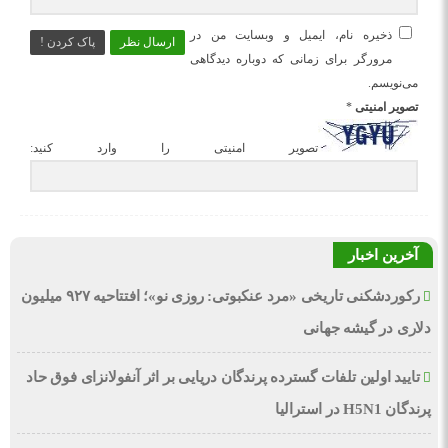
ذخیره نام، ایمیل و وبسایت من در
ارسال نظر
پاک کردن !
مرورگر برای زمانی که دوباره دیدگاهی
می‌نویسم.
تصویر امنیتی
*
تصویر امنیتی را وارد کنید:
آخرین اخبار
رکوردشکنی تاریخی «مرد عنکبوتی: روزی نو»؛ افتتاحیه ۹۲۷ میلیون
دلاری در گیشه جهانی
تایید اولین تلفات گسترده پرندگان دریایی بر اثر آنفولانزای فوق حاد
پرندگان H5N1 در استرالیا