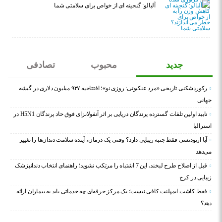
آلبالو: گنجینه ای از خواص برای سلامتی شما
جدید
محبوب
تصادفی
رکوردشکنی تاریخی «مرد عنکبوتی: روزی نو»؛ افتتاحیه ۹۲۷ میلیون دلاری در گیشه
جهانی
تایید اولین تلفات گسترده پرندگان دریایی بر اثر آنفولانزای فوق حاد پرندگان H5N1 در
استرالیا
آیا ارتودنسی فقط جنبه زیبایی دارد؟ وقتی یک درمان، آینده سلامت دندان‌ها را تغییر
می‌دهد
قبل از اصلاح طرح لبخند، این 7 اشتباه را مرتکب نشوید؛ راهنمای انتخاب دندانپزشک
زیبایی در کرج
فقط کاشت ایمپلنت کافی نیست؛ یک مرکز حرفه‌ای چه خدماتی باید به بیماران ارائه
دهد؟