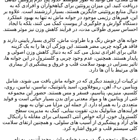
دریافت کنید. این میزان پروتئین برای گیاهخواران و افرادی که به
دنبال منابع پروتئینی جایگزین هستند، بسیار ارزشمند است. علاوه بر
این، فیبرهای رژیمی موجود در جوانه ماش نه تنها به بهبود عملکرد
دستگاه گوارش و جلوگیری از یبوست کمک می کنند، بلکه با ایجاد
احساس سیری طولانی مدت، در فرآیند کاهش وزن نیز موثر هستند.
جوانه های خوش رنگ و با طراوت ماش، کالری بسیار پایینی دارند و
فاقد هرگونه چربی مضر هستند. این ویژگی آن ها را به یک گزینه
عالی برای افرادی تبدیل می کند که به دنبال کاهش وزن اصولی و
پایدار هستند. همچنین، عدم وجود چربی و کلسترول در این جوانه ها،
تاثیر بسزایی در بهبود سلامت قلب و عروق و پیشگیری از بیماری
های مرتبط با آن ها دارد.
ترکیبات ارزشمند دیگری که در جوانه ماش یافت می شوند، شامل
ویتامین ب۶، آهن، ریبوفلاوین، اسید پانتوتنیک، نیاسین، تیامین، روی،
کلسیم، منیزیم، پتاسیم، فسفر و مس هستند. حضور این مجموعه
غنی از ویتامین ها و مواد معدنی برای بدن بسیار حیاتی است و فواید
متعددی را به همراه دارد. از جمله این مزایا می توان به بهبود
فرآیندهای متابولیک بدن، تقویت بینایی، کمک به مدیریت سطح
کلسترول خون، ارائه خواص آنتی اکسیدانی برای مقابله با رادیکال
های آزاد و پیشگیری از آسیب های سلولی، و همچنین ارتقای سلامت
کلی سیستم قلب و عروق اشاره کرد.
نکته جالب توجه دیگر در مورد جوانه ماش، وجود آنزیمی به نام