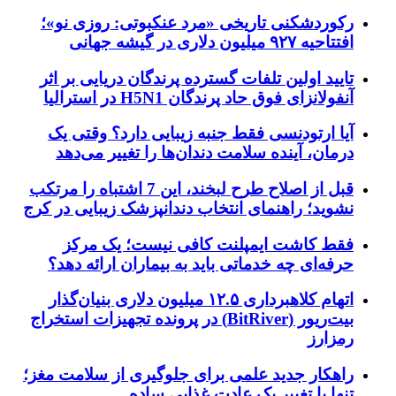
رکوردشکنی تاریخی «مرد عنکبوتی: روزی نو»؛
افتتاحیه ۹۲۷ میلیون دلاری در گیشه جهانی
تایید اولین تلفات گسترده پرندگان دریایی بر اثر
آنفولانزای فوق حاد پرندگان H5N1 در استرالیا
آیا ارتودنسی فقط جنبه زیبایی دارد؟ وقتی یک
درمان، آینده سلامت دندان‌ها را تغییر می‌دهد
قبل از اصلاح طرح لبخند، این 7 اشتباه را مرتکب
نشوید؛ راهنمای انتخاب دندانپزشک زیبایی در کرج
فقط کاشت ایمپلنت کافی نیست؛ یک مرکز
حرفه‌ای چه خدماتی باید به بیماران ارائه دهد؟
اتهام کلاهبرداری ۱۲.۵ میلیون دلاری بنیان‌گذار
بیت‌ریور (BitRiver) در پرونده تجهیزات استخراج
رمزارز
راهکار جدید علمی برای جلوگیری از سلامت مغز؛
تنها با تغییر یک عادت غذایی ساده