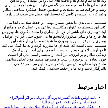
ریه ها به تمام اندام ها و بافت های بدن را بر عهده دارد و به این
ترتیب، آن ها را سالم و مقاوم نگه می دارد. بدن شما همچنین برای
رشد و حرکت سالم عضلات و همچنین حفظ عملکرد شناختی سالم
و تمرکز، به اکسیژن کافی که توسط آهن حمل می شود، نیاز دارد.
سیستم ایمنی بدن ما نقش بسیار مهمی در حفظ سلامتی ایفا می
کند. این سیستم به عنوان مکانیسم دفاعی بدن عمل کرده و مانع از
ایجاد بیماری های ناشی از عوامل بیماری زا مانند باکتری ها، ویروس
ها، قارچ ها و سایر میکروارگانیسم ها می شود. حتی اگر این عوامل
بیماری زا موفق به ورود به بدن ما شوند و ما را بیمار کنند، این
سیستم ایمنی است که علیه آن ها مبارزه کرده و به ما کمک می کند
تا دوباره سلامتی خود را به دست آوریم. برای لذت بردن از یک
زندگی سالم و پر انرژی، مراقبت از سیستم ایمنی بدن از اهمیت
فوق العاده ای برخوردار است و مصرف منظم مواد غذایی سالمی
مانند جوانه های ماش می تواند در تقویت این سیستم دفاعی
تاثیرگذار باشد و به ما در حفظ سلامتی کمک کند.
اخبار مرتبط
تایید اولین تلفات گسترده پرندگان دریایی بر اثر آنفولانزای
فوق حاد پرندگان H5N1 در استرالیا
راهکار جدید علمی برای جلوگیری از سلامت مغز؛ تنها با تغییر