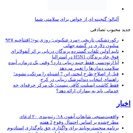
آلبالو: گنجینه ای از خواص برای سلامتی شما
جدید
محبوب
تصادفی
رکوردشکنی تاریخی «مرد عنکبوتی: روزی نو»؛ افتتاحیه ۹۲۷
میلیون دلاری در گیشه جهانی
تایید اولین تلفات گسترده پرندگان دریایی بر اثر آنفولانزای
فوق حاد پرندگان H5N1 در استرالیا
آیا ارتودنسی فقط جنبه زیبایی دارد؟ وقتی یک درمان، آینده
سلامت دندان‌ها را تغییر می‌دهد
قبل از اصلاح طرح لبخند، این 7 اشتباه را مرتکب نشوید؛
راهنمای انتخاب دندانپزشک زیبایی در کرج
فقط کاشت ایمپلنت کافی نیست؛ یک مرکز حرفه‌ای چه
خدماتی باید به بیماران ارائه دهد؟
اخبار
واقعیت‌سنجی شایعات آیفون ۱۸: رتبه‌بندی ۲۰ ادعای
مطرح‌شده بر اساس احتمال وقوع
2 هفته
برنامه منچستریونایتد برای واگذاری حق نام‌گذاری استادیوم