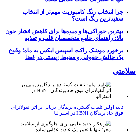
چرا انتخاب رنگ کامپوزیت مهم‌تر از انتخاب
سفیدترین رنگ است؟
بهترین خوراکی‌ها و میوه‌ها برای کاهش فشار خون
بالا؛ راهنمای جامع متخصصان قلب و تغذیه
برخورد موشک راکت اسپیس ایکس به ماه؛ وقوع
یک چالش حقوقی و محیط زیستی در فضا
سلامتی
تایید اولین تلفات گسترده پرندگان دریایی بر اثر آنفولانزای
فوق حاد پرندگان H5N1 در استرالیا