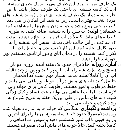
یک ظرف تمیز بریزید. این ظرف می تواند یک بطری شیشه
ای، یک کاسه شیشه ای یا حتی یک ظرف استیل باشد. با این
حال، استفاده از یک ظرف شیشه ای در دار (مانند شیشه های
مربا) انتخاب بهتری است، زیرا به شما این امکان را می دهد
که به راحتی روند رشد و جوانه زدن ماش ها را مشاهده کنید.
خیساندن اولیه:
آب سرد را به شیشه اضافه کنید، به طوری
که دانه های ماش کاملاً در آب فرو روند. اجازه دهید به مدت
۱۲ ساعت در این حالت باقی بمانند. سپس آب شیشه را به
طور کامل تخلیه کنید. این کار (خیساندن و تخلیه) را دو بار
تکرار کنید. شیشه را در دمای اتاق و دور از تابش مستقیم نور
خورشید قرار دهید.
آبیاری روزانه:
حالا برای حدود یک هفته آینده، روزی دو بار
(صبح و شب) شیشه را با آب تازه پر کنید و پس از چند دقیقه
آب آن را کاملاً تخلیه نمایید. بسیار مهم است که اطمینان
حاصل کنید دانه های ماش در آب غوطه ور باقی نمی مانند و
فقط مرطوب و تمیز هستند. رطوبت کافی برای جوانه زنی
لازم است، اما آب اضافی می تواند باعث فساد و کپک زدگی
شود. دانه های ماش در طی این یک هفته به تدریج شروع به
رشد کرده و جوانه می زنند.
برداشت و نگهداری:
هنگامی که جوانه ها به اندازه دلخواه شما
رسیدند (معمولاً حدود ۲ تا ۵ سانتیمتر)، آن ها را برای آخرین
بار به خوبی با آب تمیز شستشو دهید و سپس آب اضافی را
کاملاً تخلیه کنید. حالا جوانه های ماش آماده مصرف هستند.