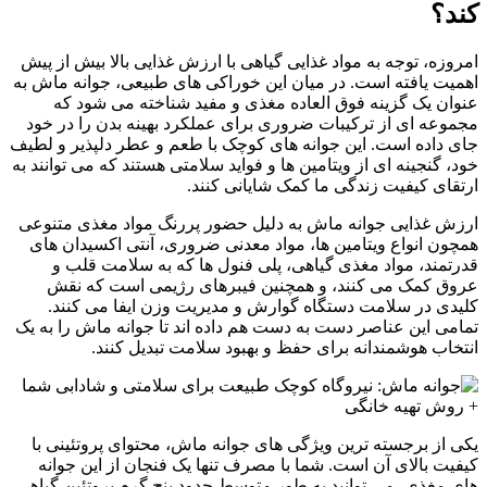
کند؟
امروزه، توجه به مواد غذایی گیاهی با ارزش غذایی بالا بیش از پیش
اهمیت یافته است. در میان این خوراکی های طبیعی، جوانه ماش به
عنوان یک گزینه فوق العاده مغذی و مفید شناخته می شود که
مجموعه ای از ترکیبات ضروری برای عملکرد بهینه بدن را در خود
جای داده است. این جوانه های کوچک با طعم و عطر دلپذیر و لطیف
خود، گنجینه ای از ویتامین ها و فواید سلامتی هستند که می توانند به
ارتقای کیفیت زندگی ما کمک شایانی کنند.
ارزش غذایی جوانه ماش به دلیل حضور پررنگ مواد مغذی متنوعی
همچون انواع ویتامین ها، مواد معدنی ضروری، آنتی اکسیدان های
قدرتمند، مواد مغذی گیاهی، پلی فنول ها که به سلامت قلب و
عروق کمک می کنند، و همچنین فیبرهای رژیمی است که نقش
کلیدی در سلامت دستگاه گوارش و مدیریت وزن ایفا می کنند.
تمامی این عناصر دست به دست هم داده اند تا جوانه ماش را به یک
انتخاب هوشمندانه برای حفظ و بهبود سلامت تبدیل کنند.
یکی از برجسته ترین ویژگی های جوانه ماش، محتوای پروتئینی با
کیفیت بالای آن است. شما با مصرف تنها یک فنجان از این جوانه
های مغذی، می توانید به طور متوسط حدود پنج گرم پروتئین گیاهی