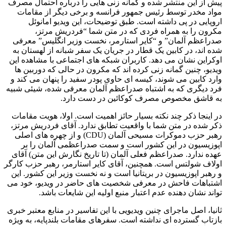
پیش از این منتشر شده و گمانه زنی هایی را درباره احتمال مصرف
مواد مخدر توسط رئیس جمهور فرانسه و برخی دیگر از مقامات
اروپایی در پی داشته است. طبق توضیحات، این ویدیو امانوئل
مکرون را به همراه فردی که در متن شما “فردریش مرتز،
صدراعظم آلمان” و “کایر استارمر، نخست وزیر انگلیس” معرفی
شده اند، در کابین یک قطار در جریان یک سفر شبانه از لهستان به
اوکراین نشان می دهد. کاربران شبکه های اجتماعی با مشاهده این
ویدیو، چنین گمانه زنی کرده اند که مکرون در حالی که دوربین ها
وارد کابین می شوند، کیسه ای حاوی پودر سفید را پنهان می کند و
فرد دیگری که به اشتباه صدراعظم آلمان معرفی شده، شیئی شبیه
به قاشق مخصوص مصرف کوکائین در دست دارد.
در اینجا ذکر چند نکته بسیار حائز اهمیت است. اولا، هویت مقامات
ذکر شده در متن شما با واقعیت تطابق ندارد. آقای فردریش مرتز،
رهبر حزب دموکرات مسیحی آلمان (CDU) و از چهره های اصلی
اپوزیسیون در این کشور است و سمت صدراعظمی آلمان را بر
عهده ندارد. صدراعظم فعلی آلمان (تا تاریخ نگارش این متن) آقای
اولاف شولتس است. همچنین، آقای کایر استارمر، رهبر حزب کارگر
و رهبر اپوزیسیون در بریتانیا است و نه نخست وزیر این کشور. این
اشتباهات فاحش در معرفی شخصیت های حاضر در ویدیو، خود می
تواند نشان دهنده عدم اعتبار منبع اولیه این شایعات باشد.
ثانیا، اصل ماجرای چنین ویدیویی با این تفاسیر در منابع معتبر خبری
بازتاب گسترده ای نداشته است. سفرهای مقامات بلندپایه، به ویژه