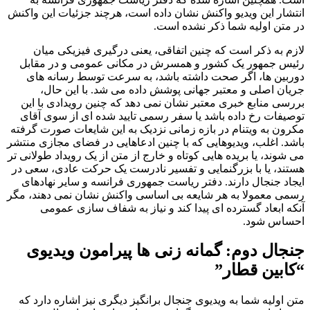
انتشار این ویدیو واکنش نشان داده است، هرچند جزئیات این واکنش
در متن اولیه شما ذکر نشده است.
لازم به ذکر است که چنین اتفاقی، یعنی درگیری فیزیکی میان
رئیس جمهور یک کشور و همسرش در مکانی عمومی و در مقابل
دوربین ها، اگر صحت داشته باشد، به سرعت توسط رسانه های
جریان اصلی و معتبر جهانی پوشش داده می شد. با این حال،
بررسی منابع خبری معتبر نشان نمی دهد که چنین رویدادی با این
توصیفات رخ داده باشد یا سفر رسمی تایید شده ای از سوی آقای
مکرون به ویتنام در بازه زمانی نزدیک به این شایعات صورت گرفته
باشد. اغلب، ویدیوهایی که با چنین ادعاهایی در فضای مجازی منتشر
می شوند، یا بریده هایی کوتاه و خارج از متن از یک رویداد طولانی تر
هستند، یا با بزرگنمایی و تفسیر نادرست یک حرکت عادی، سعی در
ایجاد جنجال دارند. دفتر ریاست جمهوری فرانسه و سایر نهادهای
رسمی معمولا به هر شایعه بی اساسی واکنش نشان نمی دهند، مگر
آنکه ابعاد گسترده ای پیدا کند و نیاز به شفاف سازی عمومی
احساس شود.
جنجال دوم: گمانه زنی ها پیرامون ویدیوی
“کابین قطار”
متن اولیه شما به ویدیوی جنجال برانگیز دیگری نیز اشاره دارد که