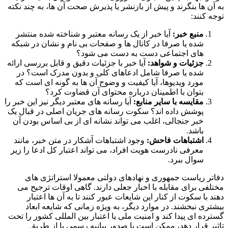
به آن ها بنگرند و پیش از بازنشر یا پذیرش صحت آن ها، به چند نکته
توجه کنند:
منبع خبر:
آیا خبر از یک رسانه معتبر و شناخته شده منتشر
شده یا صرفا در کانال ها و صفحات بی نام و نشان در شبکه
های اجتماعی دست به دست می شود؟
جزئیات و شواهد:
آیا خبر با جزئیات دقیق و قابل بررسی ارائه
شده یا صرفا شامل ادعاهای کلی و بدون مدرک است؟ در
مورد ویدیوها، آیا کیفیت و وضوح آن ها به گونه ای است که
بتوان با اطمینان درباره محتوای آن قضاوت کرد؟
مقایسه با سایر منابع:
آیا رسانه های معتبر دیگر نیز این خبر را
پوشش داده اند؟ سکوت رسانه های جریان اصلی در قبال یک
خبر جنجالی، اغلب می تواند نشانه ای از بی اساس بودن آن
باشد.
اشتباهات فاحش:
وجود اشتباهات آشکار در متن خبر، مانند
معرفی نادرست هویت افراد، می تواند اعتبار کل ادعا را زیر
سوال ببرد.
دفاتر ریاست جمهوری و نهادهای دولتی معمولا استراتژی های
مختلفی برای مقابله با اخبار جعلی دارند. گاهی اوقات ترجیح می
دهند با سکوت از کنار این شایعات عبور کنند تا به آن ها اعتبار
بیشتری نبخشند. در موارد دیگر، به ویژه زمانی که شایعه ابعاد
گسترده ای پیدا کند و امنیت ملی یا اعتبار بین المللی کشور را تحت
تاثیر قرار دهد، ممکن است با صدور بیانیه رسمی یا از طریق