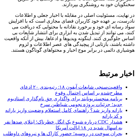
سخنگویان خود به روشنگری بپردازند.
در نهایت، مسئولیت اصلی در مقابله با اخبار جعلی و اطلاعات
نادرست، بر عهده خود کاربران فضای مجازی است که با افزایش
سواد رسانه ای خود و برخورد نقادانه با محتوایی که دریافت می
کنند، می توانند از تبدیل شدن به ابزاری برای انتشار شایعات بی
اساس جلوگیری کنند. اینگونه ویدیوها و ادعاها، بیش از آنکه واقعیت
داشته باشند، بازتابی از پیچیدگی های عصر اطلاعات و لزوم
هوشیاری دائمی در برابر موج اخبار و محتواهای گوناگون هستند.
اخبار مرتبط
واقعیت‌سنجی شایعات آیفون ۱۸: رتبه‌بندی ۲۰ ادعای
مطرح‌شده بر اساس احتمال وقوع
برنامه منچستریونایتد برای واگذاری حق نام‌گذاری استادیوم
جدید؛ جزئیات پروژه نجومی شیاطین سرخ
یارانه واریز شد؟ راهنمای کامل استعلام وضعیت واریز یارانه
و کد یارانه
هشدار CDC درباره شیوع یک انگل خطرناک؛ ابتلای صدها نفر
به اسهال شدید در ۱۸ ایالت آمریکا
بحران سوخت در روسیه؛ حضور کازاک‌ ها و نیروهای داوطلب