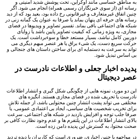
به مناطق حساسی مانند اوکراین، تحت پوشش شدید امنیتی و
رسانه ای (از سوی خبرنگاران رسمی همراه) انجام می شود. اگر
چنین اتفاق غیرمتعارف و غیرقانونی رخ داده بود، بعید بود که از دید
رسانه های حرفه ای پنهان بماند یا صرفا به عنوان یک گمانه زنی در
شبکه های اجتماعی باقی بماند. تفسیر تصاویر و ویدیوها در فضای
مجازی، به ویژه زمانی که کیفیت تصاویر پایین باشد یا زوایای
دوربین کامل نباشد، بسیار مستعد خطا و سوءبرداشت است. یک
حرکت سریع دست، یک شیء براق یا هر عنصر مبهم دیگری می
تواند به سرعت به دستمایه ای برای ساختن داستان های جنجالی و
بی اساس تبدیل شود.
پدیده اخبار جعلی و اطلاعات نادرست در
عصر دیجیتال
این دو مورد، نمونه هایی از چگونگی شکل گیری و انتشار اطلاعات
نادرست یا تحریف شده در فضای مجازی هستند. انگیزه های
مختلفی می تواند پشت انتشار چنین محتوایی باشد، از جمله تلاش
برای تخریب شخصیت های سیاسی، ایجاد بی اعتمادی عمومی، یا
صرفا جلب توجه و افزایش بازدید در شبکه های اجتماعی. سرعت
بالای انتشار اطلاعات در این پلتفرم ها و عدم وجود نظارت کافی بر
صحت محتوا، به گسترش این پدیده دامن زده است.
در مواجهه با چنین اخباری، ضروری است که کاربران با دیده تردید