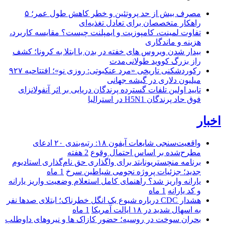
مصرف بیش از حد پروتئین و خطر کاهش طول عمر؛ ۵
راهکار متخصصان برای تعادل تغذیه‌ای
تفاوت لمینت، کامپوزیت و ایمپلنت چیست؟ مقایسه کاربرد،
هزینه و ماندگاری
بیدار شدن ویروس‌ های خفته در بدن با ابتلا به کرونا؛ کشف
راز بزرگ کووید طولانی‌مدت
رکوردشکنی تاریخی «مرد عنکبوتی: روزی نو»؛ افتتاحیه ۹۲۷
میلیون دلاری در گیشه جهانی
تایید اولین تلفات گسترده پرندگان دریایی بر اثر آنفولانزای
فوق حاد پرندگان H5N1 در استرالیا
اخبار
واقعیت‌سنجی شایعات آیفون ۱۸: رتبه‌بندی ۲۰ ادعای
مطرح‌شده بر اساس احتمال وقوع
2 هفته
برنامه منچستریونایتد برای واگذاری حق نام‌گذاری استادیوم
جدید؛ جزئیات پروژه نجومی شیاطین سرخ
1 ماه
یارانه واریز شد؟ راهنمای کامل استعلام وضعیت واریز یارانه
و کد یارانه
1 ماه
هشدار CDC درباره شیوع یک انگل خطرناک؛ ابتلای صدها نفر
به اسهال شدید در ۱۸ ایالت آمریکا
1 ماه
بحران سوخت در روسیه؛ حضور کازاک‌ ها و نیروهای داوطلب