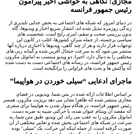
مجازی: نگاهی به حواشی اخیر پیرامون
رئیس جمهور فرانسه
در دنیای امروز که شبکه های اجتماعی به بخش جدایی ناپذیری از
زندگی روزمره تبدیل شده اند، انتشار سریع اخبار و ویدیوها، گاه
بدون بررسی صحت و سقم، امری رایج است. شخصیت های
سیاسی برجسته، از جمله سران کشورها، اغلب در کانون این
توجهات قرار دارند و هر از چند گاهی، ویدیوها یا اخباری درباره آنها
منتشر می شود که به سرعت جنجال آفرین شده و گمانه زنی های
مختلفی را به دنبال دارد. اخیرا، دو ویدیو منتسب به امانوئل مکرون،
رئیس جمهور فرانسه، در رسانه های اجتماعی دست به دست شده
که واکنش ها و بحث های فراوانی را برانگیخته است.
ماجرای ادعایی “سیلی خوردن در هواپیما”
بر اساس اطلاعات ارائه شده در متن شما، ویدیویی در فضای
مجازی منتشر شده که ظاهرا نشان می دهد بریژیت مکرون، همسر
رئیس جمهور فرانسه، در هنگام سوار شدن به هواپیما برای سفری
که مقصد آن ویتنام عنوان شده، با حرکتی شبیه به ضربه دست،
امانوئل مکرون را به عقب می راند. این ویدیو، طبق متن شما، به
سرعت در شبکه های اجتماعی پخش شده و تعابیر مختلفی از آن
صورت گرفته است، از جمله اینکه این حرکت، یک “سیلی” بوده
است. همچنین اشاره شده که دفتر ریاست جمهوری فرانسه به