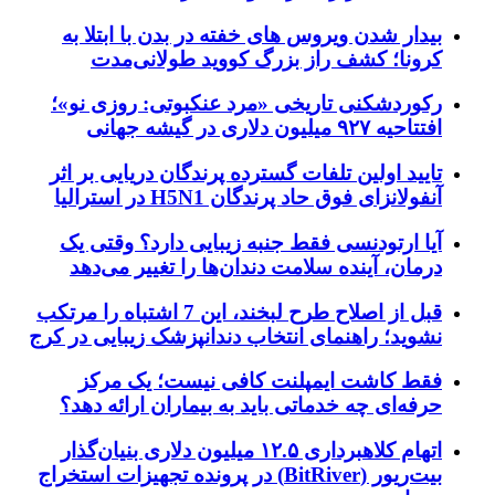
بیدار شدن ویروس‌ های خفته در بدن با ابتلا به
کرونا؛ کشف راز بزرگ کووید طولانی‌مدت
رکوردشکنی تاریخی «مرد عنکبوتی: روزی نو»؛
افتتاحیه ۹۲۷ میلیون دلاری در گیشه جهانی
تایید اولین تلفات گسترده پرندگان دریایی بر اثر
آنفولانزای فوق حاد پرندگان H5N1 در استرالیا
آیا ارتودنسی فقط جنبه زیبایی دارد؟ وقتی یک
درمان، آینده سلامت دندان‌ها را تغییر می‌دهد
قبل از اصلاح طرح لبخند، این 7 اشتباه را مرتکب
نشوید؛ راهنمای انتخاب دندانپزشک زیبایی در کرج
فقط کاشت ایمپلنت کافی نیست؛ یک مرکز
حرفه‌ای چه خدماتی باید به بیماران ارائه دهد؟
اتهام کلاهبرداری ۱۲.۵ میلیون دلاری بنیان‌گذار
بیت‌ریور (BitRiver) در پرونده تجهیزات استخراج