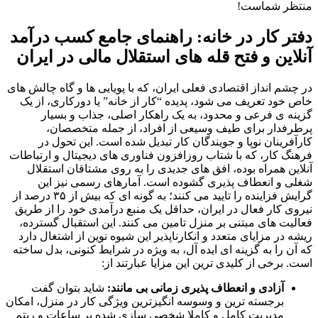
منتظر شماست!
دفتر کار در خانه: راهنمای جامع کسب درآمد
آنلاین و فتح قله های استقلال مالی در ایران
در چشم انداز اقتصادی فعلی ایران، که با پویایی ها و گاه چالش های
خاص خود تعریف می شود، پدیده “کار از خانه” یا دورکاری، از یک
گزینه ی فرعی و محدود، به یک راهکار اصلی، جذاب و بسیار
پرطرفدار برای طیف وسیعی از افراد، از جمله متخصصان،
کارآفرینان نوپا و جویندگان کار تبدیل شده است. این تحول در
فرهنگ کار، که با شتاب روزافزون فناوری های دیجیتال و ارتباطات
آنلاین همراه بوده، افق های جدیدی را به روی مشتاقان استقلال
شغلی و انعطاف پذیری گشوده است. آمارهای رسمی نیز این
گرایش فزاینده را تایید می کنند؛ به گونه ای که بیش از ۳۵ درصد از
نیروی کار فعال در ایران، حداقل یک منبع درآمدی خود را از طریق
فعالیت های مبتنی بر منزل تامین می کنند. این استقبال گسترده،
ریشه در مزایای متعدد و انکارناپذیر این شیوه نوین از اشتغال دارد
که آن را به گزینه ای ایده آل، به ویژه در شرایط کنونی، بدل ساخته
است. برخی از کلیدی ترین این مزایا عبارتند از:
آزادی و انعطاف پذیری زمانی بی مانند:
شاید بتوان گفت
برجسته ترین و وسوسه انگیزترین ویژگی کار در منزل، امکان
مدیریت کامل و کاملا شخصی سازی شده بر ساعات و ریتم