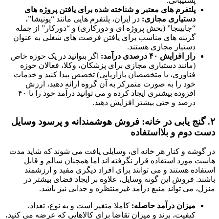
پشتیبانی.
پلتفرم های معتبر و شناخته شده برای یافتن پروژه های
دستیاری مجازی:
در ایران، پلتفرم هایی مانند “پونیشا”،
“جابینجا” (بخش پروژه ای و دورکاری) و “دورکار” از جمله
گزینه های مناسب برای یافتن فرصت های شغلی به عنوان
دستیار مجازی هستند.
راز افزایش ۴۰ درصدی درآمد:
اگر بتوانید در یک حوزه خاص
(مانند دستیاری مجازی برای پزشکان، وکلا، فعالان حوزه
فناوری، یا متخصصان بازاریابی) تخصص پیدا کنید و خدمات
خود را به صورت متمرکز به آن گروه ارائه دهید، ارزش
افزوده بیشتری ایجاد کرده و می توانید درآمد خود را تا ۴۰
درصد و حتی بیشتر افزایش دهید.
۲. گنج یابی در خانه: فروش هوشمندانه و پرسود وسایل
دست دوم و بلااستفاده
در گوشه و کنار هر خانه ای، وسایلی یافت می شوند که شاید مدت
هاست مورد استفاده قرار نگرفته اند اما همچنان سالم و قابل
استفاده هستند و می توانند برای افراد دیگری مفید و ارزشمند
باشند. فروش این گونه وسایل، علاوه بر ایجاد فضای بیشتر در
منزل، می تواند منبع درآمد غیرمنتظره و جذابی نیز باشد.
میزان درآمد حاصله:
کاملا متغیر است و به نوع، تعداد،
کیفیت، برند و میزان تقاضا برای کالاهایی که عرضه می کنید،