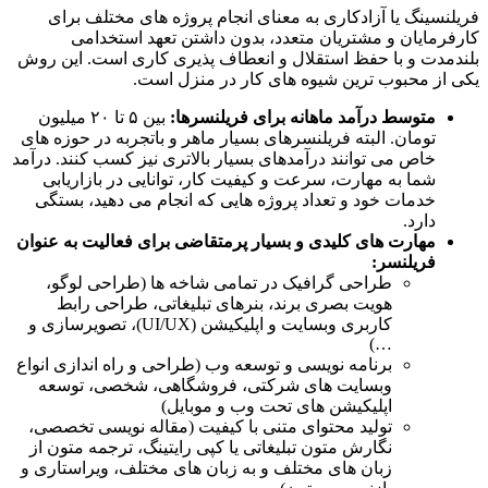
فریلنسینگ یا آزادکاری به معنای انجام پروژه های مختلف برای
کارفرمایان و مشتریان متعدد، بدون داشتن تعهد استخدامی
بلندمدت و با حفظ استقلال و انعطاف پذیری کاری است. این روش
یکی از محبوب ترین شیوه های کار در منزل است.
متوسط درآمد ماهانه برای فریلنسرها:
بین ۵ تا ۲۰ میلیون
تومان. البته فریلنسرهای بسیار ماهر و باتجربه در حوزه های
خاص می توانند درآمدهای بسیار بالاتری نیز کسب کنند. درآمد
شما به مهارت، سرعت و کیفیت کار، توانایی در بازاریابی
خدمات خود و تعداد پروژه هایی که انجام می دهید، بستگی
دارد.
مهارت های کلیدی و بسیار پرمتقاضی برای فعالیت به عنوان
فریلنسر:
طراحی گرافیک در تمامی شاخه ها (طراحی لوگو،
هویت بصری برند، بنرهای تبلیغاتی، طراحی رابط
کاربری وبسایت و اپلیکیشن (UI/UX)، تصویرسازی و
…)
برنامه نویسی و توسعه وب (طراحی و راه اندازی انواع
وبسایت های شرکتی، فروشگاهی، شخصی، توسعه
اپلیکیشن های تحت وب و موبایل)
تولید محتوای متنی با کیفیت (مقاله نویسی تخصصی،
نگارش متون تبلیغاتی یا کپی رایتینگ، ترجمه متون از
زبان های مختلف و به زبان های مختلف، ویراستاری و