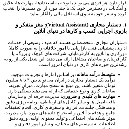
قرار دارد. هر فردی می تواند با توجه به استعدادها، مهارت ها، علایق
و امکانات در دسترس خود، یک یا چند مورد از این مسیرها را انتخاب
کرده و سفر خود به سوی استقلال مالی را آغاز نماید:
۱. دستیار مجازی (Virtual Assistant): مغز متفکر و
بازوی اجرایی کسب و کارها در دنیای آنلاین
دستیاران مجازی، متخصصانی هستند که طیف وسیعی از خدمات
اداری، پشتیبانی فنی، بازاریابی یا امور خلاقانه را به صورت کاملا
دورکاری و آنلاین به کارفرمایان، شرکت های کوچک و بزرگ، یا
کارآفرینان و صاحبان مشاغل ارائه می دهند. این شغل یکی از رو به
رشدترین حوزه های کاری در دنیای امروز است.
متوسط درآمد ماهانه:
بر اساس آمارها و تجربیات موجود،
درآمد یک دستیار مجازی در ایران می تواند بین ۳ تا ۸ میلیون
تومان متغیر باشد. این مبلغ به سطح مهارت، میزان تجربه،
ساعات کاری و نوع خدماتی که ارائه می دهید بستگی دارد.
مهارت های کلیدی و ضروری:
مدیریت حرفه ای و سازمان
یافته ایمیل ها و سایر کانال های ارتباطی، برنامه ریزی دقیق
و هماهنگی جلسات، قرارها و سفرهای کاری، انجام تحقیقات
جامع و هدفمند آنلاین و استخراج داده های مورد نیاز، مدیریت
موثر شبکه های اجتماعی و تولید محتوای اولیه، ورود دقیق
اطلاعات به سیستم های مختلف، و سایر امور دفتری و