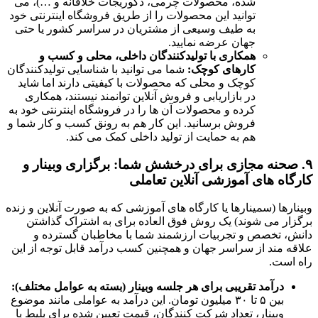
شده، محصولات چرمی، دکوریجات خلاقانه و …)، می
توانید این محصولات را از طریق فروشگاه اینترنتی خود
به طیف وسیعی از مشتریان در سراسر کشور یا حتی
جهان عرضه نمایید.
همکاری با تولیدکنندگان داخلی، محلی و کسب و
کارهای کوچک:
شما می توانید با شناسایی تولیدکنندگان
کوچک و محلی که محصولات با کیفیتی دارند اما شاید
در بازاریابی و فروش آنلاین توانمند نیستند، همکاری
کرده و محصولات آن ها را در فروشگاه اینترنتی خود به
فروش برسانید. این کار هم به رونق کسب و کار شما و
هم به حمایت از تولید داخلی کمک می کند.
۹. صحنه مجازی برای درخشش شما: برگزاری وبینار و
کارگاه های آموزشی آنلاین تعاملی
وبینارها (سمینارها یا کارگاه های آموزشی که به صورت آنلاین و زنده
برگزار می شوند) یک روش فوق العاده برای به اشتراک گذاشتن
دانش، تخصص و تجربیات ارزشمند شما با مخاطبان گسترده و
علاقه مند از سراسر جهان و همچنین کسب درآمد قابل توجه از این
راه است.
درآمد تقریبی برای هر جلسه وبینار (بسته به عوامل مختلف):
بین ۵ تا ۳۰ میلیون تومان. این درآمد به عواملی مانند موضوع
وبینار، تعداد شرکت کنندگان، قیمت تعیین شده برای بلیط یا