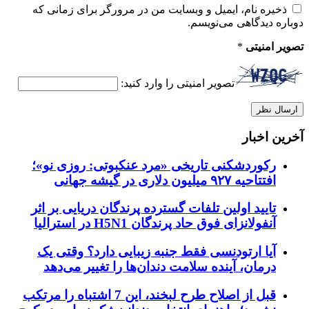
ذخیره نام، ایمیل و وبسایت من در مرورگر برای زمانی که
دوباره دیدگاهی می‌نویسم.
تصویر امنیتی
*
تصویر امنیتی را وارد کنید:
آخرین اخبار
رکوردشکنی تاریخی «مرد عنکبوتی: روزی نو»؛
افتتاحیه ۹۲۷ میلیون دلاری در گیشه جهانی
تایید اولین تلفات گسترده پرندگان دریایی بر اثر
آنفولانزای فوق حاد پرندگان H5N1 در استرالیا
آیا ارتودنسی فقط جنبه زیبایی دارد؟ وقتی یک
درمان، آینده سلامت دندان‌ها را تغییر می‌دهد
قبل از اصلاح طرح لبخند، این 7 اشتباه را مرتکب