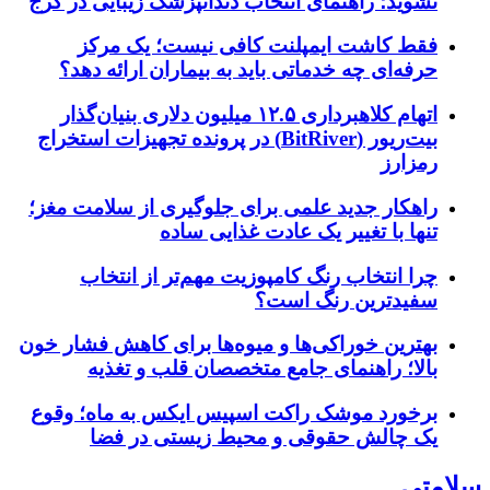
نشوید؛ راهنمای انتخاب دندانپزشک زیبایی در کرج
فقط کاشت ایمپلنت کافی نیست؛ یک مرکز
حرفه‌ای چه خدماتی باید به بیماران ارائه دهد؟
اتهام کلاهبرداری ۱۲.۵ میلیون دلاری بنیان‌گذار
بیت‌ریور (BitRiver) در پرونده تجهیزات استخراج
رمزارز
راهکار جدید علمی برای جلوگیری از سلامت مغز؛
تنها با تغییر یک عادت غذایی ساده
چرا انتخاب رنگ کامپوزیت مهم‌تر از انتخاب
سفیدترین رنگ است؟
بهترین خوراکی‌ها و میوه‌ها برای کاهش فشار خون
بالا؛ راهنمای جامع متخصصان قلب و تغذیه
برخورد موشک راکت اسپیس ایکس به ماه؛ وقوع
یک چالش حقوقی و محیط زیستی در فضا
سلامتی