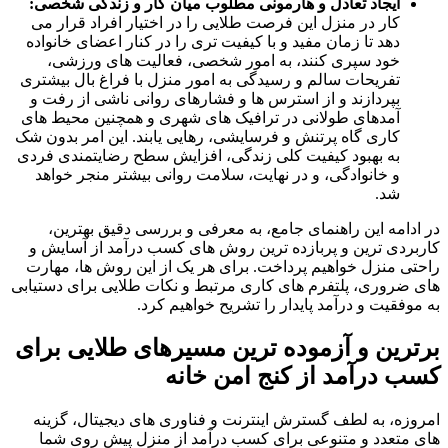
ایجاد تعادل و هارمونی مطلوب میان کار و زندگی شخصی:
کار در منزل این فرصت طلایی را در اختیار افراد قرار می
دهد تا زمان مفید و با کیفیت تری را در کنار اعضای خانواده
خود سپری کنند، به امور شخصی، فعالیت های ورزشی،
تفریحات سالم و رسیدگی به امور منزل با فراغ بال بیشتری
بپردازند و از استرس ها و فشارهای روانی ناشی از رفت و
آمدهای طولانی در ترافیک های شهری و همچنین محیط های
کاری گاه پرتنش و فرسایشی، رهایی یابند. این امر بدون شک
به بهبود کیفیت کلی زندگی، افزایش سطح رضایتمندی فردی
و خانوادگی، و در نهایت، سلامت روانی بیشتر منجر خواهد
شد.
در ادامه این راهنمای جامع، به معرفی و بررسی دقیق بهترین،
کاربردی ترین و پربازده ترین روش های کسب درآمد از آسایش و
راحتی منزل خواهیم پرداخت. برای هر یک از این روش ها، مهارت
های ضروری، پلتفرم های کاری مرتبط و نکات طلایی برای دستیابی
به موفقیت و درآمد پایدار را تشریح خواهیم کرد.
برترین و آزموده ترین مسیرهای طلایی برای
کسب درآمد از کنج امن خانه
امروزه، به لطف گسترش اینترنت و فناوری های دیجیتال، گزینه
های متعدد و متنوعی برای کسب درآمد از منزل پیش روی شما