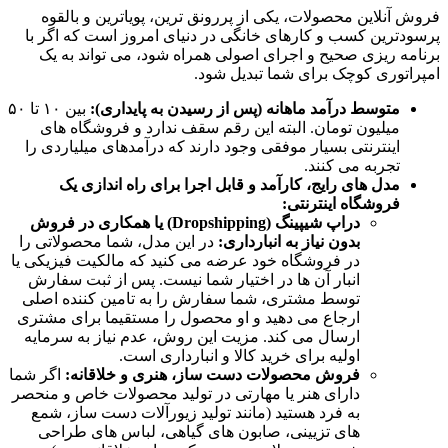
فروش آنلاین محصولات، یکی از پررونق ترین، پویاترین و بالقوه
پرسودترین کسب و کارهای خانگی در دنیای امروز است که اگر با
برنامه ریزی صحیح و اجرای اصولی همراه شود، می تواند به یک
امپراتوری کوچک برای شما تبدیل شود.
متوسط درآمد ماهانه (پس از رسیدن به پایداری):
بین ۱۰ تا ۵۰
میلیون تومان. البته این رقم سقف ندارد و فروشگاه های
اینترنتی بسیار موفقی وجود دارند که درآمدهای میلیاردی را
تجربه می کنند.
مدل های رایج، کارآمد و قابل اجرا برای راه اندازی یک
فروشگاه اینترنتی:
دراپ شیپینگ (Dropshipping) یا همکاری در فروش
بدون نیاز به انبارداری:
در این مدل، شما محصولاتی را
در فروشگاه خود عرضه می کنید که مالکیت فیزیکی یا
انبار آن ها در اختیار شما نیست. پس از ثبت سفارش
توسط مشتری، شما سفارش را به تامین کننده اصلی
ارجاع می دهید و او محصول را مستقیما برای مشتری
ارسال می کند. مزیت این روش، عدم نیاز به سرمایه
اولیه برای خرید کالا و انبارداری است.
فروش محصولات دست ساز، هنری و خلاقانه:
اگر شما
دارای هنر یا مهارتی در تولید محصولات خاص و منحصر
به فرد هستید (مانند تولید زیورآلات دست ساز، شمع
های تزیینی، صابون های گیاهی، لباس های طراحی