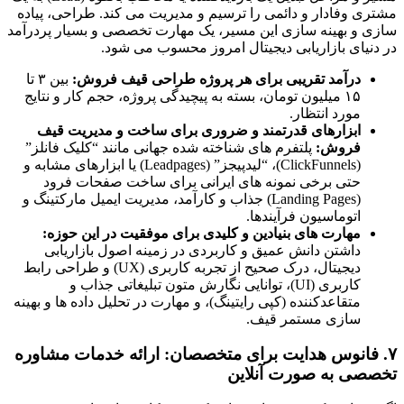
مشتری وفادار و دائمی را ترسیم و مدیریت می کند. طراحی، پیاده
سازی و بهینه سازی این مسیر، یک مهارت تخصصی و بسیار پردرآمد
در دنیای بازاریابی دیجیتال امروز محسوب می شود.
درآمد تقریبی برای هر پروژه طراحی قیف فروش:
بین ۳ تا
۱۵ میلیون تومان، بسته به پیچیدگی پروژه، حجم کار و نتایج
مورد انتظار.
ابزارهای قدرتمند و ضروری برای ساخت و مدیریت قیف
فروش:
پلتفرم های شناخته شده جهانی مانند “کلیک فانلز”
(ClickFunnels)، “لیدپیجز” (Leadpages) یا ابزارهای مشابه و
حتی برخی نمونه های ایرانی برای ساخت صفحات فرود
(Landing Pages) جذاب و کارآمد، مدیریت ایمیل مارکتینگ و
اتوماسیون فرآیندها.
مهارت های بنیادین و کلیدی برای موفقیت در این حوزه:
داشتن دانش عمیق و کاربردی در زمینه اصول بازاریابی
دیجیتال، درک صحیح از تجربه کاربری (UX) و طراحی رابط
کاربری (UI)، توانایی نگارش متون تبلیغاتی جذاب و
متقاعدکننده (کپی رایتینگ)، و مهارت در تحلیل داده ها و بهینه
سازی مستمر قیف.
۷. فانوس هدایت برای متخصصان: ارائه خدمات مشاوره
تخصصی به صورت آنلاین