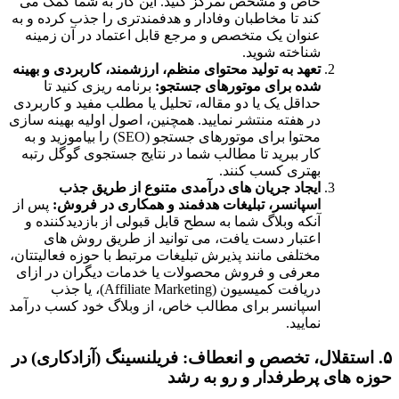
خاص و مشخص تمرکز کنید. این کار به شما کمک می
کند تا مخاطبان وفادار و هدفمندتری را جذب کرده و به
عنوان یک متخصص و مرجع قابل اعتماد در آن زمینه
شناخته شوید.
تعهد به تولید محتوای منظم، ارزشمند، کاربردی و بهینه
شده برای موتورهای جستجو:
برنامه ریزی کنید تا
حداقل یک یا دو مقاله، تحلیل یا مطلب مفید و کاربردی
در هفته منتشر نمایید. همچنین، اصول اولیه بهینه سازی
محتوا برای موتورهای جستجو (SEO) را بیاموزید و به
کار ببرید تا مطالب شما در نتایج جستجوی گوگل رتبه
بهتری کسب کنند.
ایجاد جریان های درآمدی متنوع از طریق جذب
اسپانسر، تبلیغات هدفمند و همکاری در فروش:
پس از
آنکه وبلاگ شما به سطح قابل قبولی از بازدیدکننده و
اعتبار دست یافت، می توانید از طریق روش های
مختلفی مانند پذیرش تبلیغات مرتبط با حوزه فعالیتتان،
معرفی و فروش محصولات یا خدمات دیگران در ازای
دریافت کمیسیون (Affiliate Marketing)، یا جذب
اسپانسر برای مطالب خاص، از وبلاگ خود کسب درآمد
نمایید.
۵. استقلال، تخصص و انعطاف: فریلنسینگ (آزادکاری) در
حوزه های پرطرفدار و رو به رشد