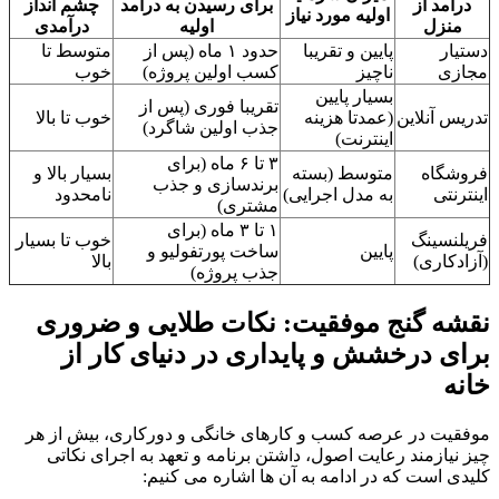
درآمد از
برای رسیدن به درآمد
چشم انداز
اولیه مورد نیاز
منزل
اولیه
درآمدی
دستیار
پایین و تقریبا
حدود ۱ ماه (پس از
متوسط تا
مجازی
ناچیز
کسب اولین پروژه)
خوب
بسیار پایین
تقریبا فوری (پس از
تدریس آنلاین
(عمدتا هزینه
خوب تا بالا
جذب اولین شاگرد)
اینترنت)
۳ تا ۶ ماه (برای
فروشگاه
متوسط (بسته
بسیار بالا و
برندسازی و جذب
اینترنتی
به مدل اجرایی)
نامحدود
مشتری)
۱ تا ۳ ماه (برای
فریلنسینگ
خوب تا بسیار
پایین
ساخت پورتفولیو و
(آزادکاری)
بالا
جذب پروژه)
نقشه گنج موفقیت: نکات طلایی و ضروری
برای درخشش و پایداری در دنیای کار از
خانه
موفقیت در عرصه کسب و کارهای خانگی و دورکاری، بیش از هر
چیز نیازمند رعایت اصول، داشتن برنامه و تعهد به اجرای نکاتی
کلیدی است که در ادامه به آن ها اشاره می کنیم: