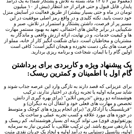
(معمولا بین ۶ تا ۱۲ ماه، بسته به تلاش و پشتکار شما) به یک درآمد
پایدار، قابل قبول و حتی فراتر از حد انتظار (بیش از ۱۰ میلیون
تومان در ماه و حتی بسیار بیشتر) از طریق فعالیت در آسایش منزل
خود دست یابید. نکته کلیدی و در واقع رمز اصلی موفقیت در این
مسیر پر از فرصت، داشتن پشتکار و استمرار در تلاش، صبر و
شکیبایی در برابر چالش های احتمالی، تعهد به بهبود مستمر مهارت
ها و کیفیت خدمات، و در نهایت، ارائه ارزش واقعی و ماندگار به
مشتریان و مخاطبان است. دنیای شگفت انگیز کار از خانه، مملو از
فرصت های بکر، دست نخورده و هیجان انگیز است؛ کافی است
اولین گام را با ایمان، شجاعت و برنامه ریزی بردارید.
یک پیشنهاد ویژه و کاربردی برای برداشتن
گام اول با اطمینان و کمترین ریسک:
برای عزیزانی که قصد دارند به تازگی وارد این عرصه جذاب شوند و
شاید سرمایه اولیه یا تجربه زیادی در اختیار ندارند، ترکیب
هوشمندانه دو روش “تدریس آنلاین” (برای بهره گیری از دانش،
تخصص و مهارت های فعلی خود و انتقال آن به دیگران) و
“فریلنسینگ یا آزادکاری” (برای انجام پروژه های کوچک و متوسط
در حوزه های مورد علاقه و کسب تجربه عملی و ساخت یک
پورتفولیوی قوی) می تواند گزینه ای بسیار هوشمندانه، کم ریسک و
با بازدهی سریع باشد. این ترکیب طلایی، با کمترین نیاز به سرمایه
اولیه، پتانسیل دستیابی به درآمد اولیه و ایجاد یک جریان نقدی مثبت