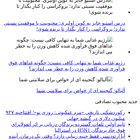
درس استیو جابز به کوین اولیری: محبوبیت با موفقیت نسبتی
ندارد؛ بروکراسی را کنار بگذار تا برنده شوی!
رژیم غذایی شما به تنهایی کافی نیست: چگونه غذاهای فوق
فرآوری شده کاهش وزن را به خطر می اندازند؟
آلبالو: گنجینه ای از خواص برای سلامتی شما
جدید
محبوب
تصادفی
رکوردشکنی تاریخی «مرد عنکبوتی: روزی نو»؛ افتتاحیه ۹۲۷
میلیون دلاری در گیشه جهانی
تایید اولین تلفات گسترده پرندگان دریایی بر اثر آنفولانزای
فوق حاد پرندگان H5N1 در استرالیا
آیا ارتودنسی فقط جنبه زیبایی دارد؟ وقتی یک درمان، آینده