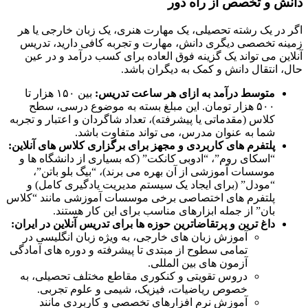
دانش و تخصص از راه دور
اگر در یک رشته تحصیلی، یک مهارت هنری، یک زبان خارجی یا هر
زمینه تخصصی دیگری دانش، مهارت و تجربه کافی دارید، تدریس
آنلاین می تواند یک گزینه فوق العاده برای کسب درآمد و در عین
حال، انتقال دانش و کمک به دیگران باشد.
متوسط درآمد به ازای هر ساعت تدریس:
بین ۱۵۰ هزار تا
۵۰۰ هزار تومان. این مبلغ بسته به موضوع درسی، سطح
کلاس (مقدماتی یا پیشرفته)، تعداد شاگردان و اعتبار و تجربه
شما به عنوان مدرس، می تواند متفاوت باشد.
پلتفرم های کاربردی و مجهز برای برگزاری کلاس های آنلاین:
“اسکای روم”، “ادوبی کانکت” (که بسیاری از دانشگاه ها و
موسسات آموزشی از آن بهره می برند)، “بیگ بلو باتن”،
“مودل” (برای ایجاد یک سیستم مدیریت یادگیری کامل) و
پلتفرم های اختصاصی برخی موسسات آموزشی مانند “کلاس
بان” از جمله ابزارهای مناسب برای این کار هستند.
داغ ترین و پرتقاضاترین حوزه ها برای تدریس آنلاین در ایران:
آموزش زبان های خارجی، به ویژه زبان انگلیسی در
تمامی سطوح از مبتدی تا پیشرفته و دوره های آمادگی
آزمون های بین المللی.
دروس تقویتی و کنکوری مقاطع مختلف تحصیلی، به
خصوص ریاضیات، فیزیک، شیمی و علوم تجربی.
آموزش نرم افزارهای تخصصی و کاربردی مانند