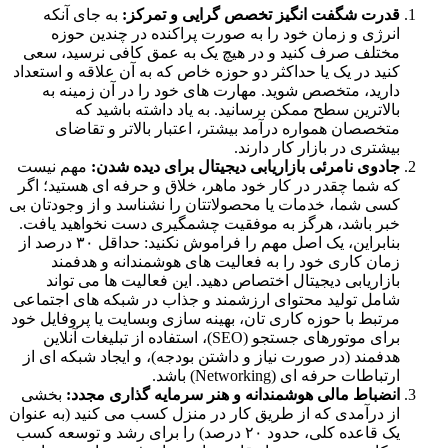
قدرت شگفت انگیز تخصص گرایی و تمرکز:
به جای آنکه
انرژی و زمان خود را به صورت پراکنده در چندین حوزه
مختلف صرف کنید و در هیچ یک به عمق کافی نرسید، سعی
کنید در یک یا حداکثر دو حوزه خاص که به آن علاقه و استعداد
دارید، متخصص شوید. مهارت های خود را در آن زمینه به
بالاترین سطح ممکن برسانید. به یاد داشته باشید که
متخصصان همواره درآمد بیشتر، اعتبار بالاتر و تقاضای
بیشتری در بازار کار دارند.
جادوی نامرئی بازاریابی دیجیتال برای دیده شدن:
مهم نیست
که شما چقدر در کار خود ماهر، خلاق و حرفه ای هستید؛ اگر
کسی شما، خدمات یا محصولاتتان را نشناسد و از وجودتان بی
خبر باشد، هرگز به موفقیت چشمگیری دست نخواهید یافت.
بنابراین، یک اصل مهم را فراموش نکنید: حداقل ۳۰ درصد از
زمان کاری خود را به فعالیت های هوشمندانه و هدفمند
بازاریابی دیجیتال اختصاص دهید. این فعالیت ها می تواند
شامل تولید محتوای ارزشمند و جذاب در شبکه های اجتماعی
مرتبط با حوزه کاری تان، بهینه سازی وبسایت یا پروفایل خود
برای موتورهای جستجو (SEO)، استفاده از تبلیغات آنلاین
هدفمند (در صورت نیاز و داشتن بودجه)، و ایجاد شبکه ای از
ارتباطات حرفه ای (Networking) باشد.
انضباط مالی هوشمندانه و هنر سرمایه گذاری مجدد:
بخشی
از درآمدی که از طریق کار در منزل کسب می کنید (به عنوان
یک قاعده کلی، حدود ۲۰ درصد) را برای رشد و توسعه کسب