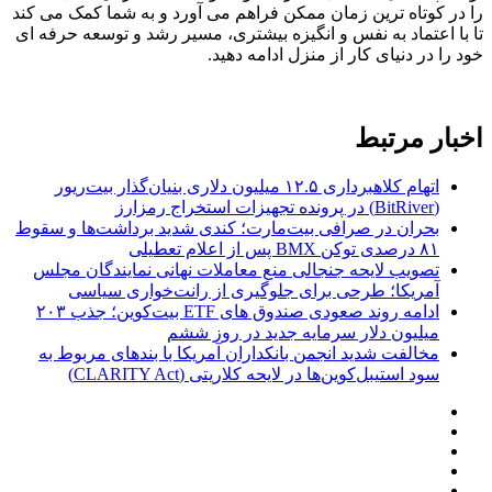
را در کوتاه ترین زمان ممکن فراهم می آورد و به شما کمک می کند
تا با اعتماد به نفس و انگیزه بیشتری، مسیر رشد و توسعه حرفه ای
خود را در دنیای کار از منزل ادامه دهید.
اخبار مرتبط
اتهام کلاهبرداری ۱۲.۵ میلیون دلاری بنیان‌گذار بیت‌ریور
(BitRiver) در پرونده تجهیزات استخراج رمزارز
بحران در صرافی بیت‌مارت؛ کندی شدید برداشت‌ها و سقوط
۸۱ درصدی توکن BMX پس از اعلام تعطیلی
تصویب لایحه جنجالی منع معاملات نهانی نمایندگان مجلس
آمریکا؛ طرحی برای جلوگیری از رانت‌خواری سیاسی
ادامه روند صعودی صندوق‌ های ETF بیت‌کوین؛ جذب ۲۰۳
میلیون دلار سرمایه جدید در روز ششم
مخالفت شدید انجمن بانکداران آمریکا با بندهای مربوط به
سود استیبل‌کوین‌ها در لایحه کلاریتی (CLARITY Act)