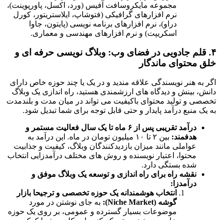
مجموعه مایکروسافت آفیس (ورد، اکسل، پاورپوینت)،
نرم افزارهای گرافیکی (فتوشاپ، ایلاستریتور، کورل
دراو)، نرم افزارهای برنامه نویسی (پایتون، جاوا
اسکریپت) و نرم افزارهای مهندسی و معماری.
۴. قلم جادویی در فضای وب: وبلاگ نویسی حرفه ای و
خلق محتوای ماندگار
اگر به هنر نویسندگی علاقه مندید و در یک یا چند حوزه خاص دارای
دانش، بینش و دیدگاه های ارزشمندی هستید، راه اندازی یک وبلاگ
تخصصی و تولید محتوای باکیفیت می تواند در میان مدت و بلندمدت
به یک منبع درآمد پایدار و حتی قابل توجه برای شما تبدیل شود.
درآمد تقریبی پس از ۶ ماه تا یک سال فعالیت مستمر و
هدفمند:
بین ۲ تا ۱۰ میلیون تومان در ماه. این درآمد به
عواملی مانند میزان بازدیدکنندگان وبلاگ، کیفیت و جذابیت
محتوا، اعتبار نویسنده و روش های مختلف درآمدزایی انتخاب
شده بستگی دارد.
نقشه راه برای راه اندازی و توسعه یک وبلاگ موفق و
درآمدزا:
انتخاب هوشمندانه یک حوزه تخصصی و ترجیحا بازار
گوشه (Niche Market):
به جای نوشتن در مورد
موضوعات بسیار گسترده و عمومی، بر روی یک حوزه