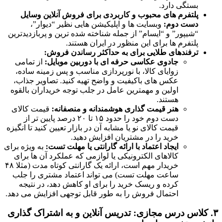
بستگی دارد.
پلتفرم های محبوب و کاربردی برای فروش آنلاین وسایل
دست دوم:
وبسایت ها و اپلیکیشن هایی نظیر “دیوار”،
“شیپور” و “ایسام” از جمله شناخته شده ترین و پربازدیدترین
پلتفرم ها برای این منظور در ایران هستند.
ترفندهای طلایی برای به حداکثر رساندن فروش:
جادوی عکاسی حرفه ای با دوربین موبایل:
از تمامی
زوایای کالا، با نورپردازی مناسب و پس زمینه ساده،
عکس های باکیفیت و واضح تهیه کنید. تصاویر جذاب،
اولین و مهمترین عامل در جلب توجه خریداران بالقوه
هستند.
هنر قیمت گذاری هوشمندانه و منصفانه:
قیمت کالای
دست دوم خود را حدود ۱۵ تا ۲۰ درصد پایین تر از
قیمت کالای نو یا مشابه آن در بازار تعیین کنید تا انگیزه
خرید را در مشتریان افزایش دهید.
ایجاد اعتماد با ارائه گارانتی یا مهلت تست:
به ویژه برای
کالاهای الکترونیکی یا لوازمی که عملکرد آن ها برای
خریدار مهم است، ارائه یک گارانتی کوتاه مدت (مثلا ۴۸
ساعت مهلت تست) می تواند اعتماد مشتری را جلب
کرده و ریسک خرید را برای او کاهش دهد، در نتیجه
احتمال فروش را به طور قابل توجهی افزایش می دهد.
۳. کلاس درس مجازی: تدریس آنلاین و به اشتراک گذاری