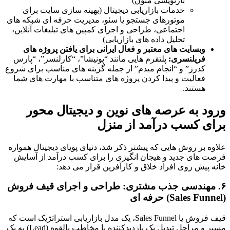
بازنویسی متون)
خدمات بازاریابی دیجیتال (بهینه سازی سایت برای
موتورهای جستجو یا سئو، مدیریت حرفه ای شبکه های
اجتماعی، طراحی و اجرای کمپین های تبلیغات آنلاین،
تحلیل داده های بازاریابی)
وبسایت های معتبر و فعال ایرانی برای یافتن پروژه های
فریلنسری:
پلتفرم هایی مانند “پونیشا”، “کارلنسر”، “پارس
کدرز” و “انجام میدم” از جمله گزینه های مناسب برای شروع
فعالیت و پیدا کردن پروژه های متناسب با مهارت های شما
هستند.
ورود به عرصه های نوین و دیجیتال محور
برای کسب درآمد از منزل
علاوه بر روش هایی که پیشتر ذکر شد، دنیای پویای دیجیتال همواره
فرصت های جدید و هیجان انگیزی را برای کسب درآمد از آسایش
خانه پیش روی افراد خلاق و کارآفرین قرار می دهد:
۶. مهندسی جذب مشتری: طراحی و اجرای قیف فروش
(Sales Funnel) حرفه ای
قیف فروش یا Sales Funnel، یک مدل بازاریابی استراتژیک است که
مسیر و مراحل تبدیل یک بازدیدکننده یا مخاطب بالقوه (Lead) به یک