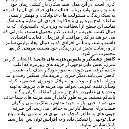
کاری است. در این مدل، شما سکان دار کشتی زمان خود
هستید و می توانید برنامه فعالیت های حرفه ای تان را با توجه
به سبک زندگی، مسئولیت های خانوادگی، و مهمتر از همه،
ساعات اوج بهره وری و خلاقیت فردی تان تنظیم و هماهنگ
نمایید. این سطح از انعطاف، به ویژه برای دانشجویانی که به
دنبال کسب تجربه و درآمد در کنار تحصیل هستند، مادرانی که
می خواهند در کنار مراقبت از فرزندان، فعالیت اقتصادی
داشته باشند، و تمامی افرادی که به دنبال ایجاد توازنی سالم
تر و رضایت بخش تر در زندگی خود هستند، موهبتی گرانبها
محسوب می شود.
کاهش چشمگیر و ملموس هزینه های جانبی:
با انتخاب کار در
منزل، بخش قابل توجهی از هزینه های روزمره که اغلب
نادیده گرفته می شوند، به طور خودکار حذف یا به شدت
کاهش می یابند. دیگر خبری از هزینه های سنگین رفت و آمد
روزانه، اعم از سوخت و استهلاک خودروی شخصی یا کرایه
وسایل نقلیه عمومی نخواهد بود. هزینه های مربوط به تهیه
وعده های غذایی در خارج از منزل که اغلب گران و گاه
ناسالم هستند، نیز به طور کامل از سبد هزینه های شما حذف
می شوند. حتی نیاز به خرید مداوم پوشاک رسمی و گران
قیمت برای محیط کار نیز به حداقل می رسد. این صرفه
جویی های به ظاهر کوچک، در انتهای هر ماه می توانند مبلغ
قابل توجهی را تشکیل داده و به افزایش توان پس انداز شما
کمک شایانی نمایند.