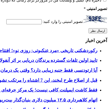
ذخیره نام، ایمیل و وبسایت من در مرورگر برای زمانی که دوباره 
تصویر امنیتی
*
تصویر امنیتی را وارد کنید:
آخرین اخبار
رکوردشکنی تاریخی «مرد عنکبوتی: روزی نو»؛ افتتاحیه ۹۲۷ میلیون دلاری در گیشه ج
تایید اولین تلفات گسترده پرندگان دریایی بر اثر آنفولانزای فوق ح
آیا ارتودنسی فقط جنبه زیبایی دارد؟ وقتی یک درمان، 
قبل از اصلاح طرح لبخند، این 7 اشتباه را مرتکب نشوید؛ راهنمای انتخاب دندانپزشک زیبایی در کرج
فقط کاشت ایمپلنت کافی نیست؛ یک مرکز حرفه‌ای چه خ
اتهام کلاهبرداری ۱۲.۵ میلیون دلاری بنیان‌گذار بیت‌ریور (BitRiver) در پرونده تجهیزات استخراج رمزارز