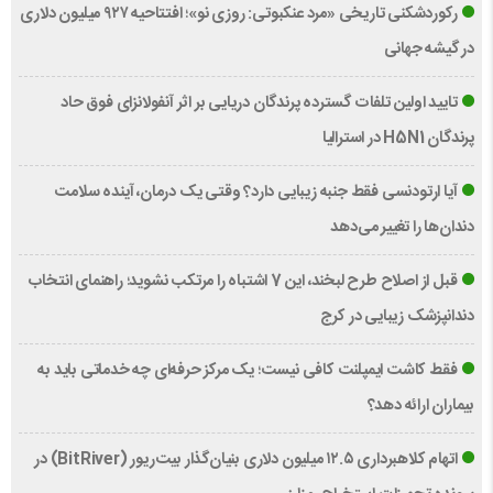
رکوردشکنی تاریخی «مرد عنکبوتی: روزی نو»؛ افتتاحیه ۹۲۷ میلیون دلاری
در گیشه جهانی
تایید اولین تلفات گسترده پرندگان دریایی بر اثر آنفولانزای فوق حاد
پرندگان H5N1 در استرالیا
آیا ارتودنسی فقط جنبه زیبایی دارد؟ وقتی یک درمان، آینده سلامت
دندان‌ها را تغییر می‌دهد
قبل از اصلاح طرح لبخند، این 7 اشتباه را مرتکب نشوید؛ راهنمای انتخاب
دندانپزشک زیبایی در کرج
فقط کاشت ایمپلنت کافی نیست؛ یک مرکز حرفه‌ای چه خدماتی باید به
بیماران ارائه دهد؟
اتهام کلاهبرداری ۱۲.۵ میلیون دلاری بنیان‌گذار بیت‌ریور (BitRiver) در