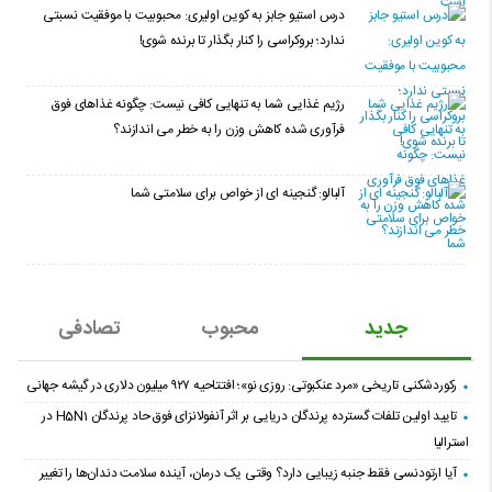
درس استیو جابز به کوین اولیری: محبوبیت با موفقیت نسبتی
ندارد؛ بروکراسی را کنار بگذار تا برنده شوی!
رژیم غذایی شما به تنهایی کافی نیست: چگونه غذاهای فوق
فرآوری شده کاهش وزن را به خطر می اندازند؟
آلبالو: گنجینه ای از خواص برای سلامتی شما
جدید
محبوب
تصادفی
رکوردشکنی تاریخی «مرد عنکبوتی: روزی نو»؛ افتتاحیه ۹۲۷ میلیون دلاری در گیشه جهانی
تایید اولین تلفات گسترده پرندگان دریایی بر اثر آنفولانزای فوق حاد پرندگان H5N1 در
استرالیا
آیا ارتودنسی فقط جنبه زیبایی دارد؟ وقتی یک درمان، آینده سلامت دندان‌ها را تغییر