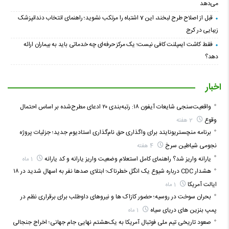
می‌دهد
قبل از اصلاح طرح لبخند، این 7 اشتباه را مرتکب نشوید؛ راهنمای انتخاب دندانپزشک
زیبایی در کرج
فقط کاشت ایمپلنت کافی نیست؛ یک مرکز حرفه‌ای چه خدماتی باید به بیماران ارائه
دهد؟
اخبار
واقعیت‌سنجی شایعات آیفون ۱۸: رتبه‌بندی ۲۰ ادعای مطرح‌شده بر اساس احتمال
وقوع
2 هفته
برنامه منچستریونایتد برای واگذاری حق نام‌گذاری استادیوم جدید؛ جزئیات پروژه
نجومی شیاطین سرخ
4 هفته
یارانه واریز شد؟ راهنمای کامل استعلام وضعیت واریز یارانه و کد یارانه
1 ماه
هشدار CDC درباره شیوع یک انگل خطرناک؛ ابتلای صدها نفر به اسهال شدید در ۱۸
ایالت آمریکا
1 ماه
بحران سوخت در روسیه؛ حضور کازاک‌ ها و نیروهای داوطلب برای برقراری نظم در
پمپ بنزین‌ های دریای سیاه
1 ماه
صعود تاریخی تیم ملی فوتبال آمریکا به یک‌هشتم نهایی جام جهانی؛ اخراج جنجالی