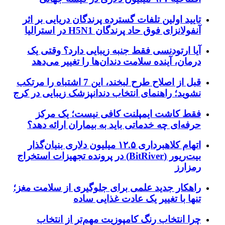
تایید اولین تلفات گسترده پرندگان دریایی بر اثر
آنفولانزای فوق حاد پرندگان H5N1 در استرالیا
آیا ارتودنسی فقط جنبه زیبایی دارد؟ وقتی یک
درمان، آینده سلامت دندان‌ها را تغییر می‌دهد
قبل از اصلاح طرح لبخند، این 7 اشتباه را مرتکب
نشوید؛ راهنمای انتخاب دندانپزشک زیبایی در کرج
فقط کاشت ایمپلنت کافی نیست؛ یک مرکز
حرفه‌ای چه خدماتی باید به بیماران ارائه دهد؟
اتهام کلاهبرداری ۱۲.۵ میلیون دلاری بنیان‌گذار
بیت‌ریور (BitRiver) در پرونده تجهیزات استخراج
رمزارز
راهکار جدید علمی برای جلوگیری از سلامت مغز؛
تنها با تغییر یک عادت غذایی ساده
چرا انتخاب رنگ کامپوزیت مهم‌تر از انتخاب