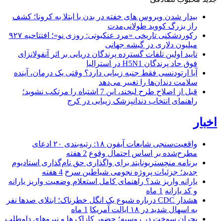
بیدار شدن ویروس‌ های خفته در بدن با ابتلا به کرونا؛ کشف
راز بزرگ کووید طولانی‌مدت
رکوردشکنی تاریخی «مرد عنکبوتی: روزی نو»؛ افتتاحیه ۹۲۷
میلیون دلاری در گیشه جهانی
تایید اولین تلفات گسترده پرندگان دریایی بر اثر آنفولانزای
فوق حاد پرندگان H5N1 در استرالیا
آیا ارتودنسی فقط جنبه زیبایی دارد؟ وقتی یک درمان، آینده
سلامت دندان‌ها را تغییر می‌دهد
قبل از اصلاح طرح لبخند، این 7 اشتباه را مرتکب نشوید؛
راهنمای انتخاب دندانپزشک زیبایی در کرج
اخبار
واقعیت‌سنجی شایعات آیفون ۱۸: رتبه‌بندی ۲۰ ادعای
مطرح‌شده بر اساس احتمال وقوع
2 هفته
برنامه منچستریونایتد برای واگذاری حق نام‌گذاری استادیوم
جدید؛ جزئیات پروژه نجومی شیاطین سرخ
4 هفته
یارانه واریز شد؟ راهنمای کامل استعلام وضعیت واریز یارانه
و کد یارانه
1 ماه
هشدار CDC درباره شیوع یک انگل خطرناک؛ ابتلای صدها نفر
به اسهال شدید در ۱۸ ایالت آمریکا
1 ماه
بحران سوخت در روسیه؛ حضور کازاک‌ ها و نیروهای داوطلب