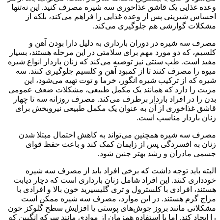
وعده غذایی یک قاشق غذاخوری سه شیره مصرف کنید. این نه‌تنها
احساس شیرینی پس از وعده غذایی را فراهم می‌کند، بلکه از
مشکلات گوارشی هم جلوگیری می‌کند.
مصرف سه شیره در دوران بارداری به دلیل دارا بودن آهن و
کلسیم، که دو مورد مهم برای سلامتی در این مرحله هستند، بسیار
مفید است. طب سنتی نیز توصیه می‌کند که زنان باردار انواع شیره
میوه را مصرف کنند تا از کمبود آهن و کلسیم جلوگیری کنند. سه
شیره که از ترکیب شیره انگور، خرما و توت تهیه می‌شود، این
مزیت را دارد که همانند یک مکمل طبیعی، مشکلات ضعف عمومی
بدن را در افراد باردار برطرف می‌کند. مصرف روزانه سه تا چهار
قاشق غذاخوری از آن به عنوان یک مکمل طبیعی نیروبخش برای
زنان باردار مناسب است.
مصرف سه شیره همچنین می‌تواند به کاهش احتمال مبتلا شدن
زنان به افسردگی پس از زایمان کمک کند و باعث حفظ قوای
جسمی مادران و رشد بهتر جنین شود.
البته باید توجه داشت که برخی افراد باید از مصرف سه شیره
خودداری کنند. این افراد شامل زنان بارداری است که دچار دیابت
هستند، افرادی با کلسترول و تری گلیسیرید خون بالا و افرادی با
مزاج گرم هستند. در این موارد، مصرف سه شیره ممکن است
مشکلاتی مانند بروز جوش‌های پوستی یا افزایش سطح گلوکز خون
را ایجاد کند. اما با استفاده همزمان از موادی مانند سرکه انگبین که