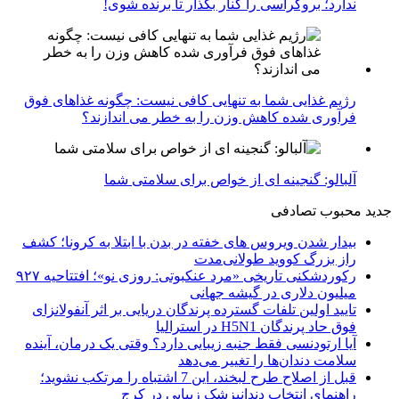
ندارد؛ بروکراسی را کنار بگذار تا برنده شوی!
رژیم غذایی شما به تنهایی کافی نیست: چگونه غذاهای فوق
فرآوری شده کاهش وزن را به خطر می اندازند؟
آلبالو: گنجینه ای از خواص برای سلامتی شما
جدید
محبوب
تصادفی
بیدار شدن ویروس‌ های خفته در بدن با ابتلا به کرونا؛ کشف
راز بزرگ کووید طولانی‌مدت
رکوردشکنی تاریخی «مرد عنکبوتی: روزی نو»؛ افتتاحیه ۹۲۷
میلیون دلاری در گیشه جهانی
تایید اولین تلفات گسترده پرندگان دریایی بر اثر آنفولانزای
فوق حاد پرندگان H5N1 در استرالیا
آیا ارتودنسی فقط جنبه زیبایی دارد؟ وقتی یک درمان، آینده
سلامت دندان‌ها را تغییر می‌دهد
قبل از اصلاح طرح لبخند، این 7 اشتباه را مرتکب نشوید؛
راهنمای انتخاب دندانپزشک زیبایی در کرج