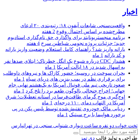
اخبار
واقعیت‌سنجی شایعات آیفون ۱۸: رتبه‌بندی ۲۰ ادعای
مطرح‌شده بر اساس احتمال وقوع
2 هفته
برنامه منچستریونایتد برای واگذاری حق نام‌گذاری استادیوم
جدید؛ جزئیات پروژه نجومی شیاطین سرخ
4 هفته
یارانه واریز شد؟ راهنمای کامل استعلام وضعیت واریز یارانه
و کد یارانه
1 ماه
هشدار CDC درباره شیوع یک انگل خطرناک؛ ابتلای صدها نفر
به اسهال شدید در ۱۸ ایالت آمریکا
1 ماه
بحران سوخت در روسیه؛ حضور کازاک‌ ها و نیروهای داوطلب
برای برقراری نظم در پمپ بنزین‌ های دریای سیاه
1 ماه
صعود تاریخی تیم ملی فوتبال آمریکا به یک‌هشتم نهایی جام
جهانی؛ اخراج جنجالی بالوگون طعم برد را تلخ کرد
1 ماه
اوج‌گیری موج گرمای طاقت‌فرسا در آستانه تعطیلات؛ شرق
آمریکا در التهاب دمای ۱۱۰ درجه‌ای
1 ماه
ردیابی مالک خودروی تفتیش‌شده توسط پلیس پکن در پی
برخورد هواپیما با برج سیتیک
1 ماه
تخت خواب دو نفره
ساعت دیواری
شنوایی سنجی در تهرانپارس
طراحی و تولید قالب
دی تمز