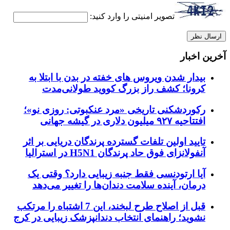
تصویر امنیتی را وارد کنید:
آخرین اخبار
بیدار شدن ویروس‌ های خفته در بدن با ابتلا به
کرونا؛ کشف راز بزرگ کووید طولانی‌مدت
رکوردشکنی تاریخی «مرد عنکبوتی: روزی نو»؛
افتتاحیه ۹۲۷ میلیون دلاری در گیشه جهانی
تایید اولین تلفات گسترده پرندگان دریایی بر اثر
آنفولانزای فوق حاد پرندگان H5N1 در استرالیا
آیا ارتودنسی فقط جنبه زیبایی دارد؟ وقتی یک
درمان، آینده سلامت دندان‌ها را تغییر می‌دهد
قبل از اصلاح طرح لبخند، این 7 اشتباه را مرتکب
نشوید؛ راهنمای انتخاب دندانپزشک زیبایی در کرج