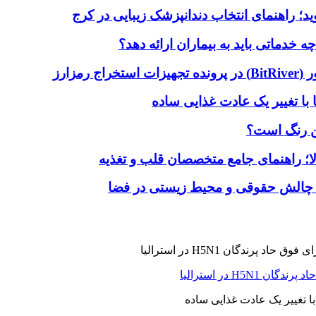
دماتی باید به بیماران ارائه دهد؟
با تغییر یک عادت غذایی ساده
ین رنگ است؟
لا؛ راهنمای جامع متخصصان قلب و تغذیه
 چالش حقوقی و محیط زیستی در فضا
H5N در استرالیا