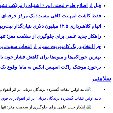
قبل از اصلاح طرح لبخند، این 7 اشتباه را مرتکب نشوید؛ راهنمای انتخاب دندانپزشک زیبایی در کرج
فقط کاشت ایمپلنت کافی نیست؛ یک مرکز حرفه‌ای چه خ
اتهام کلاهبرداری ۱۲.۵ میلیون دلاری بنیان‌گذار بیت‌ریور (BitRiver) در پرونده تجهیزات استخراج رمزارز
راهکار جدید علمی برای جلوگیری از سلامت مغز؛ تنها 
چرا انتخاب رنگ کامپوزیت مهم‌تر از انتخاب سفیدتر
بهترین خوراکی‌ها و میوه‌ها برای کاهش فشار خون با
برخورد موشک راکت اسپیس ایکس به ماه؛ وقوع یک
سلامتی
تایید اولین تلفات گسترده پرندگان دریایی بر اثر آنفولانزای فوق حاد پرندگان 1