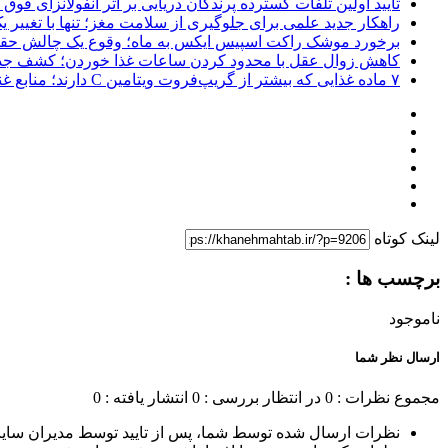
تایید اولین تلفات گسترده پرندگان دریایی بر اثر آنفولانزای فوق حاد پرندگان 1
راهکار جدید علمی برای جلوگیری از سلامت مغز؛ تنها با تغییر 
برخورد موشک راکت اسپیس ایکس به ماه؛ وقوع یک چالش حق
کاهش زوال عقل با محدود کردن ساعات غذا خوردن؛ کشف جدی
۷ ماده غذایی که بیشتر از گریپ‌فروت ویتامین C دارند؛ منابع غنی برای تقویت سیستم ایمنی
لینک کوتاه
برچسب ها :
ناموجود
ارسال نظر شما
مجموع نظرات : 0
در انتظار بررسی : 0
انتشار یافته : 0
نظرات ارسال شده توسط شما، پس از تایید توسط مدیران سای