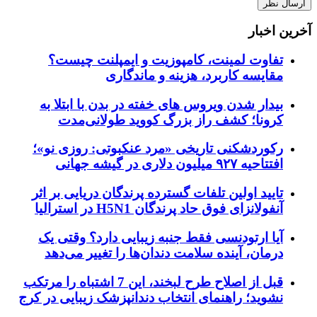
آخرین اخبار
تفاوت لمینت، کامپوزیت و ایمپلنت چیست؟
مقایسه کاربرد، هزینه و ماندگاری
بیدار شدن ویروس‌ های خفته در بدن با ابتلا به
کرونا؛ کشف راز بزرگ کووید طولانی‌مدت
رکوردشکنی تاریخی «مرد عنکبوتی: روزی نو»؛
افتتاحیه ۹۲۷ میلیون دلاری در گیشه جهانی
تایید اولین تلفات گسترده پرندگان دریایی بر اثر
آنفولانزای فوق حاد پرندگان H5N1 در استرالیا
آیا ارتودنسی فقط جنبه زیبایی دارد؟ وقتی یک
درمان، آینده سلامت دندان‌ها را تغییر می‌دهد
قبل از اصلاح طرح لبخند، این 7 اشتباه را مرتکب
نشوید؛ راهنمای انتخاب دندانپزشک زیبایی در کرج