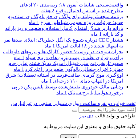
واقعیت‌سنجی شایعات آیفون ۱۸: رتبه‌بندی ۲۰ ادعای
مطرح‌شده بر اساس احتمال وقوع
2 هفته
برنامه منچستریونایتد برای واگذاری حق نام‌گذاری استادیوم
جدید؛ جزئیات پروژه نجومی شیاطین سرخ
1 ماه
یارانه واریز شد؟ راهنمای کامل استعلام وضعیت واریز یارانه
و کد یارانه
1 ماه
هشدار CDC درباره شیوع یک انگل خطرناک؛ ابتلای صدها نفر
به اسهال شدید در ۱۸ ایالت آمریکا
1 ماه
بحران سوخت در روسیه؛ حضور کازاک‌ ها و نیروهای داوطلب
برای برقراری نظم در پمپ بنزین‌ های دریای سیاه
1 ماه
صعود تاریخی تیم ملی فوتبال آمریکا به یک‌هشتم نهایی جام
جهانی؛ اخراج جنجالی بالوگون طعم برد را تلخ کرد
1 ماه
اوج‌گیری موج گرمای طاقت‌فرسا در آستانه تعطیلات؛ شرق
آمریکا در التهاب دمای ۱۱۰ درجه‌ای
1 ماه
ردیابی مالک خودروی تفتیش‌شده توسط پلیس پکن در پی
برخورد هواپیما با برج سیتیک
1 ماه
تخت خواب دو نفره
ساعت دیواری
شنوایی سنجی در تهرانپارس
طراحی و تولید قالب
دی تمز
کلیه حقوق مادی و معنوی این سایت مربوط به
جستجو