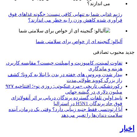
رژیم غذایی شما به تنهایی کافی نیست: چگونه غذاهای فوق
فرآوری شده کاهش وزن را به خطر می اندازند؟
آلبالو: گنجینه ای از خواص برای سلامتی شما
جدید
محبوب
تصادفی
تفاوت لمینت، کامپوزیت و ایمپلنت چیست؟ مقایسه کاربرد،
هزینه و ماندگاری
بیدار شدن ویروس‌ های خفته در بدن با ابتلا به کرونا؛ کشف
راز بزرگ کووید طولانی‌مدت
رکوردشکنی تاریخی «مرد عنکبوتی: روزی نو»؛ افتتاحیه ۹۲۷
میلیون دلاری در گیشه جهانی
تایید اولین تلفات گسترده پرندگان دریایی بر اثر آنفولانزای
فوق حاد پرندگان H5N1 در استرالیا
آیا ارتودنسی فقط جنبه زیبایی دارد؟ وقتی یک درمان، آینده
سلامت دندان‌ها را تغییر می‌دهد
اخبار