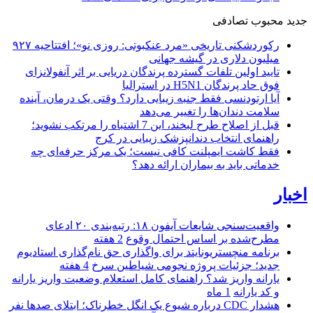
جدید
محبوب
تصادفی
رکوردشکنی تاریخی «مرد عنکبوتی: روزی نو»؛ افتتاحیه ۹۲۷
میلیون دلاری در گیشه جهانی
تایید اولین تلفات گسترده پرندگان دریایی بر اثر آنفولانزای
فوق حاد پرندگان H5N1 در استرالیا
آیا ارتودنسی فقط جنبه زیبایی دارد؟ وقتی یک درمان، آینده
سلامت دندان‌ها را تغییر می‌دهد
قبل از اصلاح طرح لبخند، این 7 اشتباه را مرتکب نشوید؛
راهنمای انتخاب دندانپزشک زیبایی در کرج
فقط کاشت ایمپلنت کافی نیست؛ یک مرکز حرفه‌ای چه
خدماتی باید به بیماران ارائه دهد؟
اخبار
واقعیت‌سنجی شایعات آیفون ۱۸: رتبه‌بندی ۲۰ ادعای
مطرح‌شده بر اساس احتمال وقوع
2 هفته
برنامه منچستریونایتد برای واگذاری حق نام‌گذاری استادیوم
جدید؛ جزئیات پروژه نجومی شیاطین سرخ
4 هفته
یارانه واریز شد؟ راهنمای کامل استعلام وضعیت واریز یارانه
و کد یارانه
1 ماه
هشدار CDC درباره شیوع یک انگل خطرناک؛ ابتلای صدها نفر