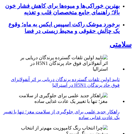
بهترین خوراکی‌ها و میوه‌ها برای کاهش فشار خون
بالا؛ راهنمای جامع متخصصان قلب و تغذیه
برخورد موشک راکت اسپیس ایکس به ماه؛ وقوع
یک چالش حقوقی و محیط زیستی در فضا
سلامتی
تایید اولین تلفات گسترده پرندگان دریایی بر اثر آنفولانزای
فوق حاد پرندگان H5N1 در استرالیا
راهکار جدید علمی برای جلوگیری از سلامت مغز؛ تنها با تغییر
یک عادت غذایی ساده