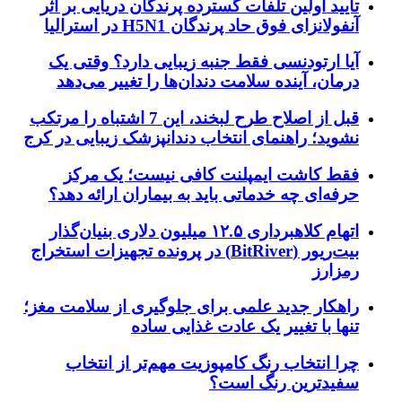
تایید اولین تلفات گسترده پرندگان دریایی بر اثر
آنفولانزای فوق حاد پرندگان H5N1 در استرالیا
آیا ارتودنسی فقط جنبه زیبایی دارد؟ وقتی یک
درمان، آینده سلامت دندان‌ها را تغییر می‌دهد
قبل از اصلاح طرح لبخند، این 7 اشتباه را مرتکب
نشوید؛ راهنمای انتخاب دندانپزشک زیبایی در کرج
فقط کاشت ایمپلنت کافی نیست؛ یک مرکز
حرفه‌ای چه خدماتی باید به بیماران ارائه دهد؟
اتهام کلاهبرداری ۱۲.۵ میلیون دلاری بنیان‌گذار
بیت‌ریور (BitRiver) در پرونده تجهیزات استخراج
رمزارز
راهکار جدید علمی برای جلوگیری از سلامت مغز؛
تنها با تغییر یک عادت غذایی ساده
چرا انتخاب رنگ کامپوزیت مهم‌تر از انتخاب
سفیدترین رنگ است؟