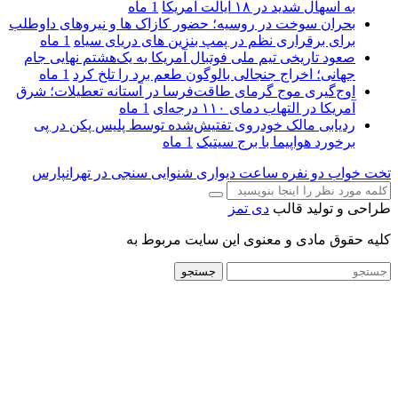
به اسهال شدید در ۱۸ ایالت آمریکا
1 ماه
بحران سوخت در روسیه؛ حضور کازاک‌ ها و نیروهای داوطلب
برای برقراری نظم در پمپ بنزین‌ های دریای سیاه
1 ماه
صعود تاریخی تیم ملی فوتبال آمریکا به یک‌هشتم نهایی جام
جهانی؛ اخراج جنجالی بالوگون طعم برد را تلخ کرد
1 ماه
اوج‌گیری موج گرمای طاقت‌فرسا در آستانه تعطیلات؛ شرق
آمریکا در التهاب دمای ۱۱۰ درجه‌ای
1 ماه
ردیابی مالک خودروی تفتیش‌شده توسط پلیس پکن در پی
برخورد هواپیما با برج سیتیک
1 ماه
تخت خواب دو نفره
ساعت دیواری
شنوایی سنجی در تهرانپارس
طراحی و تولید قالب
دی تمز
کلیه حقوق مادی و معنوی این سایت مربوط به
جستجو