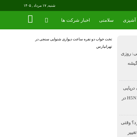
شنبه, ۱۷ مرداد , ۱۴۰۵
آشپزی
سلامتی
اخبار شرکت ها
تخت خواب دو نفره
ساعت دیواری
شنوایی سنجی در
تهرانپارس
ی: روزی
 در گیشه
 دریایی
بر اثر آنفولانزای فوق حاد پرندگان H5N1 در
رد؟ وقتی
تغییر