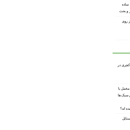
 ساده
ر و بحث
ز روی
کچری در
 مخمل با
 سبک ها
ه اند؟
ستایل