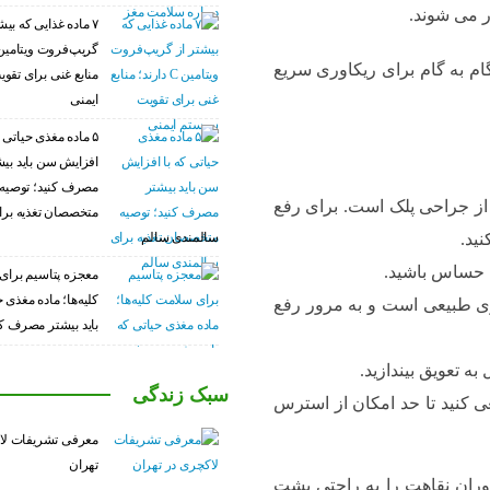
ار می شوند.
۷ ماده غذایی که بیش
منابع غنی برای تق
ایمنی
۵ ماده مغذی حیاتی ک
افزایش سن باید بی
مصرف کنید؛ توصیه
جراحی پلک است. برای رفع
متخصصان تغذیه برا
سالمندی سالم
ید.
 حساس باشید.
معجزه پتاسیم برای
کلیه‌ها؛ ماده مغذی 
ری طبیعی است و به مرور رفع
باید بیشتر مصرف کن
ه تعویق بیندازید.
سبک زندگی
ی کنید تا حد امکان از استرس
معرفی تشریفات لا
تهران
وران نقاهت را به راحتی پشت