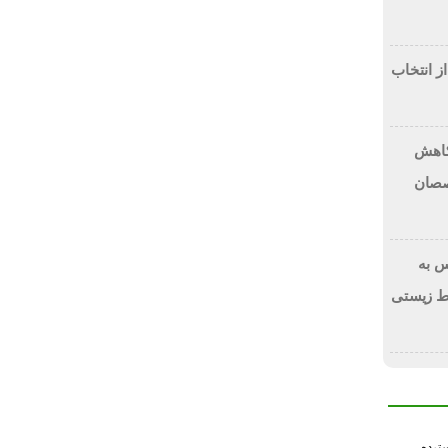
از انتخاب
 کاهش
صصان
 به
ط زیستی
سترده