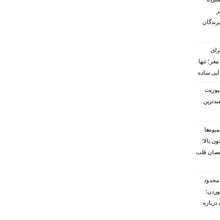
ر
پرندگان
رای
غز؛ تنها
ایی ساده
پوزیت
یدترین
یوه‌ها
ن بالا؛
صصان قلب
محدود
وردن؛
درباره