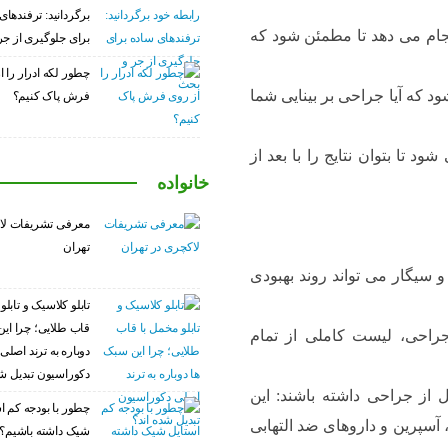
برگردانید: ترفندهای
جام می دهد تا مطمئن شود که
برای جلوگیری از ج
چطور لکه ادرار را ا
 که آیا جراحی بر بینایی شما
فرش پاک کنیم؟
تا بتوان نتایج را با بعد از
خانواده
معرفی تشریفات لا
تهران
سیگار می تواند روند بهبودی
تابلو کلاسیک و تابلو
قاب طلایی؛ چرا این
 جراحی، لیست کاملی از تمام
دوباره به ترند اصلی
دکوراسیون تبدیل شد
از جراحی داشته باشند: این
چطور با بودجه کم ا
 آسپرین و داروهای ضد التهابی
شیک داشته باشیم؟