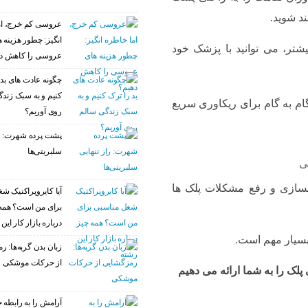
ند شوید.
عروسی کم خرج، ام
انگیز: چطور هزینه 
شتر، می توانید با پزشک خود
عروسی را کاهش د
چگونه عادت‌ های بد 
کنیم و به سبک زند
روی آوریم؟
پشت پرده شهرت: را
سلبریتی‌ها
ی
انسازی و رفع مشکلات پلک ها
آیا کایروپراکتیک ش
برای من است؟ همه
درباره بازار کار این
 بسیار مهم است.
زبان بدن گربه‌ها: 
از حرکات موشکی
پلک را به شما ارائه می دهیم
آرامش را به رابطه خ