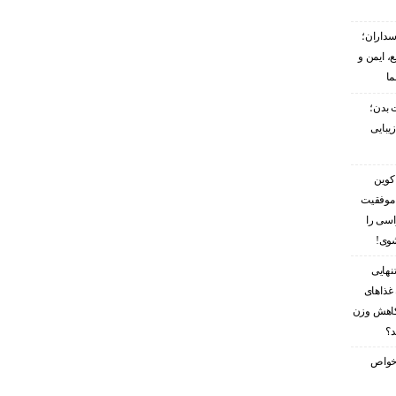
سداران؛
، ایمن و
ما
 بدن؛
زیبایی
کوین
 موفقیت
اسی را
شوی!
نهایی
غذاهای
کاهش وزن
د؟
ز خواص