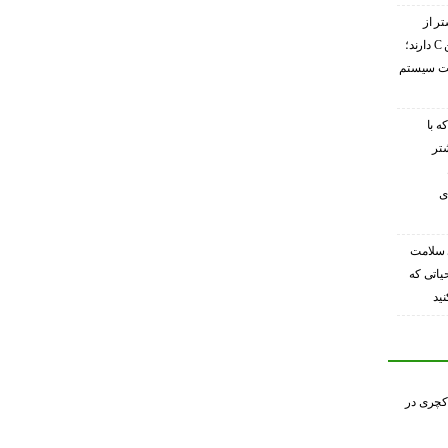
تر از
گریپ‌فروت ویتامین C دارند؛
ویت سیستم
ه با
شتر
ی
 سلامت
حیاتی که
ید
کچری در