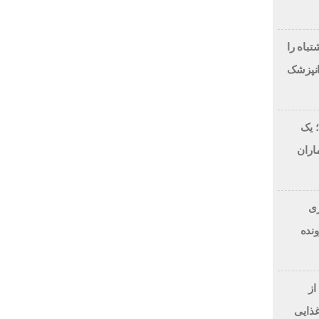
لاح طرح لبخند، این 7 اشتباه را
انپزشک
 یک
اران
 دلاری
BitRi) در پرونده
از
غذایی