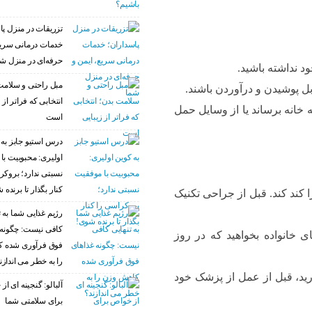
تزریقات در منزل پا
خدمات درمانی سریع
حرفه‌ای در منزل ش
 نداشته باشید.
مبل راحتی و سلامت
ل پوشیدن و درآوردن باشند.
انتخابی که فراتر از 
ه خانه برساند یا از وسایل حمل
است
درس استیو جابز به 
اولیری: محبوبیت با
نسبتی ندارد؛ بروکر
کنار بگذار تا برنده 
 کند کند. قبل از جراحی تکنیک
رژیم غذایی شما به ت
کافی نیست: چگونه 
 خانواده بخواهید که در روز
فوق فرآوری شده 
را به خطر می اندازن
رید، قبل از عمل از پزشک خود
آلبالو: گنجینه ای ا
برای سلامتی شما