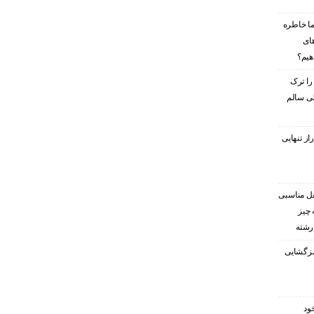
ا خاطره
های
هیم؟
را ترک
گی سالم
ز تنهایی
غل مناسبی
 چیز
 رشته
رمزگشایی
ود