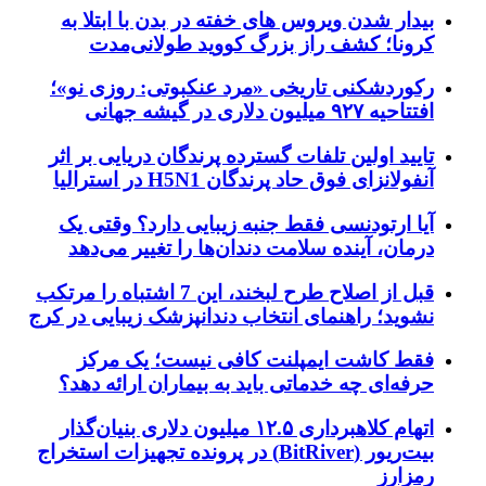
بیدار شدن ویروس‌ های خفته در بدن با ابتلا به
کرونا؛ کشف راز بزرگ کووید طولانی‌مدت
رکوردشکنی تاریخی «مرد عنکبوتی: روزی نو»؛
افتتاحیه ۹۲۷ میلیون دلاری در گیشه جهانی
تایید اولین تلفات گسترده پرندگان دریایی بر اثر
آنفولانزای فوق حاد پرندگان H5N1 در استرالیا
آیا ارتودنسی فقط جنبه زیبایی دارد؟ وقتی یک
درمان، آینده سلامت دندان‌ها را تغییر می‌دهد
قبل از اصلاح طرح لبخند، این 7 اشتباه را مرتکب
نشوید؛ راهنمای انتخاب دندانپزشک زیبایی در کرج
فقط کاشت ایمپلنت کافی نیست؛ یک مرکز
حرفه‌ای چه خدماتی باید به بیماران ارائه دهد؟
اتهام کلاهبرداری ۱۲.۵ میلیون دلاری بنیان‌گذار
بیت‌ریور (BitRiver) در پرونده تجهیزات استخراج
رمزارز