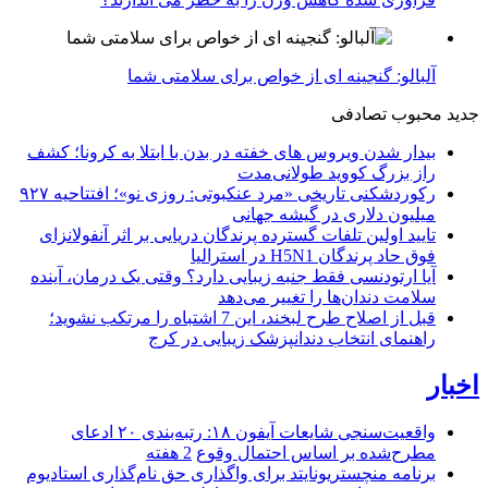
آلبالو: گنجینه ای از خواص برای سلامتی شما
جدید
محبوب
تصادفی
بیدار شدن ویروس‌ های خفته در بدن با ابتلا به کرونا؛ کشف
راز بزرگ کووید طولانی‌مدت
رکوردشکنی تاریخی «مرد عنکبوتی: روزی نو»؛ افتتاحیه ۹۲۷
میلیون دلاری در گیشه جهانی
تایید اولین تلفات گسترده پرندگان دریایی بر اثر آنفولانزای
فوق حاد پرندگان H5N1 در استرالیا
آیا ارتودنسی فقط جنبه زیبایی دارد؟ وقتی یک درمان، آینده
سلامت دندان‌ها را تغییر می‌دهد
قبل از اصلاح طرح لبخند، این 7 اشتباه را مرتکب نشوید؛
راهنمای انتخاب دندانپزشک زیبایی در کرج
اخبار
واقعیت‌سنجی شایعات آیفون ۱۸: رتبه‌بندی ۲۰ ادعای
مطرح‌شده بر اساس احتمال وقوع
2 هفته
برنامه منچستریونایتد برای واگذاری حق نام‌گذاری استادیوم