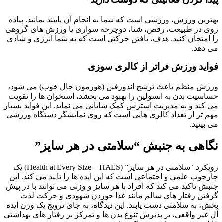
بهترین ورزش، ورزشی است که شما به انجام آن پایبند بمانید. پیاده
روی در طبیعت، رقص، شنا، دوچرخه سواری یا ورزش های گروهی
را امتحان کنید. هدف، یافتن حرکتی است که به شما انرژی و شادی
می دهد.
فواید ورزش فراتر از کالری سوزی
ورزش منظم باعث ترشح اندورفین (هورمون حال خوب) می شود،
حساسیت بدن به انسولین را بهبود می بخشد، استخوان ها را تقویت
می کند و به مدیریت استرس کمک شایانی می نماید. این فواید بسیار
مهم تر از تعداد کالری هایی است که روی نمایشگر دستگاه ورزشی
می بینید.
نگاهی به جنبش “سلامتی در هر سایز”
رویکرد “سلامتی در هر سایز” (Health at Every Size – HAES) یک
چارچوب علمی و اجتماعی است که این ایده ها را تایید می کند. این
جنبش تاکید می کند که افراد با هر سایز و وزنی می توانند با در پیش
گرفتن رفتار های سالم مانند غذا خوردن شهودی و حرکت لذت
بخش، به سلامتی دست یابند. این دیدگاه، به جای ترویج یک وزن ایده
آل غیر واقعی، بر پذیرش تنوع بدن ها و تمرکز بر رفتار های بهداشتی