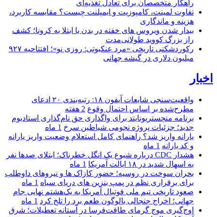
راهکار متخصصان برای تعادل تغذیه‌ای
تفاوت لمینت، کامپوزیت و ایمپلنت چیست؟ مقایسه کاربرد،
هزینه و ماندگاری
بیدار شدن ویروس‌ های خفته در بدن با ابتلا به کرونا؛ کشف
راز بزرگ کووید طولانی‌مدت
رکوردشکنی تاریخی «مرد عنکبوتی: روزی نو»؛ افتتاحیه ۹۲۷
میلیون دلاری در گیشه جهانی
اخبار
واقعیت‌سنجی شایعات آیفون ۱۸: رتبه‌بندی ۲۰ ادعای
مطرح‌شده بر اساس احتمال وقوع
2 هفته
برنامه منچستریونایتد برای واگذاری حق نام‌گذاری استادیوم
جدید؛ جزئیات پروژه نجومی شیاطین سرخ
1 ماه
یارانه واریز شد؟ راهنمای کامل استعلام وضعیت واریز یارانه
و کد یارانه
1 ماه
هشدار CDC درباره شیوع یک انگل خطرناک؛ ابتلای صدها نفر
به اسهال شدید در ۱۸ ایالت آمریکا
1 ماه
بحران سوخت در روسیه؛ حضور کازاک‌ ها و نیروهای داوطلب
برای برقراری نظم در پمپ بنزین‌ های دریای سیاه
1 ماه
صعود تاریخی تیم ملی فوتبال آمریکا به یک‌هشتم نهایی جام
جهانی؛ اخراج جنجالی بالوگون طعم برد را تلخ کرد
1 ماه
اوج‌گیری موج گرمای طاقت‌فرسا در آستانه تعطیلات؛ شرق