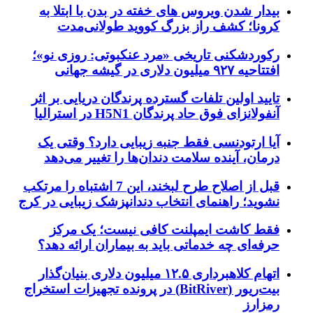
بیدار شدن ویروس‌ های خفته در بدن با ابتلا به
کرونا؛ کشف راز بزرگ کووید طولانی‌مدت
رکوردشکنی تاریخی «مرد عنکبوتی: روزی نو»؛
افتتاحیه ۹۲۷ میلیون دلاری در گیشه جهانی
تایید اولین تلفات گسترده پرندگان دریایی بر اثر
آنفولانزای فوق حاد پرندگان H5N1 در استرالیا
آیا ارتودنسی فقط جنبه زیبایی دارد؟ وقتی یک
درمان، آینده سلامت دندان‌ها را تغییر می‌دهد
قبل از اصلاح طرح لبخند، این 7 اشتباه را مرتکب
نشوید؛ راهنمای انتخاب دندانپزشک زیبایی در کرج
فقط کاشت ایمپلنت کافی نیست؛ یک مرکز
حرفه‌ای چه خدماتی باید به بیماران ارائه دهد؟
اتهام کلاهبرداری ۱۲.۵ میلیون دلاری بنیان‌گذار
بیت‌ریور (BitRiver) در پرونده تجهیزات استخراج
رمزارز