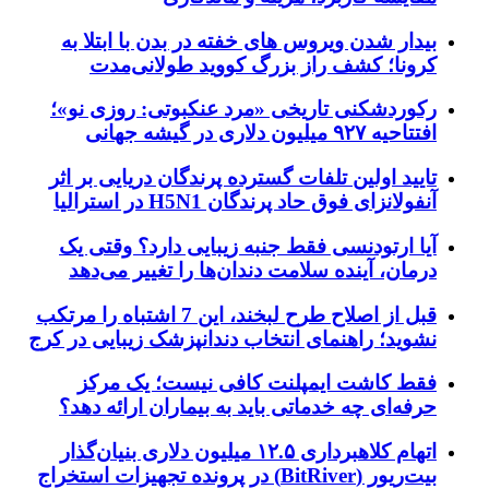
بیدار شدن ویروس‌ های خفته در بدن با ابتلا به
کرونا؛ کشف راز بزرگ کووید طولانی‌مدت
رکوردشکنی تاریخی «مرد عنکبوتی: روزی نو»؛
افتتاحیه ۹۲۷ میلیون دلاری در گیشه جهانی
تایید اولین تلفات گسترده پرندگان دریایی بر اثر
آنفولانزای فوق حاد پرندگان H5N1 در استرالیا
آیا ارتودنسی فقط جنبه زیبایی دارد؟ وقتی یک
درمان، آینده سلامت دندان‌ها را تغییر می‌دهد
قبل از اصلاح طرح لبخند، این 7 اشتباه را مرتکب
نشوید؛ راهنمای انتخاب دندانپزشک زیبایی در کرج
فقط کاشت ایمپلنت کافی نیست؛ یک مرکز
حرفه‌ای چه خدماتی باید به بیماران ارائه دهد؟
اتهام کلاهبرداری ۱۲.۵ میلیون دلاری بنیان‌گذار
بیت‌ریور (BitRiver) در پرونده تجهیزات استخراج