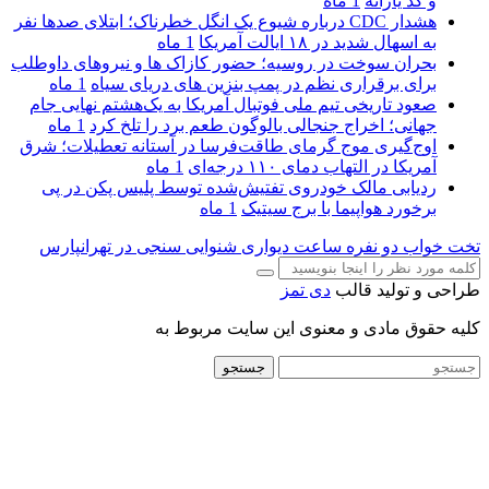
و کد یارانه
1 ماه
هشدار CDC درباره شیوع یک انگل خطرناک؛ ابتلای صدها نفر
به اسهال شدید در ۱۸ ایالت آمریکا
1 ماه
بحران سوخت در روسیه؛ حضور کازاک‌ ها و نیروهای داوطلب
برای برقراری نظم در پمپ بنزین‌ های دریای سیاه
1 ماه
صعود تاریخی تیم ملی فوتبال آمریکا به یک‌هشتم نهایی جام
جهانی؛ اخراج جنجالی بالوگون طعم برد را تلخ کرد
1 ماه
اوج‌گیری موج گرمای طاقت‌فرسا در آستانه تعطیلات؛ شرق
آمریکا در التهاب دمای ۱۱۰ درجه‌ای
1 ماه
ردیابی مالک خودروی تفتیش‌شده توسط پلیس پکن در پی
برخورد هواپیما با برج سیتیک
1 ماه
تخت خواب دو نفره
ساعت دیواری
شنوایی سنجی در تهرانپارس
طراحی و تولید قالب
دی تمز
کلیه حقوق مادی و معنوی این سایت مربوط به
جستجو