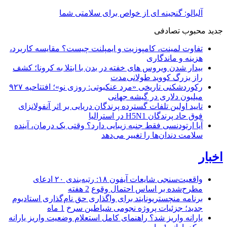
آلبالو: گنجینه ای از خواص برای سلامتی شما
جدید
محبوب
تصادفی
تفاوت لمینت، کامپوزیت و ایمپلنت چیست؟ مقایسه کاربرد،
هزینه و ماندگاری
بیدار شدن ویروس‌ های خفته در بدن با ابتلا به کرونا؛ کشف
راز بزرگ کووید طولانی‌مدت
رکوردشکنی تاریخی «مرد عنکبوتی: روزی نو»؛ افتتاحیه ۹۲۷
میلیون دلاری در گیشه جهانی
تایید اولین تلفات گسترده پرندگان دریایی بر اثر آنفولانزای
فوق حاد پرندگان H5N1 در استرالیا
آیا ارتودنسی فقط جنبه زیبایی دارد؟ وقتی یک درمان، آینده
سلامت دندان‌ها را تغییر می‌دهد
اخبار
واقعیت‌سنجی شایعات آیفون ۱۸: رتبه‌بندی ۲۰ ادعای
مطرح‌شده بر اساس احتمال وقوع
2 هفته
برنامه منچستریونایتد برای واگذاری حق نام‌گذاری استادیوم
جدید؛ جزئیات پروژه نجومی شیاطین سرخ
1 ماه
یارانه واریز شد؟ راهنمای کامل استعلام وضعیت واریز یارانه