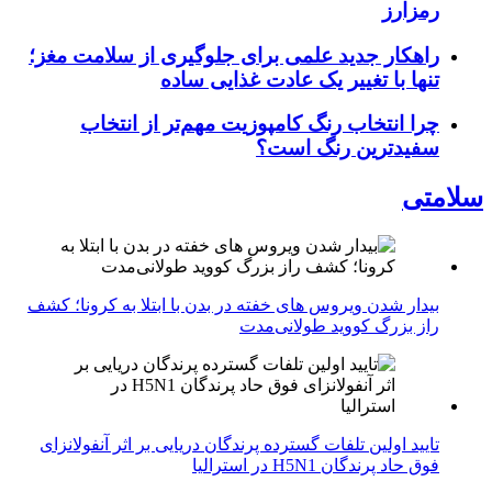
رمزارز
راهکار جدید علمی برای جلوگیری از سلامت مغز؛
تنها با تغییر یک عادت غذایی ساده
چرا انتخاب رنگ کامپوزیت مهم‌تر از انتخاب
سفیدترین رنگ است؟
سلامتی
بیدار شدن ویروس‌ های خفته در بدن با ابتلا به کرونا؛ کشف
راز بزرگ کووید طولانی‌مدت
تایید اولین تلفات گسترده پرندگان دریایی بر اثر آنفولانزای
فوق حاد پرندگان H5N1 در استرالیا