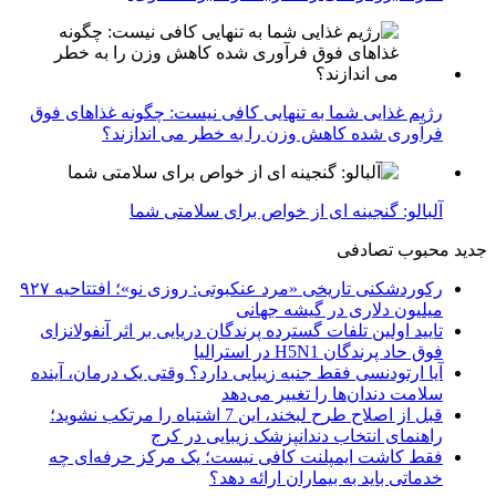
رژیم غذایی شما به تنهایی کافی نیست: چگونه غذاهای فوق
فرآوری شده کاهش وزن را به خطر می اندازند؟
آلبالو: گنجینه ای از خواص برای سلامتی شما
جدید
محبوب
تصادفی
رکوردشکنی تاریخی «مرد عنکبوتی: روزی نو»؛ افتتاحیه ۹۲۷
میلیون دلاری در گیشه جهانی
تایید اولین تلفات گسترده پرندگان دریایی بر اثر آنفولانزای
فوق حاد پرندگان H5N1 در استرالیا
آیا ارتودنسی فقط جنبه زیبایی دارد؟ وقتی یک درمان، آینده
سلامت دندان‌ها را تغییر می‌دهد
قبل از اصلاح طرح لبخند، این 7 اشتباه را مرتکب نشوید؛
راهنمای انتخاب دندانپزشک زیبایی در کرج
فقط کاشت ایمپلنت کافی نیست؛ یک مرکز حرفه‌ای چه
خدماتی باید به بیماران ارائه دهد؟