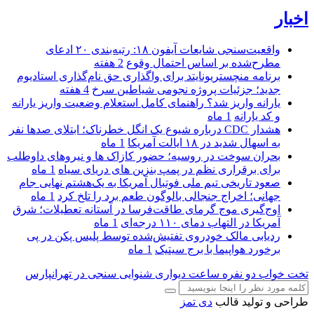
اخبار
واقعیت‌سنجی شایعات آیفون ۱۸: رتبه‌بندی ۲۰ ادعای
مطرح‌شده بر اساس احتمال وقوع
2 هفته
برنامه منچستریونایتد برای واگذاری حق نام‌گذاری استادیوم
جدید؛ جزئیات پروژه نجومی شیاطین سرخ
4 هفته
یارانه واریز شد؟ راهنمای کامل استعلام وضعیت واریز یارانه
و کد یارانه
1 ماه
هشدار CDC درباره شیوع یک انگل خطرناک؛ ابتلای صدها نفر
به اسهال شدید در ۱۸ ایالت آمریکا
1 ماه
بحران سوخت در روسیه؛ حضور کازاک‌ ها و نیروهای داوطلب
برای برقراری نظم در پمپ بنزین‌ های دریای سیاه
1 ماه
صعود تاریخی تیم ملی فوتبال آمریکا به یک‌هشتم نهایی جام
جهانی؛ اخراج جنجالی بالوگون طعم برد را تلخ کرد
1 ماه
اوج‌گیری موج گرمای طاقت‌فرسا در آستانه تعطیلات؛ شرق
آمریکا در التهاب دمای ۱۱۰ درجه‌ای
1 ماه
ردیابی مالک خودروی تفتیش‌شده توسط پلیس پکن در پی
برخورد هواپیما با برج سیتیک
1 ماه
تخت خواب دو نفره
ساعت دیواری
شنوایی سنجی در تهرانپارس
طراحی و تولید قالب
دی تمز