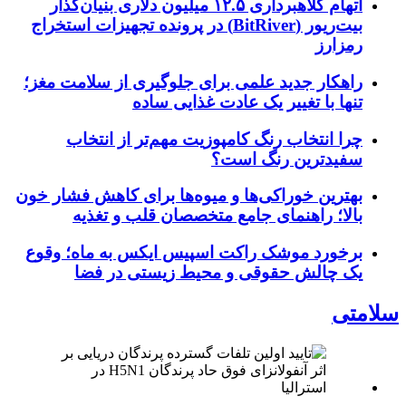
اتهام کلاهبرداری ۱۲.۵ میلیون دلاری بنیان‌گذار
بیت‌ریور (BitRiver) در پرونده تجهیزات استخراج
رمزارز
راهکار جدید علمی برای جلوگیری از سلامت مغز؛
تنها با تغییر یک عادت غذایی ساده
چرا انتخاب رنگ کامپوزیت مهم‌تر از انتخاب
سفیدترین رنگ است؟
بهترین خوراکی‌ها و میوه‌ها برای کاهش فشار خون
بالا؛ راهنمای جامع متخصصان قلب و تغذیه
برخورد موشک راکت اسپیس ایکس به ماه؛ وقوع
یک چالش حقوقی و محیط زیستی در فضا
سلامتی