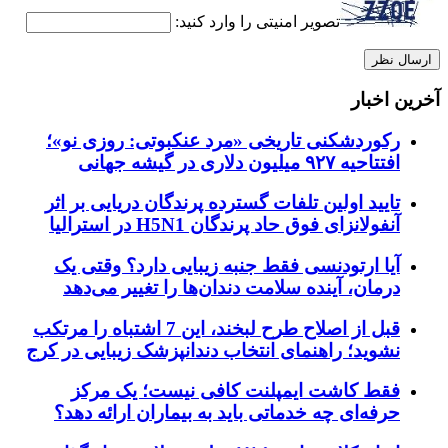
تصویر امنیتی را وارد کنید:
آخرین اخبار
رکوردشکنی تاریخی «مرد عنکبوتی: روزی نو»؛
افتتاحیه ۹۲۷ میلیون دلاری در گیشه جهانی
تایید اولین تلفات گسترده پرندگان دریایی بر اثر
آنفولانزای فوق حاد پرندگان H5N1 در استرالیا
آیا ارتودنسی فقط جنبه زیبایی دارد؟ وقتی یک
درمان، آینده سلامت دندان‌ها را تغییر می‌دهد
قبل از اصلاح طرح لبخند، این 7 اشتباه را مرتکب
نشوید؛ راهنمای انتخاب دندانپزشک زیبایی در کرج
فقط کاشت ایمپلنت کافی نیست؛ یک مرکز
حرفه‌ای چه خدماتی باید به بیماران ارائه دهد؟