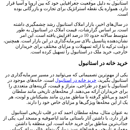
استانبول به دلیل موقعیت جغرافیایی خود که بین اروپا و آسیا قرار
دارد، همواره یک نقطه استراتژیک برای تجارت و بازرگانی بوده
است.
در سال‌های اخیر، بازار املاک استانبول رشد چشمگیری داشته
است. بر اساس گزارشات، قیمت املاک در استانبول به طور
متوسط سالانه حدود 10 درصد افزایش یافته است. این امر
نشان‌دهنده پتانسیل بالای سرمایه‌گذاری در این بازار است. همچنین،
دولت ترکیه با ارائه تسهیلات و مزایای مختلف برای خریداران
خارجی، خرید ملک در استانبول را تسهیل کرده است.
خرید خانه در استانبول
یکی از مهم‌ترین تصمیماتی که می‌توانید در مسیر سرمایه‌گذاری در
استانبول بگیرید،
خرید خانه در استانبول
است. خانه‌های موجود در
استانبول با تنوع در طراحی، متراژ و قیمت، گزینه‌های متعددی را
برای خریداران ارائه می‌دهند. از محله‌های تاریخی مانند سلطان
احمد و بی‌اغلو گرفته تا مناطق مدرن مانند بشیکتاش و لونت، هر
یک از این محله‌ها ویژگی‌ها و مزایای خاص خود را دارند.
به عنوان مثال، محله سلطان احمد که در قلب تاریخی استانبول
قرار دارد، با داشتن آثار باستانی مانند ایاصوفیه و مسجد آبی، یکی از
جذاب‌ترین مناطق برای خرید خانه است. این منطقه با داشتن
معماری تاریخی و فضاهای سبز زیبا، گزینه‌ای عالی برای کسانی