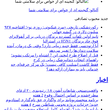
آلبالو: گنجینه ای از خواص برای سلامتی شما
جدید
محبوب
تصادفی
رکوردشکنی تاریخی «مرد عنکبوتی: روزی نو»؛ افتتاحیه ۹۲۷
میلیون دلاری در گیشه جهانی
تایید اولین تلفات گسترده پرندگان دریایی بر اثر آنفولانزای
فوق حاد پرندگان H5N1 در استرالیا
آیا ارتودنسی فقط جنبه زیبایی دارد؟ وقتی یک درمان، آینده
سلامت دندان‌ها را تغییر می‌دهد
قبل از اصلاح طرح لبخند، این 7 اشتباه را مرتکب نشوید؛
راهنمای انتخاب دندانپزشک زیبایی در کرج
فقط کاشت ایمپلنت کافی نیست؛ یک مرکز حرفه‌ای چه
خدماتی باید به بیماران ارائه دهد؟
اخبار
واقعیت‌سنجی شایعات آیفون ۱۸: رتبه‌بندی ۲۰ ادعای
مطرح‌شده بر اساس احتمال وقوع
2 هفته
برنامه منچستریونایتد برای واگذاری حق نام‌گذاری استادیوم
جدید؛ جزئیات پروژه نجومی شیاطین سرخ
4 هفته
یارانه واریز شد؟ راهنمای کامل استعلام وضعیت واریز یارانه