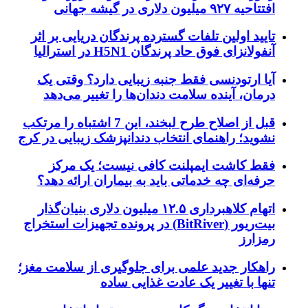
افتتاحیه ۹۲۷ میلیون دلاری در گیشه جهانی
تایید اولین تلفات گسترده پرندگان دریایی بر اثر
آنفولانزای فوق حاد پرندگان H5N1 در استرالیا
آیا ارتودنسی فقط جنبه زیبایی دارد؟ وقتی یک
درمان، آینده سلامت دندان‌ها را تغییر می‌دهد
قبل از اصلاح طرح لبخند، این 7 اشتباه را مرتکب
نشوید؛ راهنمای انتخاب دندانپزشک زیبایی در کرج
فقط کاشت ایمپلنت کافی نیست؛ یک مرکز
حرفه‌ای چه خدماتی باید به بیماران ارائه دهد؟
اتهام کلاهبرداری ۱۲.۵ میلیون دلاری بنیان‌گذار
بیت‌ریور (BitRiver) در پرونده تجهیزات استخراج
رمزارز
راهکار جدید علمی برای جلوگیری از سلامت مغز؛
تنها با تغییر یک عادت غذایی ساده