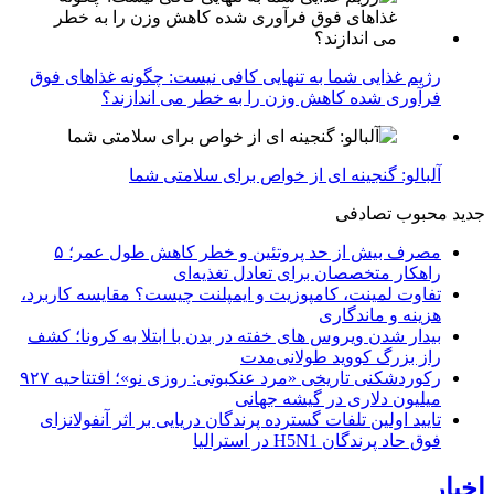
رژیم غذایی شما به تنهایی کافی نیست: چگونه غذاهای فوق
فرآوری شده کاهش وزن را به خطر می اندازند؟
آلبالو: گنجینه ای از خواص برای سلامتی شما
جدید
محبوب
تصادفی
مصرف بیش از حد پروتئین و خطر کاهش طول عمر؛ ۵
راهکار متخصصان برای تعادل تغذیه‌ای
تفاوت لمینت، کامپوزیت و ایمپلنت چیست؟ مقایسه کاربرد،
هزینه و ماندگاری
بیدار شدن ویروس‌ های خفته در بدن با ابتلا به کرونا؛ کشف
راز بزرگ کووید طولانی‌مدت
رکوردشکنی تاریخی «مرد عنکبوتی: روزی نو»؛ افتتاحیه ۹۲۷
میلیون دلاری در گیشه جهانی
تایید اولین تلفات گسترده پرندگان دریایی بر اثر آنفولانزای
فوق حاد پرندگان H5N1 در استرالیا
اخبار