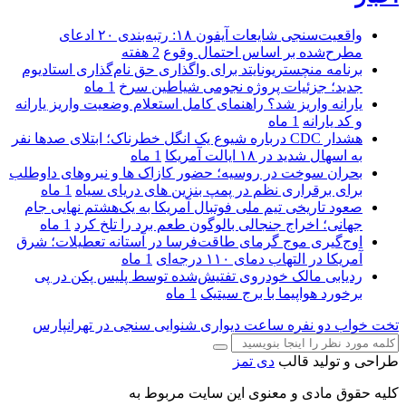
واقعیت‌سنجی شایعات آیفون ۱۸: رتبه‌بندی ۲۰ ادعای
مطرح‌شده بر اساس احتمال وقوع
2 هفته
برنامه منچستریونایتد برای واگذاری حق نام‌گذاری استادیوم
جدید؛ جزئیات پروژه نجومی شیاطین سرخ
1 ماه
یارانه واریز شد؟ راهنمای کامل استعلام وضعیت واریز یارانه
و کد یارانه
1 ماه
هشدار CDC درباره شیوع یک انگل خطرناک؛ ابتلای صدها نفر
به اسهال شدید در ۱۸ ایالت آمریکا
1 ماه
بحران سوخت در روسیه؛ حضور کازاک‌ ها و نیروهای داوطلب
برای برقراری نظم در پمپ بنزین‌ های دریای سیاه
1 ماه
صعود تاریخی تیم ملی فوتبال آمریکا به یک‌هشتم نهایی جام
جهانی؛ اخراج جنجالی بالوگون طعم برد را تلخ کرد
1 ماه
اوج‌گیری موج گرمای طاقت‌فرسا در آستانه تعطیلات؛ شرق
آمریکا در التهاب دمای ۱۱۰ درجه‌ای
1 ماه
ردیابی مالک خودروی تفتیش‌شده توسط پلیس پکن در پی
برخورد هواپیما با برج سیتیک
1 ماه
تخت خواب دو نفره
ساعت دیواری
شنوایی سنجی در تهرانپارس
طراحی و تولید قالب
دی تمز
کلیه حقوق مادی و معنوی این سایت مربوط به