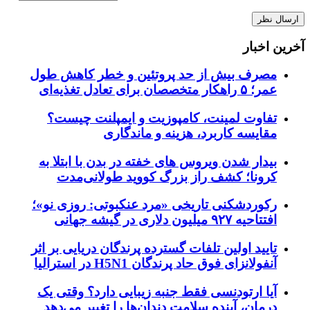
آخرین اخبار
مصرف بیش از حد پروتئین و خطر کاهش طول
عمر؛ ۵ راهکار متخصصان برای تعادل تغذیه‌ای
تفاوت لمینت، کامپوزیت و ایمپلنت چیست؟
مقایسه کاربرد، هزینه و ماندگاری
بیدار شدن ویروس‌ های خفته در بدن با ابتلا به
کرونا؛ کشف راز بزرگ کووید طولانی‌مدت
رکوردشکنی تاریخی «مرد عنکبوتی: روزی نو»؛
افتتاحیه ۹۲۷ میلیون دلاری در گیشه جهانی
تایید اولین تلفات گسترده پرندگان دریایی بر اثر
آنفولانزای فوق حاد پرندگان H5N1 در استرالیا
آیا ارتودنسی فقط جنبه زیبایی دارد؟ وقتی یک
درمان، آینده سلامت دندان‌ها را تغییر می‌دهد