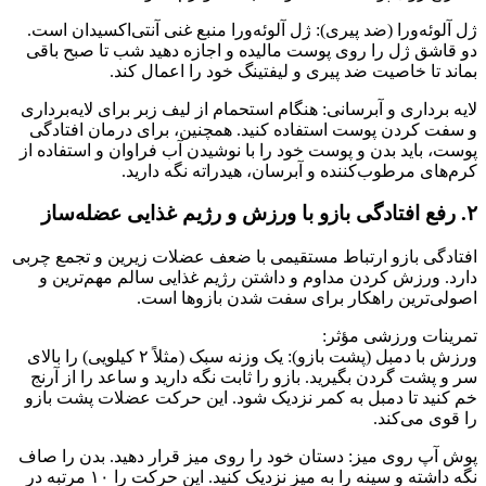
ژل آلوئه‌ورا (ضد پیری): ژل آلوئه‌ورا منبع غنی آنتی‌اکسیدان است.
دو قاشق ژل را روی پوست مالیده و اجازه دهید شب تا صبح باقی
بماند تا خاصیت ضد پیری و لیفتینگ خود را اعمال کند.
لایه برداری و آبرسانی: هنگام استحمام از لیف زبر برای لایه‌برداری
و سفت کردن پوست استفاده کنید. همچنین، برای درمان افتادگی
پوست، باید بدن و پوست خود را با نوشیدن آب فراوان و استفاده از
کرم‌های مرطوب‌کننده و آبرسان، هیدراته نگه دارید.
۲. رفع افتادگی بازو با ورزش و رژیم غذایی عضله‌ساز
افتادگی بازو ارتباط مستقیمی با ضعف عضلات زیرین و تجمع چربی
دارد. ورزش کردن مداوم و داشتن رژیم غذایی سالم مهم‌ترین و
اصولی‌ترین راهکار برای سفت شدن بازوها است.
تمرینات ورزشی مؤثر:
ورزش با دمبل (پشت بازو): یک وزنه سبک (مثلاً ۲ کیلویی) را بالای
سر و پشت گردن بگیرید. بازو را ثابت نگه دارید و ساعد را از آرنج
خم کنید تا دمبل به کمر نزدیک شود. این حرکت عضلات پشت بازو
را قوی می‌کند.
پوش آپ روی میز: دستان خود را روی میز قرار دهید. بدن را صاف
نگه داشته و سینه را به میز نزدیک کنید. این حرکت را ۱۰ مرتبه در