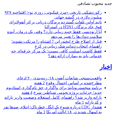
جدید
محبوب
تصادفی
رکوردشکنی تاریخی «مرد عنکبوتی: روزی نو»؛ افتتاحیه ۹۲۷
میلیون دلاری در گیشه جهانی
تایید اولین تلفات گسترده پرندگان دریایی بر اثر آنفولانزای
فوق حاد پرندگان H5N1 در استرالیا
آیا ارتودنسی فقط جنبه زیبایی دارد؟ وقتی یک درمان، آینده
سلامت دندان‌ها را تغییر می‌دهد
قبل از اصلاح طرح لبخند، این 7 اشتباه را مرتکب نشوید؛
راهنمای انتخاب دندانپزشک زیبایی در کرج
فقط کاشت ایمپلنت کافی نیست؛ یک مرکز حرفه‌ای چه
خدماتی باید به بیماران ارائه دهد؟
اخبار
واقعیت‌سنجی شایعات آیفون ۱۸: رتبه‌بندی ۲۰ ادعای
مطرح‌شده بر اساس احتمال وقوع
2 هفته
برنامه منچستریونایتد برای واگذاری حق نام‌گذاری استادیوم
جدید؛ جزئیات پروژه نجومی شیاطین سرخ
4 هفته
یارانه واریز شد؟ راهنمای کامل استعلام وضعیت واریز یارانه
و کد یارانه
1 ماه
هشدار CDC درباره شیوع یک انگل خطرناک؛ ابتلای صدها نفر
به اسهال شدید در ۱۸ ایالت آمریکا
1 ماه