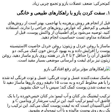
کم‌تحرکی: ضعف عضلات بازو و تجمع چربی زیاد.
۱. سفت کردن بازو با راهکارهای طبیعی و خانگی
قبل از انجام هر روش پرهزینه یا تهاجمی، بهتر است از روش‌های
طبیعی و کم‌خطر که عوارض روش‌های جراحی را ندارند، استفاده
کنید. توصیه می‌شود برای اطمینان از واکنش پوست، قبل از
استفاده مداوم، تست حساسیت انجام دهید.
ماساژ با روغن خردل و زیتون: روغن خردل خاصیت الاستیسیته
پوست را افزایش داده و به بهبود گردش خون کمک می‌کند. دو
قاشق از آن را حداقل ۳ تا ۴ بار در هفته روی بازو ماساژ دهید. روغن
زیتون نیز برای لیفت و آبرسانی موضعی بسیار مفید است.
ماسک سفت‌کننده عسل و توت فرنگی: عسل و توت فرنگی له شده
را با هم مخلوط کرده و به مدت ۱۵ دقیقه روی بازوها ماساژ دهید تا
به سفت شدن پوست کمک کند؛ سپس با آب خنک بشویید.
ترکیب لیفتینگ بذر کتان و آب لیمو: بذر کتان خیس‌خورده را با یک
قاشق آب لیمو ترکیب کنید. این ترکیب سرشار از ویتامین C و
آنتی‌اکسیدان است که به لیفت پوست کمک می‌کند. این ترکیب را
یک ربع روی پوست مالیده و با آب نیمه‌ولرم بشویید.