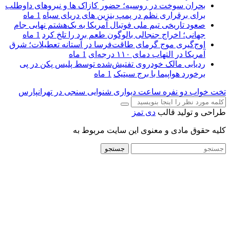
بحران سوخت در روسیه؛ حضور کازاک‌ ها و نیروهای داوطلب
برای برقراری نظم در پمپ بنزین‌ های دریای سیاه
1 ماه
صعود تاریخی تیم ملی فوتبال آمریکا به یک‌هشتم نهایی جام
جهانی؛ اخراج جنجالی بالوگون طعم برد را تلخ کرد
1 ماه
اوج‌گیری موج گرمای طاقت‌فرسا در آستانه تعطیلات؛ شرق
آمریکا در التهاب دمای ۱۱۰ درجه‌ای
1 ماه
ردیابی مالک خودروی تفتیش‌شده توسط پلیس پکن در پی
برخورد هواپیما با برج سیتیک
1 ماه
تخت خواب دو نفره
ساعت دیواری
شنوایی سنجی در تهرانپارس
طراحی و تولید قالب
دی تمز
کلیه حقوق مادی و معنوی این سایت مربوط به
جستجو