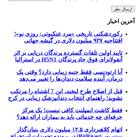
آخرین اخبار
رکوردشکنی تاریخی «مرد عنکبوتی: روزی نو»؛
افتتاحیه ۹۲۷ میلیون دلاری در گیشه جهانی
تایید اولین تلفات گسترده پرندگان دریایی بر اثر
آنفولانزای فوق حاد پرندگان H5N1 در استرالیا
آیا ارتودنسی فقط جنبه زیبایی دارد؟ وقتی یک
درمان، آینده سلامت دندان‌ها را تغییر می‌دهد
قبل از اصلاح طرح لبخند، این 7 اشتباه را مرتکب
نشوید؛ راهنمای انتخاب دندانپزشک زیبایی در کرج
فقط کاشت ایمپلنت کافی نیست؛ یک مرکز
حرفه‌ای چه خدماتی باید به بیماران ارائه دهد؟
اتهام کلاهبرداری ۱۲.۵ میلیون دلاری بنیان‌گذار
بیت‌ریور (BitRiver) در پرونده تجهیزات استخراج