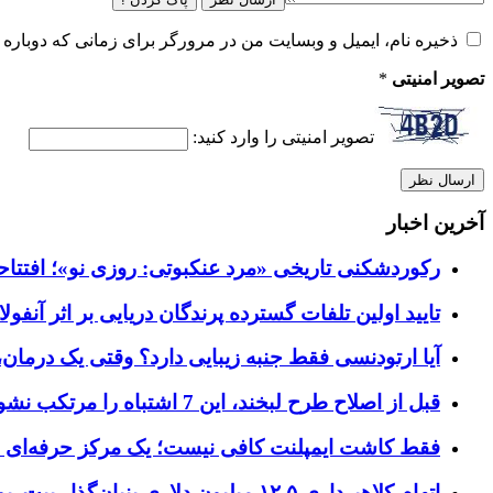
ذخیره نام، ایمیل و وبسایت من در مرورگر برای زمانی که دوباره 
تصویر امنیتی
*
تصویر امنیتی را وارد کنید:
آخرین اخبار
رکوردشکنی تاریخی «مرد عنکبوتی: روزی نو»؛ افتتاحیه ۹۲۷ میلیون دلاری در گیشه ج
تایید اولین تلفات گسترده پرندگان دریایی بر اثر آنفولانزای فوق ح
آیا ارتودنسی فقط جنبه زیبایی دارد؟ وقتی یک درمان، 
قبل از اصلاح طرح لبخند، این 7 اشتباه را مرتکب نشوید؛ راهنمای انتخاب دندانپزشک زیبایی در کرج
فقط کاشت ایمپلنت کافی نیست؛ یک مرکز حرفه‌ای چه خ
اتهام کلاهبرداری ۱۲.۵ میلیون دلاری بنیان‌گذار بیت‌ریور (BitRiver) در پرونده تجهیزات استخراج رمزارز