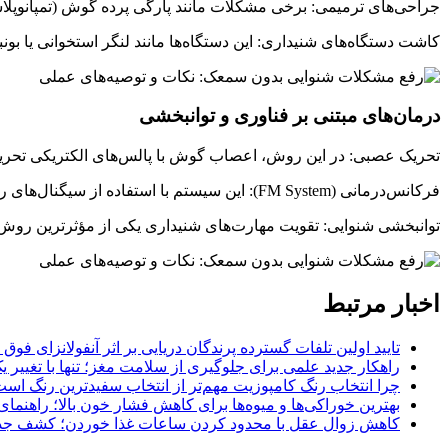
جراحی‌های ترمیمی: برخی مشکلات مانند پارگی پرده گوش (تمپانوپلاس
کاشت دستگاه‌های شنیداری: این دستگاه‌ها مانند لنگر استخوانی یا بو
درمان‌های مبتنی بر فناوری و توانبخشی
تحریک عصبی: در این روش، اعصاب گوش با پالس‌های الکتریکی تحریک م
فرکانس‌درمانی (FM System): این سیستم با استفاده از سیگنال‌های رادیویی، صدای فرد گوینده را مستقیماً به فرد کم‌شنوا منتقل می‌کند و صدای پس‌زمینه را حذف می‌نماید.
توانبخشی شنوایی: تقویت مهارت‌های شنیداری یکی از مؤثرترین روش‌ها ب
اخبار مرتبط
تایید اولین تلفات گسترده پرندگان دریایی بر اثر آنفولانزای فوق حاد پرندگان 1
راهکار جدید علمی برای جلوگیری از سلامت مغز؛ تنها با تغییر 
چرا انتخاب رنگ کامپوزیت مهم‌تر از انتخاب سفیدترین رنگ اس
بهترین خوراکی‌ها و میوه‌ها برای کاهش فشار خون بالا؛ راهنم
کاهش زوال عقل با محدود کردن ساعات غذا خوردن؛ کشف جدی