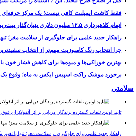
قبل از اصلاح طرح لبخند، این 7 اشتباه را مرتکب نشوید؛ راهنمای انتخاب دندانپزشک زیبایی در کرج
فقط کاشت ایمپلنت کافی نیست؛ یک مرکز حرفه‌ای چه خ
اتهام کلاهبرداری ۱۲.۵ میلیون دلاری بنیان‌گذار بیت‌ریور (BitRiver) در پرونده تجهیزات استخراج رمزارز
راهکار جدید علمی برای جلوگیری از سلامت مغز؛ تنها 
چرا انتخاب رنگ کامپوزیت مهم‌تر از انتخاب سفیدتر
بهترین خوراکی‌ها و میوه‌ها برای کاهش فشار خون با
برخورد موشک راکت اسپیس ایکس به ماه؛ وقوع یک
سلامتی
تایید اولین تلفات گسترده پرندگان دریایی بر اثر آنفولانزای فوق حاد پرندگان 1
راهکار جدید علمی برای جلوگیری از سلامت مغز؛ تنها با تغییر 