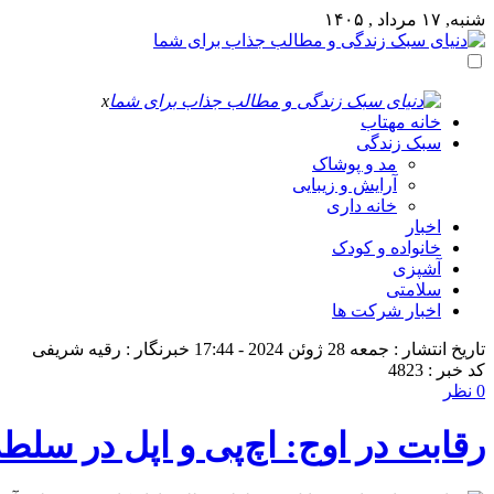
شنبه, ۱۷ مرداد , ۱۴۰۵
x
خانه مهتاب
سبک زندگی
مد و پوشاک
آرایش و زیبایی
خانه داری
اخبار
خانواده و کودک
آشپزی
سلامتی
اخبار شرکت ها
تاریخ انتشار : جمعه 28 ژوئن 2024 - 17:44
خبرنگار : رقیه شریفی
کد خبر : 4823
0 نظر
رقابت در اوج: اچ‌پی و اپل در سلطه