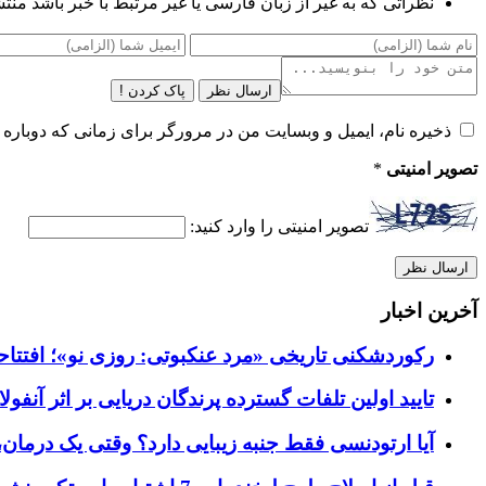
نظراتی که به غیر از زبان فارسی یا غیر مرتبط با خبر باشد منت
ارسال نظر
پاک کردن !
ذخیره نام، ایمیل و وبسایت من در مرورگر برای زمانی که دوباره 
تصویر امنیتی
*
تصویر امنیتی را وارد کنید:
آخرین اخبار
رکوردشکنی تاریخی «مرد عنکبوتی: روزی نو»؛ افتتاحیه ۹۲۷ میلیون دلاری در گیشه ج
تایید اولین تلفات گسترده پرندگان دریایی بر اثر آنفولانزای فوق ح
آیا ارتودنسی فقط جنبه زیبایی دارد؟ وقتی یک درمان، 