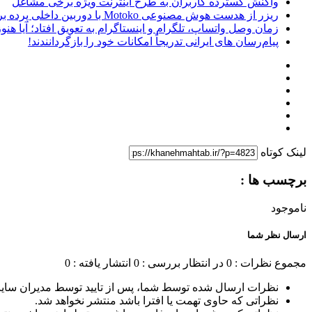
واکنش گسترده کاربران به طرح اینترنت ویژه برخی مشاغل
ریزر از هدست هوش مصنوعی Motoko با دوربین داخلی پرده برداشت
زمان وصل واتساپ، تلگرام و اینستاگرام به تعویق افتاد؛ آیا هنوز 
پیام‌رسان‌ های ایرانی تدریجاً امکانات خود را بازگردانندند!
لینک کوتاه
برچسب ها :
ناموجود
ارسال نظر شما
مجموع نظرات : 0
در انتظار بررسی : 0
انتشار یافته : 0
نظرات ارسال شده توسط شما، پس از تایید توسط مدیران سای
نظراتی که حاوی تهمت یا افترا باشد منتشر نخواهد شد.