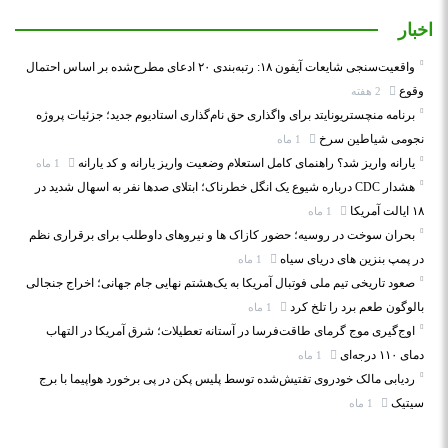
اخبار
واقعیت‌سنجی شایعات آیفون ۱۸: رتبه‌بندی ۲۰ ادعای مطرح‌شده بر اساس احتمال
وقوع
2 هفته
برنامه منچستریونایتد برای واگذاری حق نام‌گذاری استادیوم جدید؛ جزئیات پروژه
نجومی شیاطین سرخ
1 ماه
یارانه واریز شد؟ راهنمای کامل استعلام وضعیت واریز یارانه و کد یارانه
1 ماه
هشدار CDC درباره شیوع یک انگل خطرناک؛ ابتلای صدها نفر به اسهال شدید در
۱۸ ایالت آمریکا
1 ماه
بحران سوخت در روسیه؛ حضور کازاک‌ ها و نیروهای داوطلب برای برقراری نظم
در پمپ بنزین‌ های دریای سیاه
1 ماه
صعود تاریخی تیم ملی فوتبال آمریکا به یک‌هشتم نهایی جام جهانی؛ اخراج جنجالی
بالوگون طعم برد را تلخ کرد
1 ماه
اوج‌گیری موج گرمای طاقت‌فرسا در آستانه تعطیلات؛ شرق آمریکا در التهاب
دمای ۱۱۰ درجه‌ای
1 ماه
ردیابی مالک خودروی تفتیش‌شده توسط پلیس پکن در پی برخورد هواپیما با برج
سیتیک
1 ماه