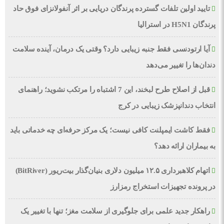
تایید اولین تلفات گسترده پرندگان دریایی بر اثر آنفولانزای فوق حاد
پرندگان H5N1 در استرالیا
آیا ارتودنسی فقط جنبه زیبایی دارد؟ وقتی یک درمان، آینده سلامت
دندان‌ها را تغییر می‌دهد
قبل از اصلاح طرح لبخند، این 7 اشتباه را مرتکب نشوید؛ راهنمای
انتخاب دندانپزشک زیبایی در کرج
فقط کاشت ایمپلنت کافی نیست؛ یک مرکز حرفه‌ای چه خدماتی باید
به بیماران ارائه دهد؟
اتهام کلاهبرداری ۱۲.۵ میلیون دلاری بنیان‌گذار بیت‌ریور (BitRiver)
در پرونده تجهیزات استخراج رمزارز
راهکار جدید علمی برای جلوگیری از سلامت مغز؛ تنها با تغییر یک