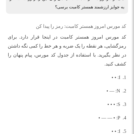
به جوایز ارزشمند همستر کامبت برسی؟
کد مورس امروز همستر کامبت: رمز را پیدا کن
کد مورس امروز همستر کامبت در اینجا قرار دارد. برای
رمزگشایی، هر نقطه را یک ضربه و هر خط را کمی نگه داشتن
در نظر بگیرید. با استفاده از جدول کد مورس، پیام پنهان را
کشف کنید.
1. I: • •
2. N: — •
3. S: • • •
4. P: • — — •
5. I: • •