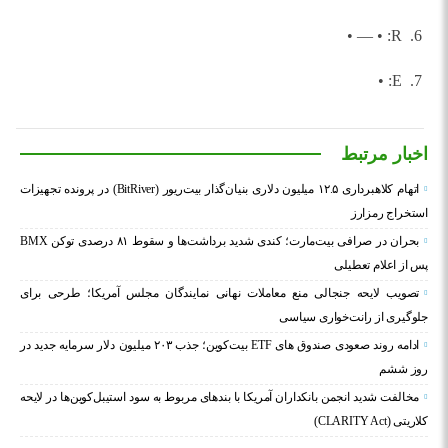
6. R: • — •
7. E: •
اخبار مرتبط
اتهام کلاهبرداری ۱۲.۵ میلیون دلاری بنیان‌گذار بیت‌ریور (BitRiver) در پرونده تجهیزات
استخراج رمزارز
بحران در صرافی بیت‌مارت؛ کندی شدید برداشت‌ها و سقوط ۸۱ درصدی توکن BMX
پس از اعلام تعطیلی
تصویب لایحه جنجالی منع معاملات نهانی نمایندگان مجلس آمریکا؛ طرحی برای
جلوگیری از رانت‌خواری سیاسی
ادامه روند صعودی صندوق‌ های ETF بیت‌کوین؛ جذب ۲۰۳ میلیون دلار سرمایه جدید در
روز ششم
مخالفت شدید انجمن بانکداران آمریکا با بندهای مربوط به سود استیبل‌کوین‌ها در لایحه
کلاریتی (CLARITY Act)