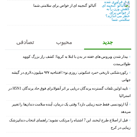
آلبالو: گنجینه ای از خواص برای سلامتی شما
جدید
محبوب
تصادفی
بیدار شدن ویروس‌ های خفته در بدن با ابتلا به کرونا؛ کشف راز بزرگ کووید
طولانی‌مدت
رکوردشکنی تاریخی «مرد عنکبوتی: روزی نو»؛ افتتاحیه ۹۲۷ میلیون دلاری در گیشه
جهانی
تایید اولین تلفات گسترده پرندگان دریایی بر اثر آنفولانزای فوق حاد پرندگان H5N1 در
استرالیا
آیا ارتودنسی فقط جنبه زیبایی دارد؟ وقتی یک درمان، آینده سلامت دندان‌ها را تغییر
می‌دهد
قبل از اصلاح طرح لبخند، این 7 اشتباه را مرتکب نشوید؛ راهنمای انتخاب دندانپزشک
زیبایی در کرج