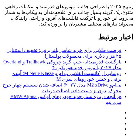
رمپیج ۲۰۲۵ با طراحی جذاب، موتورهای قدرتمند و امکانات رفاهی
متنوع، یک گزینه بسیار جذاب برای علاقه‌مندان به پیکاپ‌ها به شمار
می‌رود. این خودرو با ترکیب قابلیت‌های آفرود و راحتی رانندگی،
می‌تواند نیازهای مختلف مشتریان را برآورده کند.
اخبار مرتبط
فرصت طلایی برای خرید شاسی‌بلند برقی؛ تخفیف استثنایی
۲۵ هزار دلاری برای محصولات پولستار!
بازگشت قدرتمندانه جیپ گرند چروکی Trailhawk و Overland
مدل ۲۰۲۷ با موتور جدید هوریکین ۴
رونمایی از کانسپت انقلابی ب ام و M Neue Klasse؛ آینده
برقی و خشن خودروهای سری M
بی‌ام‌و M2 xDrive مدل ۲۰۲۷؛ اضافه شدن سیستم چهار چرخ
محرک بدون از دست دادن اصالت دریفت
هر آنچه درباره نسل جدید خودروهای لوکس BMW Alpina
می‌دانیم