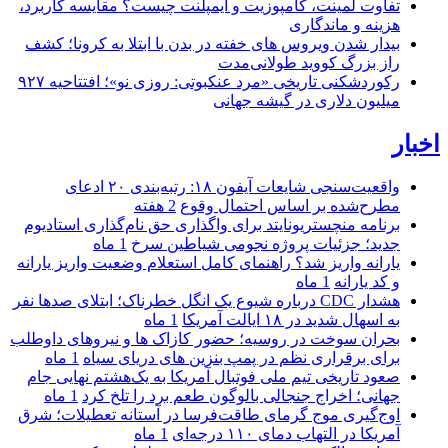
تفاوت لمینت، کامپوزیت و ایمپلنت چیست؟ مقایسه کاربرد،
هزینه و ماندگاری
بیدار شدن ویروس‌ های خفته در بدن با ابتلا به کرونا؛ کشف
راز بزرگ کووید طولانی‌مدت
رکوردشکنی تاریخی «مرد عنکبوتی: روزی نو»؛ افتتاحیه ۹۲۷
میلیون دلاری در گیشه جهانی
اخبار
واقعیت‌سنجی شایعات آیفون ۱۸: رتبه‌بندی ۲۰ ادعای
مطرح‌شده بر اساس احتمال وقوع
2 هفته
برنامه منچستریونایتد برای واگذاری حق نام‌گذاری استادیوم
جدید؛ جزئیات پروژه نجومی شیاطین سرخ
1 ماه
یارانه واریز شد؟ راهنمای کامل استعلام وضعیت واریز یارانه
و کد یارانه
1 ماه
هشدار CDC درباره شیوع یک انگل خطرناک؛ ابتلای صدها نفر
به اسهال شدید در ۱۸ ایالت آمریکا
1 ماه
بحران سوخت در روسیه؛ حضور کازاک‌ ها و نیروهای داوطلب
برای برقراری نظم در پمپ بنزین‌ های دریای سیاه
1 ماه
صعود تاریخی تیم ملی فوتبال آمریکا به یک‌هشتم نهایی جام
جهانی؛ اخراج جنجالی بالوگون طعم برد را تلخ کرد
1 ماه
اوج‌گیری موج گرمای طاقت‌فرسا در آستانه تعطیلات؛ شرق
آمریکا در التهاب دمای ۱۱۰ درجه‌ای
1 ماه