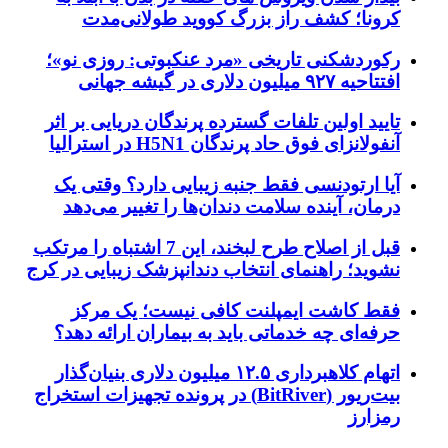
کرونا؛ کشف راز بزرگ کووید طولانی‌مدت
رکوردشکنی تاریخی «مرد عنکبوتی: روزی نو»؛
افتتاحیه ۹۲۷ میلیون دلاری در گیشه جهانی
تایید اولین تلفات گسترده پرندگان دریایی بر اثر
آنفولانزای فوق حاد پرندگان H5N1 در استرالیا
آیا ارتودنسی فقط جنبه زیبایی دارد؟ وقتی یک
درمان، آینده سلامت دندان‌ها را تغییر می‌دهد
قبل از اصلاح طرح لبخند، این 7 اشتباه را مرتکب
نشوید؛ راهنمای انتخاب دندانپزشک زیبایی در کرج
فقط کاشت ایمپلنت کافی نیست؛ یک مرکز
حرفه‌ای چه خدماتی باید به بیماران ارائه دهد؟
اتهام کلاهبرداری ۱۲.۵ میلیون دلاری بنیان‌گذار
بیت‌ریور (BitRiver) در پرونده تجهیزات استخراج
رمزارز