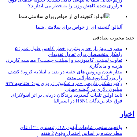
فرآوری شده کاهش وزن را به خطر می اندازند؟
آلبالو: گنجینه ای از خواص برای سلامتی شما
جدید
محبوب
تصادفی
مصرف بیش از حد پروتئین و خطر کاهش طول عمر؛ ۵
راهکار متخصصان برای تعادل تغذیه‌ای
تفاوت لمینت، کامپوزیت و ایمپلنت چیست؟ مقایسه کاربرد،
هزینه و ماندگاری
بیدار شدن ویروس‌ های خفته در بدن با ابتلا به کرونا؛ کشف
راز بزرگ کووید طولانی‌مدت
رکوردشکنی تاریخی «مرد عنکبوتی: روزی نو»؛ افتتاحیه ۹۲۷
میلیون دلاری در گیشه جهانی
تایید اولین تلفات گسترده پرندگان دریایی بر اثر آنفولانزای
فوق حاد پرندگان H5N1 در استرالیا
اخبار
واقعیت‌سنجی شایعات آیفون ۱۸: رتبه‌بندی ۲۰ ادعای
مطرح‌شده بر اساس احتمال وقوع
2 هفته