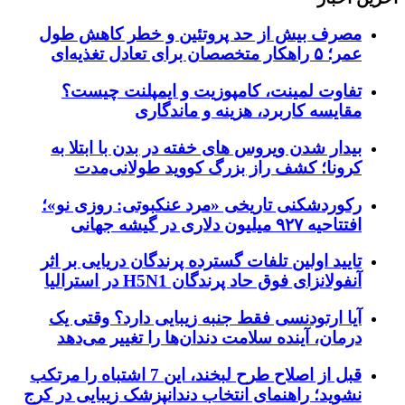
مصرف بیش از حد پروتئین و خطر کاهش طول
عمر؛ ۵ راهکار متخصصان برای تعادل تغذیه‌ای
تفاوت لمینت، کامپوزیت و ایمپلنت چیست؟
مقایسه کاربرد، هزینه و ماندگاری
بیدار شدن ویروس‌ های خفته در بدن با ابتلا به
کرونا؛ کشف راز بزرگ کووید طولانی‌مدت
رکوردشکنی تاریخی «مرد عنکبوتی: روزی نو»؛
افتتاحیه ۹۲۷ میلیون دلاری در گیشه جهانی
تایید اولین تلفات گسترده پرندگان دریایی بر اثر
آنفولانزای فوق حاد پرندگان H5N1 در استرالیا
آیا ارتودنسی فقط جنبه زیبایی دارد؟ وقتی یک
درمان، آینده سلامت دندان‌ها را تغییر می‌دهد
قبل از اصلاح طرح لبخند، این 7 اشتباه را مرتکب
نشوید؛ راهنمای انتخاب دندانپزشک زیبایی در کرج