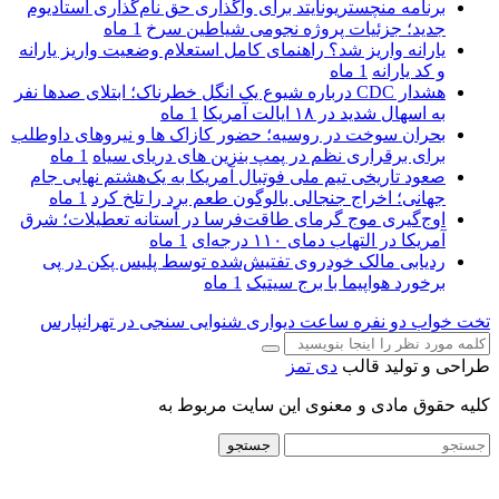
برنامه منچستریونایتد برای واگذاری حق نام‌گذاری استادیوم
جدید؛ جزئیات پروژه نجومی شیاطین سرخ
1 ماه
یارانه واریز شد؟ راهنمای کامل استعلام وضعیت واریز یارانه
و کد یارانه
1 ماه
هشدار CDC درباره شیوع یک انگل خطرناک؛ ابتلای صدها نفر
به اسهال شدید در ۱۸ ایالت آمریکا
1 ماه
بحران سوخت در روسیه؛ حضور کازاک‌ ها و نیروهای داوطلب
برای برقراری نظم در پمپ بنزین‌ های دریای سیاه
1 ماه
صعود تاریخی تیم ملی فوتبال آمریکا به یک‌هشتم نهایی جام
جهانی؛ اخراج جنجالی بالوگون طعم برد را تلخ کرد
1 ماه
اوج‌گیری موج گرمای طاقت‌فرسا در آستانه تعطیلات؛ شرق
آمریکا در التهاب دمای ۱۱۰ درجه‌ای
1 ماه
ردیابی مالک خودروی تفتیش‌شده توسط پلیس پکن در پی
برخورد هواپیما با برج سیتیک
1 ماه
تخت خواب دو نفره
ساعت دیواری
شنوایی سنجی در تهرانپارس
طراحی و تولید قالب
دی تمز
کلیه حقوق مادی و معنوی این سایت مربوط به
جستجو