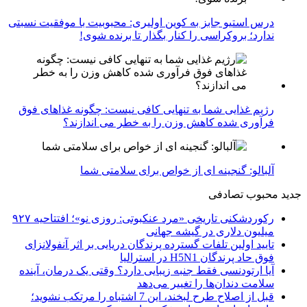
درس استیو جابز به کوین اولیری: محبوبیت با موفقیت نسبتی
ندارد؛ بروکراسی را کنار بگذار تا برنده شوی!
رژیم غذایی شما به تنهایی کافی نیست: چگونه غذاهای فوق
فرآوری شده کاهش وزن را به خطر می اندازند؟
آلبالو: گنجینه ای از خواص برای سلامتی شما
جدید
محبوب
تصادفی
رکوردشکنی تاریخی «مرد عنکبوتی: روزی نو»؛ افتتاحیه ۹۲۷
میلیون دلاری در گیشه جهانی
تایید اولین تلفات گسترده پرندگان دریایی بر اثر آنفولانزای
فوق حاد پرندگان H5N1 در استرالیا
آیا ارتودنسی فقط جنبه زیبایی دارد؟ وقتی یک درمان، آینده
سلامت دندان‌ها را تغییر می‌دهد
قبل از اصلاح طرح لبخند، این 7 اشتباه را مرتکب نشوید؛