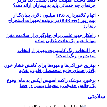
فقط کاشت ایمپلنت کافی نیست؛ یک مرکز
حرفه‌ای چه خدماتی باید به بیماران ارائه دهد؟
اتهام کلاهبرداری ۱۲.۵ میلیون دلاری بنیان‌گذار
بیت‌ریور (BitRiver) در پرونده تجهیزات استخراج
رمزارز
راهکار جدید علمی برای جلوگیری از سلامت مغز؛
تنها با تغییر یک عادت غذایی ساده
چرا انتخاب رنگ کامپوزیت مهم‌تر از انتخاب
سفیدترین رنگ است؟
بهترین خوراکی‌ها و میوه‌ها برای کاهش فشار خون
بالا؛ راهنمای جامع متخصصان قلب و تغذیه
برخورد موشک راکت اسپیس ایکس به ماه؛ وقوع
یک چالش حقوقی و محیط زیستی در فضا
سلامتی