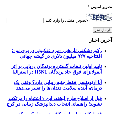
تصویر امنیتی
*
تصویر امنیتی را وارد کنید:
آخرین اخبار
رکوردشکنی تاریخی «مرد عنکبوتی: روزی نو»؛
افتتاحیه ۹۲۷ میلیون دلاری در گیشه جهانی
تایید اولین تلفات گسترده پرندگان دریایی بر اثر
آنفولانزای فوق حاد پرندگان H5N1 در استرالیا
آیا ارتودنسی فقط جنبه زیبایی دارد؟ وقتی یک
درمان، آینده سلامت دندان‌ها را تغییر می‌دهد
قبل از اصلاح طرح لبخند، این 7 اشتباه را مرتکب
نشوید؛ راهنمای انتخاب دندانپزشک زیبایی در کرج