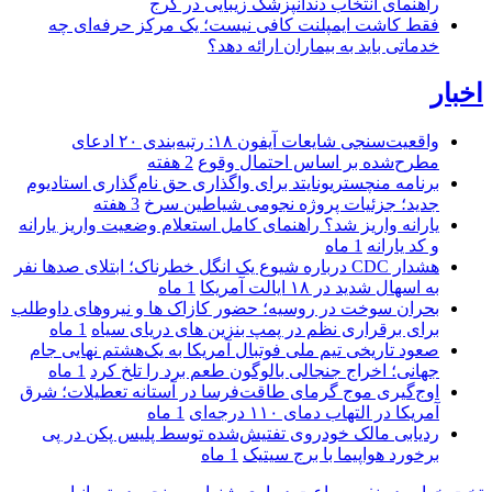
راهنمای انتخاب دندانپزشک زیبایی در کرج
فقط کاشت ایمپلنت کافی نیست؛ یک مرکز حرفه‌ای چه
خدماتی باید به بیماران ارائه دهد؟
اخبار
واقعیت‌سنجی شایعات آیفون ۱۸: رتبه‌بندی ۲۰ ادعای
مطرح‌شده بر اساس احتمال وقوع
2 هفته
برنامه منچستریونایتد برای واگذاری حق نام‌گذاری استادیوم
جدید؛ جزئیات پروژه نجومی شیاطین سرخ
3 هفته
یارانه واریز شد؟ راهنمای کامل استعلام وضعیت واریز یارانه
و کد یارانه
1 ماه
هشدار CDC درباره شیوع یک انگل خطرناک؛ ابتلای صدها نفر
به اسهال شدید در ۱۸ ایالت آمریکا
1 ماه
بحران سوخت در روسیه؛ حضور کازاک‌ ها و نیروهای داوطلب
برای برقراری نظم در پمپ بنزین‌ های دریای سیاه
1 ماه
صعود تاریخی تیم ملی فوتبال آمریکا به یک‌هشتم نهایی جام
جهانی؛ اخراج جنجالی بالوگون طعم برد را تلخ کرد
1 ماه
اوج‌گیری موج گرمای طاقت‌فرسا در آستانه تعطیلات؛ شرق
آمریکا در التهاب دمای ۱۱۰ درجه‌ای
1 ماه
ردیابی مالک خودروی تفتیش‌شده توسط پلیس پکن در پی
برخورد هواپیما با برج سیتیک
1 ماه