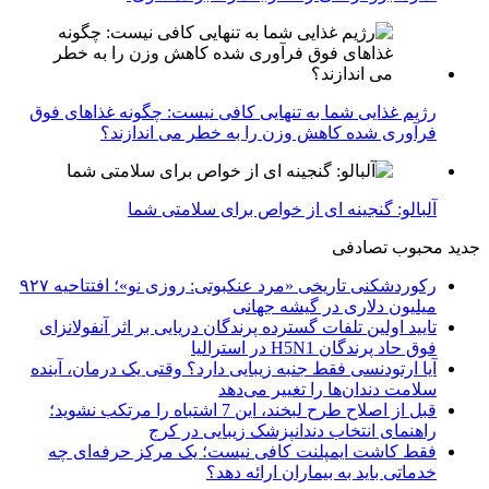
رژیم غذایی شما به تنهایی کافی نیست: چگونه غذاهای فوق
فرآوری شده کاهش وزن را به خطر می اندازند؟
آلبالو: گنجینه ای از خواص برای سلامتی شما
جدید
محبوب
تصادفی
رکوردشکنی تاریخی «مرد عنکبوتی: روزی نو»؛ افتتاحیه ۹۲۷
میلیون دلاری در گیشه جهانی
تایید اولین تلفات گسترده پرندگان دریایی بر اثر آنفولانزای
فوق حاد پرندگان H5N1 در استرالیا
آیا ارتودنسی فقط جنبه زیبایی دارد؟ وقتی یک درمان، آینده
سلامت دندان‌ها را تغییر می‌دهد
قبل از اصلاح طرح لبخند، این 7 اشتباه را مرتکب نشوید؛
راهنمای انتخاب دندانپزشک زیبایی در کرج
فقط کاشت ایمپلنت کافی نیست؛ یک مرکز حرفه‌ای چه
خدماتی باید به بیماران ارائه دهد؟