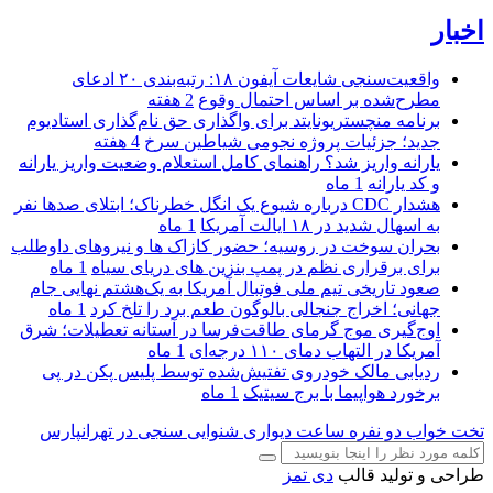
اخبار
واقعیت‌سنجی شایعات آیفون ۱۸: رتبه‌بندی ۲۰ ادعای
مطرح‌شده بر اساس احتمال وقوع
2 هفته
برنامه منچستریونایتد برای واگذاری حق نام‌گذاری استادیوم
جدید؛ جزئیات پروژه نجومی شیاطین سرخ
4 هفته
یارانه واریز شد؟ راهنمای کامل استعلام وضعیت واریز یارانه
و کد یارانه
1 ماه
هشدار CDC درباره شیوع یک انگل خطرناک؛ ابتلای صدها نفر
به اسهال شدید در ۱۸ ایالت آمریکا
1 ماه
بحران سوخت در روسیه؛ حضور کازاک‌ ها و نیروهای داوطلب
برای برقراری نظم در پمپ بنزین‌ های دریای سیاه
1 ماه
صعود تاریخی تیم ملی فوتبال آمریکا به یک‌هشتم نهایی جام
جهانی؛ اخراج جنجالی بالوگون طعم برد را تلخ کرد
1 ماه
اوج‌گیری موج گرمای طاقت‌فرسا در آستانه تعطیلات؛ شرق
آمریکا در التهاب دمای ۱۱۰ درجه‌ای
1 ماه
ردیابی مالک خودروی تفتیش‌شده توسط پلیس پکن در پی
برخورد هواپیما با برج سیتیک
1 ماه
تخت خواب دو نفره
ساعت دیواری
شنوایی سنجی در تهرانپارس
طراحی و تولید قالب
دی تمز