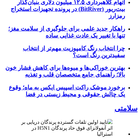
اتهام کلاهبرداری ۱۲.۵ میلیون دلاری بنیان‌گذار
بیت‌ریور (BitRiver) در پرونده تجهیزات استخراج
رمزارز
راهکار جدید علمی برای جلوگیری از سلامت مغز؛
تنها با تغییر یک عادت غذایی ساده
چرا انتخاب رنگ کامپوزیت مهم‌تر از انتخاب
سفیدترین رنگ است؟
بهترین خوراکی‌ها و میوه‌ها برای کاهش فشار خون
بالا؛ راهنمای جامع متخصصان قلب و تغذیه
برخورد موشک راکت اسپیس ایکس به ماه؛ وقوع
یک چالش حقوقی و محیط زیستی در فضا
سلامتی