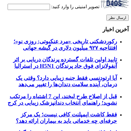
تصویر امنیتی را وارد کنید:
آخرین اخبار
رکوردشکنی تاریخی «مرد عنکبوتی: روزی نو»؛
افتتاحیه ۹۲۷ میلیون دلاری در گیشه جهانی
تایید اولین تلفات گسترده پرندگان دریایی بر اثر
آنفولانزای فوق حاد پرندگان H5N1 در استرالیا
آیا ارتودنسی فقط جنبه زیبایی دارد؟ وقتی یک
درمان، آینده سلامت دندان‌ها را تغییر می‌دهد
قبل از اصلاح طرح لبخند، این 7 اشتباه را مرتکب
نشوید؛ راهنمای انتخاب دندانپزشک زیبایی در کرج
فقط کاشت ایمپلنت کافی نیست؛ یک مرکز
حرفه‌ای چه خدماتی باید به بیماران ارائه دهد؟