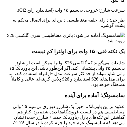
می‌شود.
سرعت شارژ: خروجی بی‌سیم ۱۵ وات (استاندارد رایج Qi2).
طراحی: دارای حلقه مغناطیسی دایره‌ای برای اتصال محکم به
پشت گوشی.
یک نکته فنی: ۱۵ وات برای اولترا کم نیست
شایعات می‌گویند که گلکسی S26 اولترا ممکن است از شارژ
بی‌سیم ۲۵ واتی پشتیبانی کند. اگر این‌طور باشد، این پاوربانک ۱۵
واتی شاید نتواند از حداکثر سرعت مدل «اولترا» استفاده کند، اما
برای مدل‌های S26 استاندارد و S26 پلاس گزینه‌ای عالی و کاملاً
هماهنگ خواهد بود.
سامسونگ؛ آماده برای آینده
علاوه بر این پاوربانک، اخیراً یک شارژر دیواری بی‌سیم ۲۵ واتی
مغناطیسی هم در لیست فروشگاه‌ها دیده شده بود. کنار هم
گذاشتن این تکه‌های پازل (پاوربانک جدید + شارژر جدید) نشان
می‌دهد که سامسونگ عزم خود را جزم کرده تا در سال ۲۰۲۶،