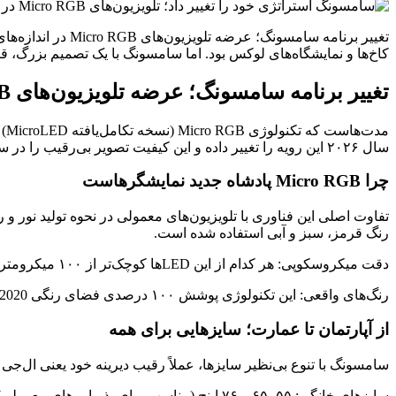
کاخ‌ها و نمایشگاه‌های لوکس بود. اما سامسونگ با یک تصمیم بزرگ، قصد دارد در سال ۲۰۲۶ این رویه را تغییر داده و 
تغییر برنامه سامسونگ؛ عرضه تلویزیون‌های Micro RGB در اندازه‌های گوناگون
مد
سال ۲۰۲۶ این رویه را تغییر داده و این کیفیت تصویر بی‌رقیب را در سایزهای استاندارد به خانه‌های ما بیاورد.
چرا Micro RGB پادشاه جدید نمایشگرهاست
رنگ قرمز، سبز و آبی استفاده شده است.
دقت میکروسکوپی: هر کدام از این LEDها کوچک‌تر از ۱۰۰ میکرومتر (حتی نازک‌تر از موی انسان) هستند.
رنگ‌های واقعی: این تکنولوژی پوشش ۱۰۰ درصدی فضای رنگی BT.2020 را فراهم می‌کند که به معنای مشاهده دقیق‌ترین رنگ‌هایی است که چشم انسان قادر به درک آن‌هاست.
از آپارتمان تا عمارت؛ سایزهایی برای همه
سامسونگ با تنوع بی‌نظیر سایزها، عملاً رقیب دیرینه خود یعنی ال‌جی را به چال
سایزهای خانگی: ۵۵، ۶۵ و ۷۶ اینچ (مناسب برای پذیرایی‌های معمولی).