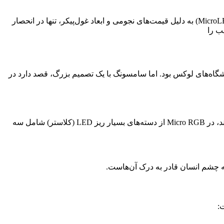
تغییر برنامه سامسونگ؛ عرضه تلویزیون‌های Micro RGB در اندازه‌های گوناگون مدت‌هاست که تکنولوژی Micro RGB (نسخه تکامل‌یافته MicroLED) به دلیل قیمت‌های نجومی و ابعاد غول‌پیکر، تنها در انحصار
ر، تنها در انحصار کاخ‌ها و نمایشگاه‌های لوکس بود. اما سامسونگ با یک تصمیم بزرگ، قصد دارد در
تفاوت اصلی این فناوری با تلویزیون‌های معمولی در نحوه تولید نور و رنگ است. در حالی که مدل‌های فعلی از فیلترهای رنگی استفاده می‌کنند، در Micro RGB از دسته‌های بسیار ریز LED (کلاستر) شامل سه