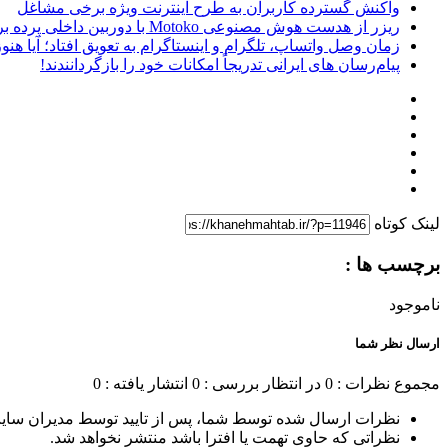
واکنش گسترده کاربران به طرح اینترنت ویژه برخی مشاغل
ریزر از هدست هوش مصنوعی Motoko با دوربین داخلی پرده برداشت
زمان وصل واتساپ، تلگرام و اینستاگرام به تعویق افتاد؛ آیا هنوز 
پیام‌رسان‌ های ایرانی تدریجاً امکانات خود را بازگردانندند!
لینک کوتاه
برچسب ها :
ناموجود
ارسال نظر شما
مجموع نظرات : 0
در انتظار بررسی : 0
انتشار یافته : 0
نظرات ارسال شده توسط شما، پس از تایید توسط مدیران سای
نظراتی که حاوی تهمت یا افترا باشد منتشر نخواهد شد.