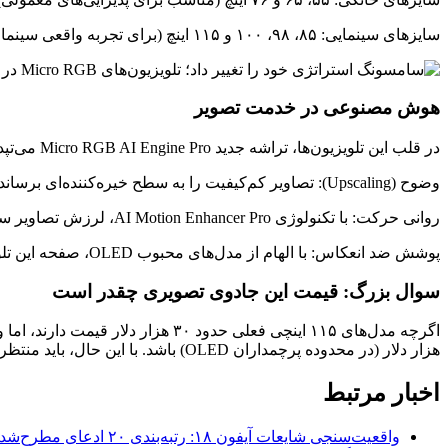
سایزهای سینمایی: ۸۵، ۹۸، ۱۰۰ و ۱۱۵ اینچ (برای تجربه واقعی سینما در خانه).
هوش مصنوعی در خدمت تصویر
در قلب این تلویزیون‌ها، تراشه جدید Micro RGB AI Engine Pro می‌تپد. این پردازنده با تکیه بر هوش مصنوعی، فریم‌به‌فریم تصویر را تحلیل می‌کند تا:
وضوح (Upscaling): تصاویر کم‌کیفیت را به سطح خیره‌کننده‌ای برساند.
روانی حرکت: با تکنولوژی AI Motion Enhancer Pro، لرزش تصاویر سریع را حذف کند.
پوشش ضد انعکاس: با الهام از مدل‌های محبوب OLED، صفحه این تلویزیون‌ها به گونه‌ای طراحی شده که نور محیط مانع تماشای تصویر نشود.
سوال بزرگ: قیمت این جادوی تصویری چقدر است
هزار دلار (در محدوده پرچمداران OLED) باشد. با این حال، باید منتظر ماند و دید سامسونگ در سال ۲۰۲۶ چه برچسب قیمتی روی این شاهکارها می‌زند.
اخبار مرتبط
واقعیت‌سنجی شایعات آیفون ۱۸: رتبه‌بندی ۲۰ ادعای مطرح‌شده بر اساس احتمال وقوع