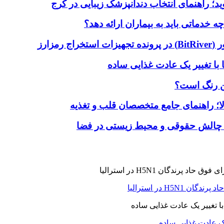
دماتی باید به بیماران ارائه دهد؟
با تغییر یک عادت غذایی ساده
ین رنگ است؟
لا؛ راهنمای جامع متخصصان قلب و تغذیه
 چالش حقوقی و محیط زیستی در فضا
H5N در استرالیا
یک عادت غذایی ساده