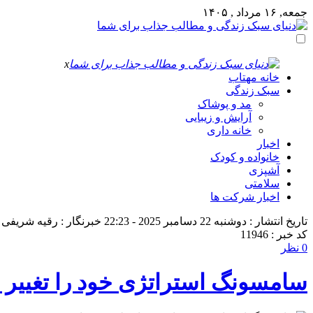
جمعه, ۱۶ مرداد , ۱۴۰۵
x
خانه مهتاب
سبک زندگی
مد و پوشاک
آرایش و زیبایی
خانه داری
اخبار
خانواده و کودک
آشپزی
سلامتی
اخبار شرکت ها
تاریخ انتشار : دوشنبه 22 دسامبر 2025 - 22:23
خبرنگار : رقیه شریفی
کد خبر : 11946
0 نظر
سامسونگ استراتژی خود را تغییر داد؛ تلویزیون‌های Micro RGB در