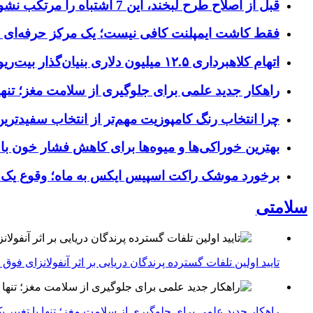
قبل از اصلاح طرح لبخند، این 7 اشتباه را مرتکب نشوید؛ راهنمای انتخاب دندانپزشک زیبایی در کرج
فقط کاشت ایمپلنت کافی نیست؛ یک مرکز حرفه‌ای چه خ
اتهام کلاهبرداری ۱۲.۵ میلیون دلاری بنیان‌گذار بیت‌ریور (BitRiver) در پرونده تجهیزات استخراج رمزارز
راهکار جدید علمی برای جلوگیری از سلامت مغز؛ تنها 
چرا انتخاب رنگ کامپوزیت مهم‌تر از انتخاب سفیدتر
بهترین خوراکی‌ها و میوه‌ها برای کاهش فشار خون با
برخورد موشک راکت اسپیس ایکس به ماه؛ وقوع یک
سلامتی
تایید اولین تلفات گسترده پرندگان دریایی بر اثر آنفولانزای فوق حاد پرندگان 1
راهکار جدید علمی برای جلوگیری از سلامت مغز؛ تنها با تغییر 