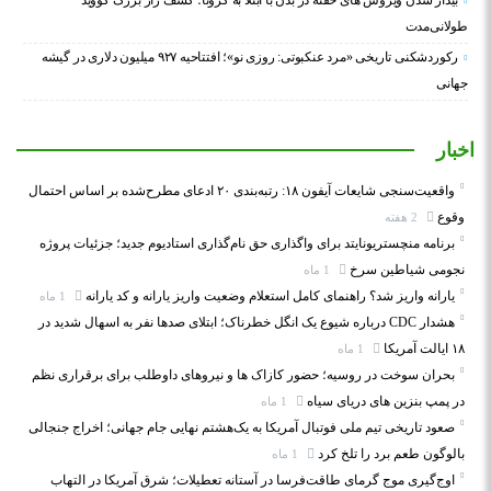
بیدار شدن ویروس‌ های خفته در بدن با ابتلا به کرونا؛ کشف راز بزرگ کووید
طولانی‌مدت
رکوردشکنی تاریخی «مرد عنکبوتی: روزی نو»؛ افتتاحیه ۹۲۷ میلیون دلاری در گیشه
جهانی
اخبار
واقعیت‌سنجی شایعات آیفون ۱۸: رتبه‌بندی ۲۰ ادعای مطرح‌شده بر اساس احتمال
وقوع
2 هفته
برنامه منچستریونایتد برای واگذاری حق نام‌گذاری استادیوم جدید؛ جزئیات پروژه
نجومی شیاطین سرخ
1 ماه
یارانه واریز شد؟ راهنمای کامل استعلام وضعیت واریز یارانه و کد یارانه
1 ماه
هشدار CDC درباره شیوع یک انگل خطرناک؛ ابتلای صدها نفر به اسهال شدید در
۱۸ ایالت آمریکا
1 ماه
بحران سوخت در روسیه؛ حضور کازاک‌ ها و نیروهای داوطلب برای برقراری نظم
در پمپ بنزین‌ های دریای سیاه
1 ماه
صعود تاریخی تیم ملی فوتبال آمریکا به یک‌هشتم نهایی جام جهانی؛ اخراج جنجالی
بالوگون طعم برد را تلخ کرد
1 ماه
اوج‌گیری موج گرمای طاقت‌فرسا در آستانه تعطیلات؛ شرق آمریکا در التهاب