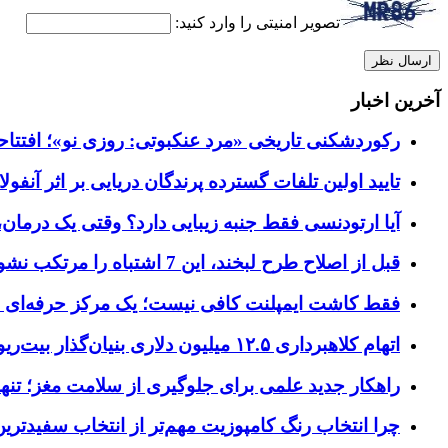
تصویر امنیتی را وارد کنید:
آخرین اخبار
رکوردشکنی تاریخی «مرد عنکبوتی: روزی نو»؛ افتتاحیه ۹۲۷ میلیون دلاری در گیشه ج
تایید اولین تلفات گسترده پرندگان دریایی بر اثر آنفولانزای فوق ح
آیا ارتودنسی فقط جنبه زیبایی دارد؟ وقتی یک درمان، 
قبل از اصلاح طرح لبخند، این 7 اشتباه را مرتکب نشوید؛ راهنمای انتخاب دندانپزشک زیبایی در کرج
فقط کاشت ایمپلنت کافی نیست؛ یک مرکز حرفه‌ای چه خ
اتهام کلاهبرداری ۱۲.۵ میلیون دلاری بنیان‌گذار بیت‌ریور (BitRiver) در پرونده تجهیزات استخراج رمزارز
راهکار جدید علمی برای جلوگیری از سلامت مغز؛ تنها 
چرا انتخاب رنگ کامپوزیت مهم‌تر از انتخاب سفیدتر