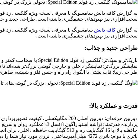
به گزارش کافه دانش سامسونگ با معرفی نسخه ویژه گلکسی زد فولد، یک 
سخت‌افزاری نیز بهبودهای چشمگیری داشته است. طراحی جدید و جذاب: باریک‌تر و سبک‌تر
به گزارش
کافه دانش
سامسونگ با معرفی نسخه ویژه گلکسی زد فولد، یک
سخت‌افزاری نیز بهبودهای چشمگیری داشته است.
طراحی جدید و جذاب:
باریک‌تر و سبک‌تر: گلکسی زد فولد Special Edition با ضخامت کمتر و وزن پایین‌تر، تجربه استفاده بهتری را ارائه می‌دهد.
نمایشگر بزرگ‌تر: نمایشگر داخلی و خارجی گوشی بزرگ‌تر شده‌اند تا ت
طراحی زیبا: قاب پشتی با الگوی راه راه و جنس فلز و شیشه، ظاه
قدرت و عملکرد بالا:
دوربین حرفه‌ای: دوربین اصلی 200 مگاپیکسلی، کیفیت تصویربرداری را به سطح جدیدی ارتقا داده است.
پردازنده قدرتمند: تراشه اسنپدراگون 8 نسل 3، عملکرد روان و سریع گوشی را تضمین می‌کند.
حافظه بالا: با 16 گیگابایت رم و 512 گیگابایت حافظه داخلی، برای انجام هر کاری آماده است.
باتری با دوام: باتری 4272 میلی‌آمپرساعتی، انرژی مورد نیاز شما را در طول روز تأمین می‌کند.