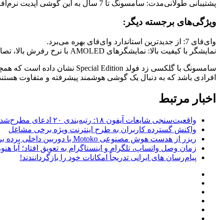
پشتیبانی طولانی‌مدت: سامسونگ تا 7 سال به این گوشی آپدیت نرم‌افزاری ارائه خواهد داد.
ویژگی‌های برجسته دیگر:
وای‌فای 7: از جدیدترین استاندارد وای‌فای بهره می‌برد.
نمایشگر با کیفیت بالا: نمایشگرهای AMOLED با نرخ رفرش بالا، تصاویری زنده و روان را ارائه می‌دهند.
سامسونگ با گلکسی زد فولد ion
افرادی باشد که به دنبال یک گوشی هوشمند پیشرفته و متفاوت هستند
اخبار مرتبط
واقعیت‌سنجی شایعات آیفون ۱۸: رتبه‌بندی ۲۰ ادعای مطرح‌شده بر اساس احتمال وقوع
واکنش گسترده کاربران به طرح اینترنت ویژه برخی مشاغل
ریزر از هدست هوش مصنوعی Motoko با دوربین داخلی پرده برداشت
زمان وصل واتساپ، تلگرام و اینستاگرام به تعویق افتاد؛ آیا هنوز 
پیام‌رسان‌ های ایرانی تدریجاً امکانات خود را بازگردانندند!