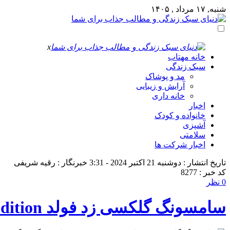
شنبه, ۱۷ مرداد , ۱۴۰۵
x
خانه مهتاب
سبک زندگی
مد و پوشاک
آرایش و زیبایی
خانه داری
اخبار
خانواده و کودک
آشپزی
سلامتی
اخبار شرکت ها
تاریخ انتشار : دوشنبه 21 اکتبر 2024 - 3:31
خبرنگار : رقیه شریفی
کد خبر : 8277
0 نظر
سامسونگ گلکسی زد فولد Special Edition: تحولی بزرگ در گوشی‌های تاشو