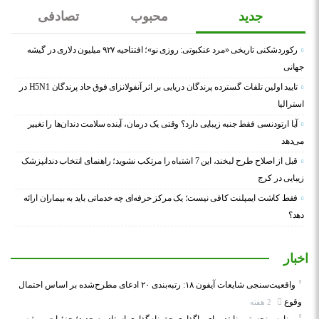
جدید
محبوب
تصادفی
رکوردشکنی تاریخی «مرد عنکبوتی: روزی نو»؛ افتتاحیه ۹۲۷ میلیون دلاری در گیشه
جهانی
تایید اولین تلفات گسترده پرندگان دریایی بر اثر آنفولانزای فوق حاد پرندگان H5N1 در
استرالیا
آیا ارتودنسی فقط جنبه زیبایی دارد؟ وقتی یک درمان، آینده سلامت دندان‌ها را تغییر
می‌دهد
قبل از اصلاح طرح لبخند، این 7 اشتباه را مرتکب نشوید؛ راهنمای انتخاب دندانپزشک
زیبایی در کرج
فقط کاشت ایمپلنت کافی نیست؛ یک مرکز حرفه‌ای چه خدماتی باید به بیماران ارائه
دهد؟
اخبار
واقعیت‌سنجی شایعات آیفون ۱۸: رتبه‌بندی ۲۰ ادعای مطرح‌شده بر اساس احتمال
وقوع
2 هفته