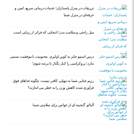
تزریقات در منزل پاسداران؛ خدمات درمانی سریع، ایمن و
حرفه‌ای در منزل شما
مبل راحتی و سلامت بدن؛ انتخابی که فراتر از زیبایی است
درس استیو جابز به کوین اولیری: محبوبیت با موفقیت نسبتی
ندارد؛ بروکراسی را کنار بگذار تا برنده شوی!
رژیم غذایی شما به تنهایی کافی نیست: چگونه غذاهای فوق
فرآوری شده کاهش وزن را به خطر می اندازند؟
آلبالو: گنجینه ای از خواص برای سلامتی شما