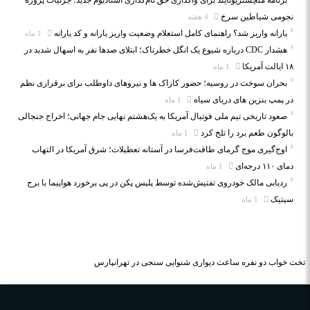
برنامه منچستریونایتد برای واگذاری حق نام‌گذاری استادیوم جدید؛ جزئیات پروژه
نجومی شیاطین سرخ
4 هفته
یارانه واریز شد؟ راهنمای کامل استعلام وضعیت واریز یارانه و کد یارانه
1 ماه
هشدار CDC درباره شیوع یک انگل خطرناک؛ ابتلای صدها نفر به اسهال شدید در
۱۸ ایالت آمریکا
1 ماه
بحران سوخت در روسیه؛ حضور کازاک‌ ها و نیروهای داوطلب برای برقراری نظم
در پمپ بنزین‌ های دریای سیاه
1 ماه
صعود تاریخی تیم ملی فوتبال آمریکا به یک‌هشتم نهایی جام جهانی؛ اخراج جنجالی
بالوگون طعم برد را تلخ کرد
1 ماه
اوج‌گیری موج گرمای طاقت‌فرسا در آستانه تعطیلات؛ شرق آمریکا در التهاب
دمای ۱۱۰ درجه‌ای
1 ماه
ردیابی مالک خودروی تفتیش‌شده توسط پلیس پکن در پی برخورد هواپیما با برج
سیتیک
1 ماه
تخت خواب دو نفره
ساعت دیواری
شنوایی سنجی در تهرانپارس