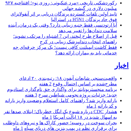
رکوردشکنی تاریخی «مرد عنکبوتی: روزی نو»؛ افتتاحیه ۹۲۷
میلیون دلاری در گیشه جهانی
تایید اولین تلفات گسترده پرندگان دریایی بر اثر آنفولانزای
فوق حاد پرندگان H5N1 در استرالیا
آیا ارتودنسی فقط جنبه زیبایی دارد؟ وقتی یک درمان، آینده
سلامت دندان‌ها را تغییر می‌دهد
قبل از اصلاح طرح لبخند، این 7 اشتباه را مرتکب نشوید؛
راهنمای انتخاب دندانپزشک زیبایی در کرج
فقط کاشت ایمپلنت کافی نیست؛ یک مرکز حرفه‌ای چه
خدماتی باید به بیماران ارائه دهد؟
اخبار
واقعیت‌سنجی شایعات آیفون ۱۸: رتبه‌بندی ۲۰ ادعای
مطرح‌شده بر اساس احتمال وقوع
2 هفته
برنامه منچستریونایتد برای واگذاری حق نام‌گذاری استادیوم
جدید؛ جزئیات پروژه نجومی شیاطین سرخ
3 هفته
یارانه واریز شد؟ راهنمای کامل استعلام وضعیت واریز یارانه
و کد یارانه
1 ماه
هشدار CDC درباره شیوع یک انگل خطرناک؛ ابتلای صدها نفر
به اسهال شدید در ۱۸ ایالت آمریکا
1 ماه
بحران سوخت در روسیه؛ حضور کازاک‌ ها و نیروهای داوطلب
برای برقراری نظم در پمپ بنزین‌ های دریای سیاه
1 ماه