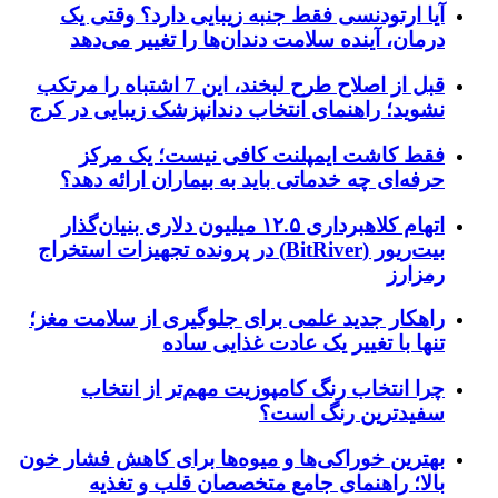
آیا ارتودنسی فقط جنبه زیبایی دارد؟ وقتی یک
درمان، آینده سلامت دندان‌ها را تغییر می‌دهد
قبل از اصلاح طرح لبخند، این 7 اشتباه را مرتکب
نشوید؛ راهنمای انتخاب دندانپزشک زیبایی در کرج
فقط کاشت ایمپلنت کافی نیست؛ یک مرکز
حرفه‌ای چه خدماتی باید به بیماران ارائه دهد؟
اتهام کلاهبرداری ۱۲.۵ میلیون دلاری بنیان‌گذار
بیت‌ریور (BitRiver) در پرونده تجهیزات استخراج
رمزارز
راهکار جدید علمی برای جلوگیری از سلامت مغز؛
تنها با تغییر یک عادت غذایی ساده
چرا انتخاب رنگ کامپوزیت مهم‌تر از انتخاب
سفیدترین رنگ است؟
بهترین خوراکی‌ها و میوه‌ها برای کاهش فشار خون
بالا؛ راهنمای جامع متخصصان قلب و تغذیه