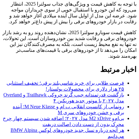
با توجه به کاهش قیمت و ویژگی‌های جذاب سولترا 2025، انتظار
می‌رود که این خودرو با استقبال خوبی از سوی خریداران مواجه
شود. عرضه این مدل از اوایل سال آینده میلادی آغاز خواهد شد و
رقابت در بازار خودروهای برقی را بیش از پیش داغ‌تر خواهد کرد.
کاهش قیمت سوبارو سولترا 2025، نشان‌دهنده روند رو به رشد بازار
خودروهای برقی و رقابت شدید بین خودروسازان است. این تحولات،
نه تنها به نفع محیط زیست است، بلکه به مصرف‌کنندگان نیز این
امکان را می‌دهد تا از خودروهای برقی با قیمت‌های مناسب‌تر
بهره‌مند شوند.
اخبار مرتبط
فرصت طلایی برای خرید شاسی‌بلند برقی؛ تخفیف استثنایی
۲۵ هزار دلاری برای محصولات پولستار!
بازگشت قدرتمندانه جیپ گرند چروکی Trailhawk و Overland
مدل ۲۰۲۷ با موتور جدید هوریکین ۴
رونمایی از کانسپت انقلابی ب ام و M Neue Klasse؛ آینده
برقی و خشن خودروهای سری M
بی‌ام‌و M2 xDrive مدل ۲۰۲۷؛ اضافه شدن سیستم چهار چرخ
محرک بدون از دست دادن اصالت دریفت
هر آنچه درباره نسل جدید خودروهای لوکس BMW Alpina
می‌دانیم