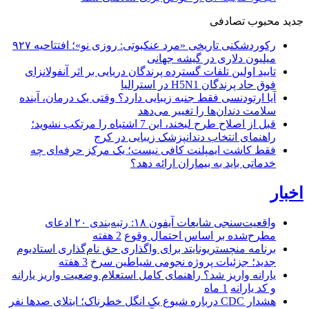
جدید
محبوب
تصادفی
رکوردشکنی تاریخی «مرد عنکبوتی: روزی نو»؛ افتتاحیه ۹۲۷
میلیون دلاری در گیشه جهانی
تایید اولین تلفات گسترده پرندگان دریایی بر اثر آنفولانزای
فوق حاد پرندگان H5N1 در استرالیا
آیا ارتودنسی فقط جنبه زیبایی دارد؟ وقتی یک درمان، آینده
سلامت دندان‌ها را تغییر می‌دهد
قبل از اصلاح طرح لبخند، این 7 اشتباه را مرتکب نشوید؛
راهنمای انتخاب دندانپزشک زیبایی در کرج
فقط کاشت ایمپلنت کافی نیست؛ یک مرکز حرفه‌ای چه
خدماتی باید به بیماران ارائه دهد؟
اخبار
واقعیت‌سنجی شایعات آیفون ۱۸: رتبه‌بندی ۲۰ ادعای
مطرح‌شده بر اساس احتمال وقوع
2 هفته
برنامه منچستریونایتد برای واگذاری حق نام‌گذاری استادیوم
جدید؛ جزئیات پروژه نجومی شیاطین سرخ
3 هفته
یارانه واریز شد؟ راهنمای کامل استعلام وضعیت واریز یارانه
و کد یارانه
1 ماه
هشدار CDC درباره شیوع یک انگل خطرناک؛ ابتلای صدها نفر