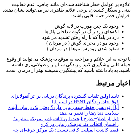
علاوه بر عوامل خطر شناخته شده‌ای مانند چاقی، عدم فعالیت
بدنی و سیگار کشیدن، برخی علائم ظاهری نیز می‌توانند نشان دهنده
افزایش خطر حمله قلبی باشند:
وجود یک چین مورب در لاله گوش
لکه‌های زرد رنگ در گوشه داخلی پلک‌ها
درد در پاها که با راه رفتن تشدید می‌شود
وجود مو در مجرای گوش ( در مردان )
سفید شدن زودرس موها ( در مردان )
با توجه به این علائم و مراجعه به موقع به پزشک می‌توانید از وقوع
حمله قلبی پیشگیری کنید و زندگی سالم‌تر و طولانی‌تری داشته
باشید. به یاد داشته باشید که پیشگیری همیشه بهتر از درمان است.
اخبار مرتبط
تایید اولین تلفات گسترده پرندگان دریایی بر اثر آنفولانزای
فوق حاد پرندگان H5N1 در استرالیا
آیا ارتودنسی فقط جنبه زیبایی دارد؟ وقتی یک درمان، آینده
سلامت دندان‌ها را تغییر می‌دهد
قبل از اصلاح طرح لبخند، این 7 اشتباه را مرتکب نشوید؛
راهنمای انتخاب دندانپزشک زیبایی در کرج
فقط کاشت ایمپلنت کافی نیست؛ یک مرکز حرفه‌ای چه