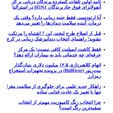
تایید اولین تلفات گسترده پرندگان دریایی بر اثر
آنفولانزای فوق حاد پرندگان H5N1 در استرالیا
آیا ارتودنسی فقط جنبه زیبایی دارد؟ وقتی یک
درمان، آینده سلامت دندان‌ها را تغییر می‌دهد
قبل از اصلاح طرح لبخند، این 7 اشتباه را مرتکب
نشوید؛ راهنمای انتخاب دندانپزشک زیبایی در کرج
فقط کاشت ایمپلنت کافی نیست؛ یک مرکز
حرفه‌ای چه خدماتی باید به بیماران ارائه دهد؟
اتهام کلاهبرداری ۱۲.۵ میلیون دلاری بنیان‌گذار
بیت‌ریور (BitRiver) در پرونده تجهیزات استخراج
رمزارز
راهکار جدید علمی برای جلوگیری از سلامت مغز؛
تنها با تغییر یک عادت غذایی ساده
چرا انتخاب رنگ کامپوزیت مهم‌تر از انتخاب
سفیدترین رنگ است؟