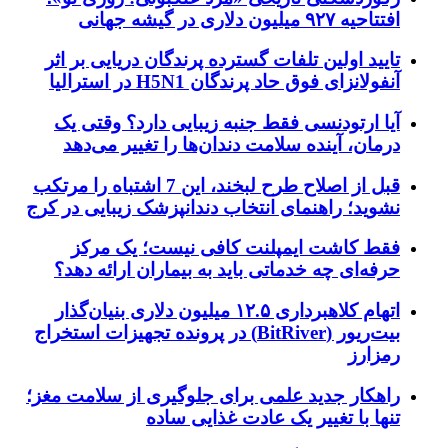
افتتاحیه ۹۲۷ میلیون دلاری در گیشه جهانی
تایید اولین تلفات گسترده پرندگان دریایی بر اثر
آنفولانزای فوق حاد پرندگان H5N1 در استرالیا
آیا ارتودنسی فقط جنبه زیبایی دارد؟ وقتی یک
درمان، آینده سلامت دندان‌ها را تغییر می‌دهد
قبل از اصلاح طرح لبخند، این 7 اشتباه را مرتکب
نشوید؛ راهنمای انتخاب دندانپزشک زیبایی در کرج
فقط کاشت ایمپلنت کافی نیست؛ یک مرکز
حرفه‌ای چه خدماتی باید به بیماران ارائه دهد؟
اتهام کلاهبرداری ۱۲.۵ میلیون دلاری بنیان‌گذار
بیت‌ریور (BitRiver) در پرونده تجهیزات استخراج
رمزارز
راهکار جدید علمی برای جلوگیری از سلامت مغز؛
تنها با تغییر یک عادت غذایی ساده