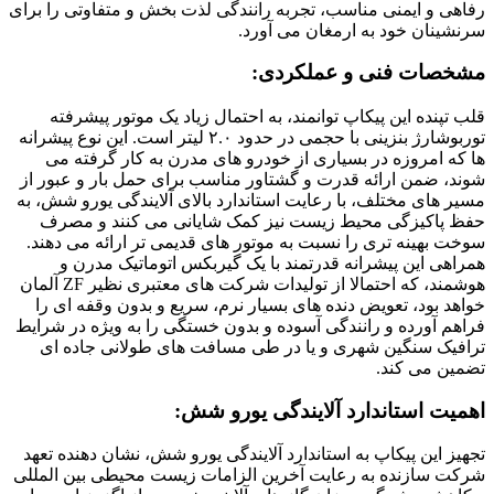
رفاهی و ایمنی مناسب، تجربه رانندگی لذت بخش و متفاوتی را برای
سرنشینان خود به ارمغان می آورد.
مشخصات فنی و عملکردی:
قلب تپنده این پیکاپ توانمند، به احتمال زیاد یک موتور پیشرفته
توربوشارژ بنزینی با حجمی در حدود ۲.۰ لیتر است. این نوع پیشرانه
ها که امروزه در بسیاری از خودرو های مدرن به کار گرفته می
شوند، ضمن ارائه قدرت و گشتاور مناسب برای حمل بار و عبور از
مسیر های مختلف، با رعایت استاندارد بالای آلایندگی یورو شش، به
حفظ پاکیزگی محیط زیست نیز کمک شایانی می کنند و مصرف
سوخت بهینه تری را نسبت به موتور های قدیمی تر ارائه می دهند.
همراهی این پیشرانه قدرتمند با یک گیربکس اتوماتیک مدرن و
هوشمند، که احتمالا از تولیدات شرکت های معتبری نظیر ZF آلمان
خواهد بود، تعویض دنده های بسیار نرم، سریع و بدون وقفه ای را
فراهم آورده و رانندگی آسوده و بدون خستگی را به ویژه در شرایط
ترافیک سنگین شهری و یا در طی مسافت های طولانی جاده ای
تضمین می کند.
اهمیت استاندارد آلایندگی یورو شش:
تجهیز این پیکاپ به استاندارد آلایندگی یورو شش، نشان دهنده تعهد
شرکت سازنده به رعایت آخرین الزامات زیست محیطی بین المللی