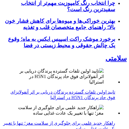
چرا انتخاب رنگ کامپوزیت مهم‌تر از انتخاب
سفیدترین رنگ است؟
بهترین خوراکی‌ها و میوه‌ها برای کاهش فشار خون
بالا؛ راهنمای جامع متخصصان قلب و تغذیه
برخورد موشک راکت اسپیس ایکس به ماه؛ وقوع
یک چالش حقوقی و محیط زیستی در فضا
سلامتی
تایید اولین تلفات گسترده پرندگان دریایی بر اثر آنفولانزای
فوق حاد پرندگان H5N1 در استرالیا
راهکار جدید علمی برای جلوگیری از سلامت مغز؛ تنها با تغییر
یک عادت غذایی ساده