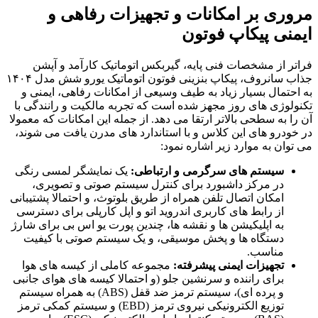
مروری بر امکانات و تجهیزات رفاهی و
ایمنی پیکاپ فوتون
فراتر از مشخصات فنی پایه، گیربکس اتوماتیک کارآمد و آپشن
جذاب سانروف، پیکاپ بنزینی فوتون اتوماتیک یورو شش مدل ۱۴۰۴
به احتمال بسیار زیاد به طیف وسیعی از امکانات رفاهی، ایمنی و
تکنولوژی های روز مجهز شده است که تجربه مالکیت و رانندگی با
آن را به سطحی بالاتر ارتقا می دهد. از جمله این امکانات که معمولا
در خودرو های این کلاس و با استاندارد های مدرن یافت می شوند،
می توان به موارد زیر اشاره نمود:
سیستم های سرگرمی و ارتباطی:
یک نمایشگر لمسی رنگی
در مرکز داشبورد برای کنترل سیستم صوتی و تصویری،
امکان اتصال تلفن همراه از طریق بلوتوث، و احتمالا پشتیبانی
از رابط های کاربری اندروید اتو و اپل کارپلی برای دسترسی
به اپلیکیشن ها و نقشه ها، چندین پورت یو اس بی برای شارژ
دستگاه ها و پخش موسیقی، و یک سیستم صوتی با کیفیت
مناسب.
تجهیزات ایمنی پیشرفته:
مجموعه کاملی از کیسه های هوا
برای راننده و سرنشین جلو (و احتمالا کیسه های هوای جانبی
و پرده ای)، سیستم ترمز ضد قفل (ABS) به همراه سیستم
توزیع الکترونیکی نیروی ترمز (EBD) و سیستم کمکی ترمز