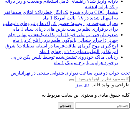
یارانه واریز شد؟ راهنمای کامل استعلام وضعیت واریز یارانه
و کد یارانه
4 هفته
هشدار CDC درباره شیوع یک انگل خطرناک؛ ابتلای صدها نفر
به اسهال شدید در ۱۸ ایالت آمریکا
1 ماه
بحران سوخت در روسیه؛ حضور کازاک‌ ها و نیروهای داوطلب
برای برقراری نظم در پمپ بنزین‌ های دریای سیاه
1 ماه
صعود تاریخی تیم ملی فوتبال آمریکا به یک‌هشتم نهایی جام
جهانی؛ اخراج جنجالی بالوگون طعم برد را تلخ کرد
1 ماه
اوج‌گیری موج گرمای طاقت‌فرسا در آستانه تعطیلات؛ شرق
آمریکا در التهاب دمای ۱۱۰ درجه‌ای
1 ماه
ردیابی مالک خودروی تفتیش‌شده توسط پلیس پکن در پی
برخورد هواپیما با برج سیتیک
1 ماه
تخت خواب دو نفره
ساعت دیواری
شنوایی سنجی در تهرانپارس
طراحی و تولید قالب
دی تمز
کلیه حقوق مادی و معنوی این سایت مربوط به
جستجو