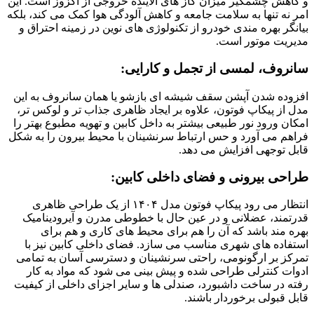
و کاهش چشمگیر میزان گاز های آلاینده خروجی از اگزوز است. این
امر نه تنها به سلامت جامعه و کاهش آلودگی هوا کمک می کند، بلکه
بیانگر بهره مندی خودرو از تکنولوژی های نوین در زمینه احتراق و
مدیریت موتور است.
سانروف، لمسی از تجمل و کارایی:
افزوده شدن آپشن سقف شیشه ای بازشو یا همان سانروف به این
مدل از پیکاپ فوتون، علاوه بر ایجاد ظاهری جذاب تر و لوکس تر،
امکان ورود نور طبیعی بیشتر به داخل کابین و تهویه مطبوع بهتر را
فراهم می آورد و حس ارتباط سرنشینان با محیط بیرون را به شکل
قابل توجهی افزایش می دهد.
طراحی بیرونی و فضای داخلی کابین:
انتظار می رود پیکاپ فوتون مدل ۱۴۰۴ از یک طراحی ظاهری
قدرتمند، عضلانی و در عین حال با خطوطی مدرن و آیرودینامیک
بهره مند باشد که آن را هم برای محیط های کاری و هم برای
استفاده های شهری مناسب می سازد. فضای داخلی کابین نیز با
تمرکز بر ارگونومی، راحتی سرنشینان و دسترسی آسان به تمامی
ادوات کنترلی طراحی شده و پیش بینی می شود که مواد به کار
رفته در ساخت داشبورد، صندلی ها و سایر اجزای داخلی از کیفیت
قابل قبولی برخوردار باشند.