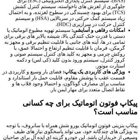
(BAS)، سیستم کنترل پایداری الکترونیکی (ESC) برای
جلوگیری از لغزش های ناخواسته، سیستم کنترل کشش
(TCS) برای بهبود چسبندگی در سطوح لغزنده، و به احتمال
زیاد سیستم کمک حرکتی در سربالایی (HSA) و سیستم
کنترل حرکت در سرازیری (HDC).
امکانات رفاهی و آسایشی:
سیستم تهویه مطبوع اتوماتیک یا
دستی با قدرت خنک کنندگی بالا، شیشه بالابر های برقی برای
تمامی در ها، آینه های جانبی با قابلیت تنظیم برقی و مجهز به
گرمکن، فرمان با قابلیت تنظیم ارتفاع و احتمالا عمق، با
روکش چرمی و مجهز به کلید های کنترل سیستم صوتی و
کروز کنترل، سیستم ورود بدون کلید (کی لس) و دکمه
استارت موتور.
ویژگی های کاربردی یک پیکاپ:
فضای بار وسیع و کاربردی در
قسمت عقب با پوشش مقاوم، قابلیت حمل بار استاندارد و
مناسب برای مصارف گوناگون، و احتمالا وجود قلاب ها و
نقاط اتصال متعدد برای مهار ایمن بار.
پیکاپ فوتون اتوماتیک برای چه کسانی
مناسب است؟
پیکاپ بنزینی فوتون اتوماتیک یورو شش همراه با سانروف، با توجه
به ویژگی های چندگانه خود، می تواند پاسخگوی نیاز های طیف
وسیعی از خریداران باشد. این خودرو گزینه ای ایده آل برای صاحبان