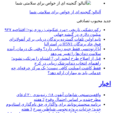
آلبالو: گنجینه ای از خواص برای سلامتی شما
جدید
محبوب
تصادفی
رکوردشکنی تاریخی «مرد عنکبوتی: روزی نو»؛ افتتاحیه ۹۲۷
میلیون دلاری در گیشه جهانی
تایید اولین تلفات گسترده پرندگان دریایی بر اثر آنفولانزای
فوق حاد پرندگان H5N1 در استرالیا
آیا ارتودنسی فقط جنبه زیبایی دارد؟ وقتی یک درمان، آینده
سلامت دندان‌ها را تغییر می‌دهد
قبل از اصلاح طرح لبخند، این 7 اشتباه را مرتکب نشوید؛
راهنمای انتخاب دندانپزشک زیبایی در کرج
فقط کاشت ایمپلنت کافی نیست؛ یک مرکز حرفه‌ای چه
خدماتی باید به بیماران ارائه دهد؟
اخبار
واقعیت‌سنجی شایعات آیفون ۱۸: رتبه‌بندی ۲۰ ادعای
مطرح‌شده بر اساس احتمال وقوع
2 هفته
برنامه منچستریونایتد برای واگذاری حق نام‌گذاری استادیوم
جدید؛ جزئیات پروژه نجومی شیاطین سرخ
3 هفته