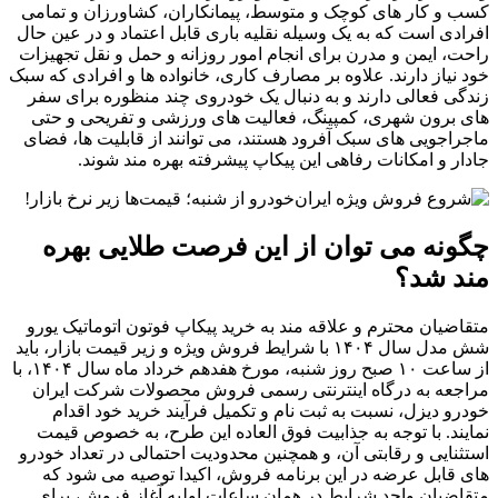
کسب و کار های کوچک و متوسط، پیمانکاران، کشاورزان و تمامی
افرادی است که به یک وسیله نقلیه باری قابل اعتماد و در عین حال
راحت، ایمن و مدرن برای انجام امور روزانه و حمل و نقل تجهیزات
خود نیاز دارند. علاوه بر مصارف کاری، خانواده ها و افرادی که سبک
زندگی فعالی دارند و به دنبال یک خودروی چند منظوره برای سفر
های برون شهری، کمپینگ، فعالیت های ورزشی و تفریحی و حتی
ماجراجویی های سبک آفرود هستند، می توانند از قابلیت ها، فضای
جادار و امکانات رفاهی این پیکاپ پیشرفته بهره مند شوند.
چگونه می توان از این فرصت طلایی بهره
مند شد؟
متقاضیان محترم و علاقه مند به خرید پیکاپ فوتون اتوماتیک یورو
شش مدل سال ۱۴۰۴ با شرایط فروش ویژه و زیر قیمت بازار، باید
از ساعت ۱۰ صبح روز شنبه، مورخ هفدهم خرداد ماه سال ۱۴۰۴، با
مراجعه به درگاه اینترنتی رسمی فروش محصولات شرکت ایران
خودرو دیزل، نسبت به ثبت نام و تکمیل فرآیند خرید خود اقدام
نمایند. با توجه به جذابیت فوق العاده این طرح، به خصوص قیمت
استثنایی و رقابتی آن، و همچنین محدودیت احتمالی در تعداد خودرو
های قابل عرضه در این برنامه فروش، اکیدا توصیه می شود که
متقاضیان واجد شرایط در همان ساعات اولیه آغاز فروش، برای